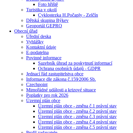
Foto hřiště
Turistika v okolí
Cyklostezka H.Počaply - Zelčín
Dětská skupina Býkev
Geoportál GEPRO
Obecní úřad
Úřední deska
Vyhlášky
Kontaktní údaje
E-podatelna
Povinné informace
Sazebník úhrad za poskytnutí informací
Ochrana osobních údajů - GDPR
Jednací řád zastupitelstva obce
Informace dle zákona č.159⁄2006 Sb.
Czechpoint
Mimořádné události a krizové situace
Poplatky pro rok 2026
Územní plán obce
Územní plán obce - změna č.1 právní stav
Územní plán obce - změna č.2 právní stav
Územní plán obce - změna č.3 právní stav
Územní plán obce - změna č.4 právní stav
Územní plán obce - změna č.5 právní stav
Profil zadavatele