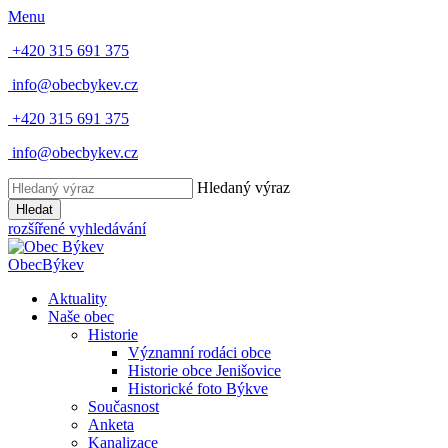
Menu
+420 315 691 375
info@obecbykev.cz
+420 315 691 375
info@obecbykev.cz
Hledaný výraz
Hledat
rozšířené vyhledávání
Obec
Býkev
Aktuality
Naše obec
Historie
Významní rodáci obce
Historie obce Jenišovice
Historické foto Býkve
Současnost
Anketa
Kanalizace