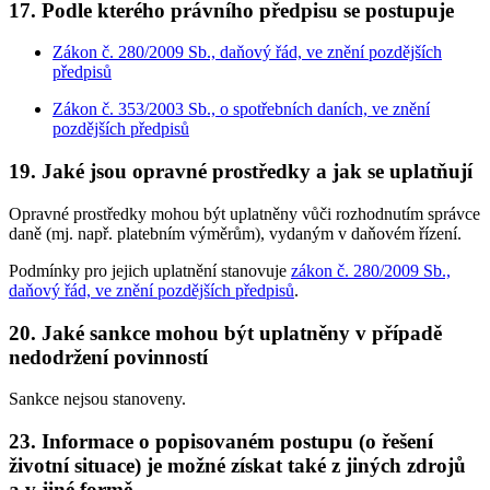
17. Podle kterého právního předpisu se postupuje
Zákon č. 280/2009 Sb., daňový řád, ve znění pozdějších
předpisů
Zákon č. 353/2003 Sb., o spotřebních daních, ve znění
pozdějších předpisů
19. Jaké jsou opravné prostředky a jak se uplatňují
Opravné prostředky mohou být uplatněny vůči rozhodnutím správce
daně (mj. např. platebním výměrům), vydaným v daňovém řízení.
Podmínky pro jejich uplatnění stanovuje
zákon č. 280/2009 Sb.,
daňový řád, ve znění pozdějších předpisů
.
20. Jaké sankce mohou být uplatněny v případě
nedodržení povinností
Sankce nejsou stanoveny.
23. Informace o popisovaném postupu (o řešení
životní situace) je možné získat také z jiných zdrojů
a v jiné formě