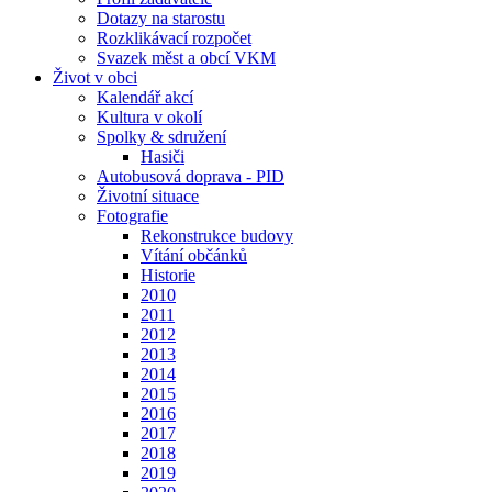
Dotazy na starostu
Rozklikávací rozpočet
Svazek měst a obcí VKM
Život v obci
Kalendář akcí
Kultura v okolí
Spolky & sdružení
Hasiči
Autobusová doprava - PID
Životní situace
Fotografie
Rekonstrukce budovy
Vítání občánků
Historie
2010
2011
2012
2013
2014
2015
2016
2017
2018
2019