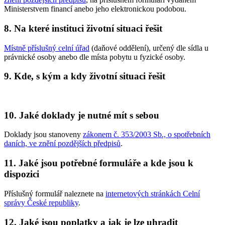
Ministerstvem financí anebo jeho elektronickou podobou.
8. Na které instituci životní situaci řešit
Místně příslušný celní úřad
(daňové oddělení), určený dle sídla u
právnické osoby anebo dle místa pobytu u fyzické osoby.
9. Kde, s kým a kdy životní situaci řešit
10. Jaké doklady je nutné mít s sebou
Doklady jsou stanoveny
zákonem č. 353/2003 Sb., o spotřebních
daních, ve znění pozdějších předpisů
.
11. Jaké jsou potřebné formuláře a kde jsou k
dispozici
Příslušný formulář naleznete na
internetových stránkách Celní
správy České republiky
.
12. Jaké jsou poplatky a jak je lze uhradit