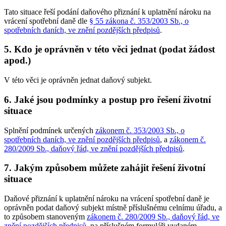
Tato situace řeší podání daňového přiznání k uplatnění nároku na
vrácení spotřební daně dle
§ 55 zákona č. 353/2003 Sb., o
spotřebních daních, ve znění pozdějších předpisů
.
5. Kdo je oprávněn v této věci jednat (podat žádost
apod.)
V této věci je oprávněn jednat daňový subjekt.
6. Jaké jsou podmínky a postup pro řešení životní
situace
Splnění podmínek určených
zákonem č. 353/2003 Sb., o
spotřebních daních, ve znění pozdějších předpisů
, a
zákonem č.
280/2009 Sb., daňový řád, ve znění pozdějších předpisů
.
7. Jakým způsobem můžete zahájit řešení životní
situace
Daňové přiznání k uplatnění nároku na vrácení spotřební daně je
oprávněn podat daňový subjekt místně příslušnému celnímu úřadu, a
to způsobem stanoveným
zákonem č. 280/2009 Sb., daňový řád, ve
znění pozdějších předpisů
, na příslušném formuláři vydaném