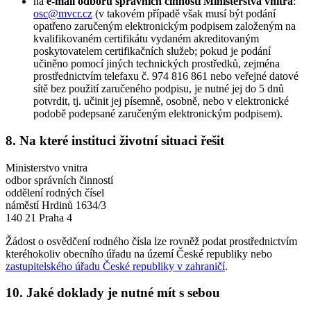
na
e-mail odboru správních činností Ministerstva vnitra
:
osc@mvcr.cz
(v takovém případě však musí být podání
opatřeno zaručeným elektronickým podpisem založeným na
kvalifikovaném certifikátu vydaném akreditovaným
poskytovatelem certifikačních služeb; pokud je podání
učiněno pomocí jiných technických prostředků, zejména
prostřednictvím telefaxu č. 974 816 861 nebo veřejné datové
sítě bez použití zaručeného podpisu, je nutné jej do 5 dnů
potvrdit, tj. učinit jej písemně, osobně, nebo v elektronické
podobě podepsané zaručeným elektronickým podpisem).
8. Na které instituci životní situaci řešit
Ministerstvo vnitra
odbor správních činností
oddělení rodných čísel
náměstí Hrdinů 1634/3
140 21 Praha 4
Žádost o osvědčení rodného čísla lze rovněž podat prostřednictvím
kteréhokoliv obecního úřadu na území České republiky nebo
zastupitelského úřadu České republiky v zahraničí
.
10. Jaké doklady je nutné mít s sebou