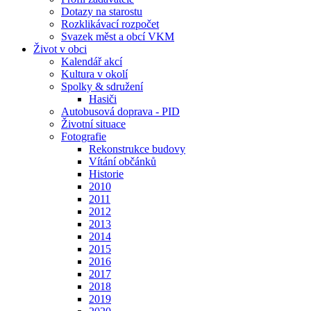
Dotazy na starostu
Rozklikávací rozpočet
Svazek měst a obcí VKM
Život v obci
Kalendář akcí
Kultura v okolí
Spolky & sdružení
Hasiči
Autobusová doprava - PID
Životní situace
Fotografie
Rekonstrukce budovy
Vítání občánků
Historie
2010
2011
2012
2013
2014
2015
2016
2017
2018
2019