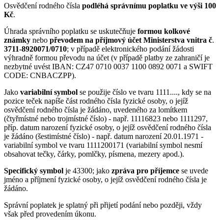
Osvědčení rodného čísla
podléhá správnímu poplatku ve výši 100
Kč
.
Úhrada správního poplatku se uskutečňuje
formou kolkové
známky
nebo
převodem na příjmový účet Ministerstva vnitra č
.
3711-8920071/0710
; v případě elektronického podání žádosti
výhradně formou převodu na účet (v případě platby ze zahraničí je
nezbytné uvést IBAN: CZ47 0710 0037 1100 0892 0071 a SWIFT
CODE: CNBACZPP).
Jako
variabilní symbol
se použije číslo ve tvaru 1111...., kdy se na
pozice teček napíše část rodného čísla fyzické osoby, o jejíž
osvědčení rodného čísla je žádáno, uvedeného za lomítkem
(čtyřmístné nebo trojmístné číslo) - např. 11116823 nebo 1111297,
příp. datum narození fyzické osoby, o jejíž osvědčení rodného čísla
je žádáno (šestimístné číslo) - např. datum narození 20.01.1971 -
variabilní symbol ve tvaru 1111200171 (variabilní symbol nesmí
obsahovat tečky, čárky, pomlčky, písmena, mezery apod.).
Specifický symbol
je 43300; jako
zpráva pro příjemce
se uvede
jméno a příjmení fyzické osoby, o jejíž osvědčení rodného čísla je
žádáno.
Správní poplatek je splatný při přijetí podání nebo později, vždy
však před provedením úkonu.