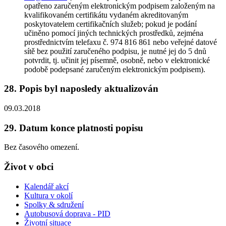
opatřeno zaručeným elektronickým podpisem založeným na
kvalifikovaném certifikátu vydaném akreditovaným
poskytovatelem certifikačních služeb; pokud je podání
učiněno pomocí jiných technických prostředků, zejména
prostřednictvím telefaxu č. 974 816 861 nebo veřejné datové
sítě bez použití zaručeného podpisu, je nutné jej do 5 dnů
potvrdit, tj. učinit jej písemně, osobně, nebo v elektronické
podobě podepsané zaručeným elektronickým podpisem).
28. Popis byl naposledy aktualizován
09.03.2018
29. Datum konce platnosti popisu
Bez časového omezení.
Život v obci
Kalendář akcí
Kultura v okolí
Spolky & sdružení
Autobusová doprava - PID
Životní situace