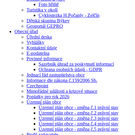
Foto hřiště
Turistika v okolí
Cyklostezka H.Počaply - Zelčín
Dětská skupina Býkev
Geoportál GEPRO
Obecní úřad
Úřední deska
Vyhlášky
Kontaktní údaje
E-podatelna
Povinné informace
Sazebník úhrad za poskytnutí informací
Ochrana osobních údajů - GDPR
Jednací řád zastupitelstva obce
Informace dle zákona č.159⁄2006 Sb.
Czechpoint
Mimořádné události a krizové situace
Poplatky pro rok 2026
Územní plán obce
Územní plán obce - změna č.1 právní stav
Územní plán obce - změna č.2 právní stav
Územní plán obce - změna č.3 právní stav
Územní plán obce - změna č.4 právní stav
Územní plán obce - změna č.5 právní stav
Profil zadavatele