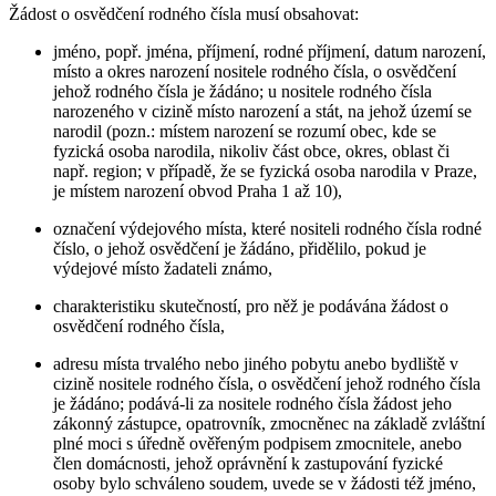
Žádost o osvědčení rodného čísla musí obsahovat:
jméno, popř. jména, příjmení, rodné příjmení, datum narození,
místo a okres narození nositele rodného čísla, o osvědčení
jehož rodného čísla je žádáno; u nositele rodného čísla
narozeného v cizině místo narození a stát, na jehož území se
narodil (pozn.: místem narození se rozumí obec, kde se
fyzická osoba narodila, nikoliv část obce, okres, oblast či
např. region; v případě, že se fyzická osoba narodila v Praze,
je místem narození obvod Praha 1 až 10),
označení výdejového místa, které nositeli rodného čísla rodné
číslo, o jehož osvědčení je žádáno, přidělilo, pokud je
výdejové místo žadateli známo,
charakteristiku skutečností, pro něž je podávána žádost o
osvědčení rodného čísla,
adresu místa trvalého nebo jiného pobytu anebo bydliště v
cizině nositele rodného čísla, o osvědčení jehož rodného čísla
je žádáno; podává-li za nositele rodného čísla žádost jeho
zákonný zástupce, opatrovník, zmocněnec na základě zvláštní
plné moci s úředně ověřeným podpisem zmocnitele, anebo
člen domácnosti, jehož oprávnění k zastupování fyzické
osoby bylo schváleno soudem, uvede se v žádosti též jméno,