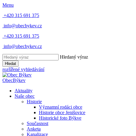
Menu
+420 315 691 375
info@obecbykev.cz
+420 315 691 375
info@obecbykev.cz
Hledaný výraz
Hledat
rozšířené vyhledávání
Obec
Býkev
Aktuality
Naše obec
Historie
Významní rodáci obce
Historie obce Jenišovice
Historické foto Býkve
Současnost
Anketa
Kanalizace