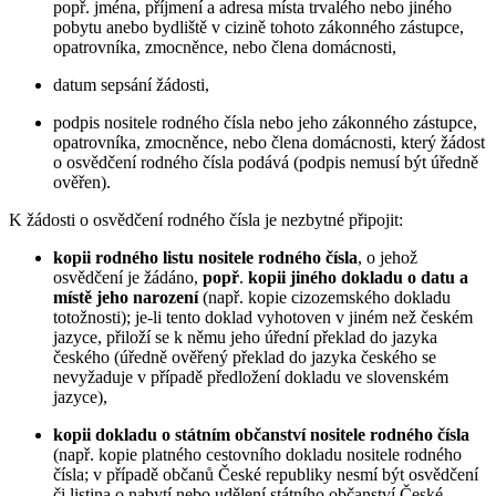
popř. jména, příjmení a adresa místa trvalého nebo jiného
pobytu anebo bydliště v cizině tohoto zákonného zástupce,
opatrovníka, zmocněnce, nebo člena domácnosti,
datum sepsání žádosti,
podpis nositele rodného čísla nebo jeho zákonného zástupce,
opatrovníka, zmocněnce, nebo člena domácnosti, který žádost
o osvědčení rodného čísla podává (podpis nemusí být úředně
ověřen).
K žádosti o osvědčení rodného čísla je nezbytné připojit:
kopii rodného listu nositele rodného čísla
, o jehož
osvědčení je žádáno,
popř
.
kopii jiného dokladu o datu a
místě jeho narození
(např. kopie cizozemského dokladu
totožnosti); je-li tento doklad vyhotoven v jiném než českém
jazyce, přiloží se k němu jeho úřední překlad do jazyka
českého (úředně ověřený překlad do jazyka českého se
nevyžaduje v případě předložení dokladu ve slovenském
jazyce),
kopii dokladu o státním občanství nositele rodného čísla
(např. kopie platného cestovního dokladu nositele rodného
čísla; v případě občanů České republiky nesmí být osvědčení
či listina o nabytí nebo udělení státního občanství České