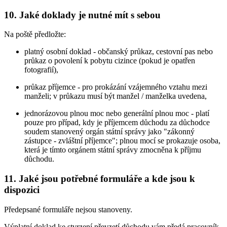
10. Jaké doklady je nutné mít s sebou
Na poště předložte:
platný osobní doklad - občanský průkaz, cestovní pas nebo
průkaz o povolení k pobytu cizince (pokud je opatřen
fotografií),
průkaz příjemce - pro prokázání vzájemného vztahu mezi
manželi; v průkazu musí být manžel / manželka uvedena,
jednorázovou plnou moc nebo generální plnou moc - platí
pouze pro případ, kdy je příjemcem důchodu za důchodce
soudem stanovený orgán státní správy jako "zákonný
zástupce - zvláštní příjemce"; plnou mocí se prokazuje osoba,
která je tímto orgánem státní správy zmocněna k příjmu
důchodu.
11. Jaké jsou potřebné formuláře a kde jsou k
dispozici
Předepsané formuláře nejsou stanoveny.
Výplatní doklad ke stvrzení převzetí důchodu vám předá pracovník