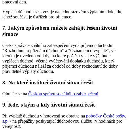
pracovní den.
Výplata důchodu se stvrzuje na jednorázovém výplatním dokladu,
jehož součástí je ústřižek pro příjemce.
7. Jakým způsobem můžete zahájit řešení životní
situace
Česká správa sociálního zabezpečení vydá příjemci důchodu
"Rozhodnutí o přiznání důchodu" a "Oznámení o výplatě", ve
kterém je uvedeno od kdy, na které poště a v jaké výši bude
vyplácen důchod, včetně vyúčtování doplatku důchodu, který
příjemci důchodu náleží za období od doby rozhodnutí do doby
pravidelné výplaty důchodu.
8. Na které instituci životní situaci řešit
Obraťte se na
Českou správu sociálního zabezpečení
.
9. Kde, s kým a kdy životní situaci řešit
Při výplatě důchodu v hotovosti se obraťte na
pobočky České pošty,
s.p.
- na přepážky poskytující důchodovou službu (v hodinách pro
veřejnost).