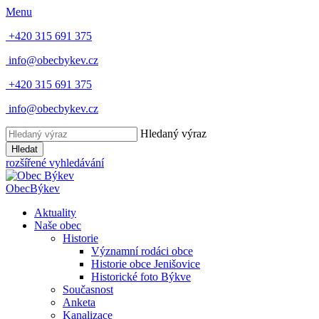
Menu
+420 315 691 375
info@obecbykev.cz
+420 315 691 375
info@obecbykev.cz
Hledaný výraz
Hledat
rozšířené vyhledávání
Obec
Býkev
Aktuality
Naše obec
Historie
Významní rodáci obce
Historie obce Jenišovice
Historické foto Býkve
Současnost
Anketa
Kanalizace