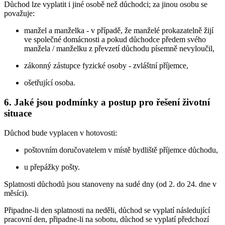
Důchod lze vyplatit i jiné osobě než důchodci; za jinou osobu se
považuje:
manžel a manželka - v případě, že manželé prokazatelně žijí
ve společné domácnosti a pokud důchodce předem svého
manžela / manželku z převzetí důchodu písemně nevyloučil,
zákonný zástupce fyzické osoby - zvláštní příjemce,
ošetřující osoba.
6. Jaké jsou podmínky a postup pro řešení životní
situace
Důchod bude vyplacen v hotovosti:
poštovním doručovatelem v místě bydliště příjemce důchodu,
u přepážky pošty.
Splatnosti důchodů jsou stanoveny na sudé dny (od 2. do 24. dne v
měsíci).
Připadne-li den splatnosti na neděli, důchod se vyplatí následující
pracovní den, připadne-li na sobotu, důchod se vyplatí předchozí