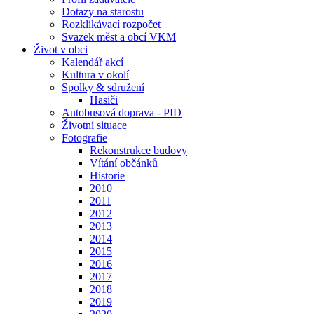
Dotazy na starostu
Rozklikávací rozpočet
Svazek měst a obcí VKM
Život v obci
Kalendář akcí
Kultura v okolí
Spolky & sdružení
Hasiči
Autobusová doprava - PID
Životní situace
Fotografie
Rekonstrukce budovy
Vítání občánků
Historie
2010
2011
2012
2013
2014
2015
2016
2017
2018
2019