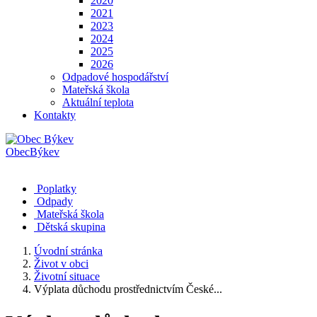
2020
2021
2023
2024
2025
2026
Odpadové hospodářství
Mateřská škola
Aktuální teplota
Kontakty
Obec
Býkev
Poplatky
Odpady
Mateřská škola
Dětská skupina
Úvodní stránka
Život v obci
Životní situace
Výplata důchodu prostřednictvím České...