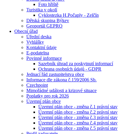
Foto hřiště
Turistika v okolí
Cyklostezka H.Počaply - Zelčín
Dětská skupina Býkev
Geoportál GEPRO
Obecní úřad
Úřední deska
Vyhlášky
Kontaktní údaje
E-podatelna
Povinné informace
Sazebník úhrad za poskytnutí informací
Ochrana osobních údajů - GDPR
Jednací řád zastupitelstva obce
Informace dle zákona č.159⁄2006 Sb.
Czechpoint
Mimořádné události a krizové situace
Poplatky pro rok 2026
Územní plán obce
Územní plán obce - změna č.1 právní stav
Územní plán obce - změna č.2 právní stav
Územní plán obce - změna č.3 právní stav
Územní plán obce - změna č.4 právní stav
Územní plán obce - změna č.5 právní stav
Profil zadavatele