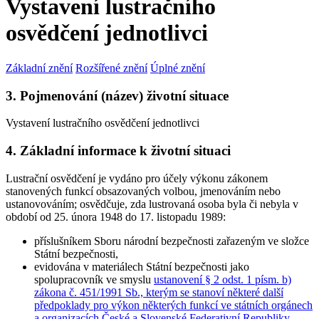
Vystavení lustračního
osvědčení jednotlivci
Základní znění
Rozšířené znění
Úplné znění
3. Pojmenování (název) životní situace
Vystavení lustračního osvědčení jednotlivci
4. Základní informace k životní situaci
Lustrační osvědčení je vydáno
pro účely výkonu zákonem
stanovených funkcí
obsazovaných volbou, jmenováním nebo
ustanovováním; osvědčuje, zda lustrovaná osoba byla či nebyla v
období od 25. února 1948 do 17. listopadu 1989:
příslušníkem Sboru národní bezpečnosti zařazeným ve složce
Státní bezpečnosti,
evidována v materiálech Státní bezpečnosti jako
spolupracovník ve smyslu
ustanovení § 2 odst. 1 písm. b)
zákona č. 451/1991 Sb., kterým se stanoví některé další
předpoklady pro výkon některých funkcí ve státních orgánech
a organizacích České a Slovenské Federativní Republiky,