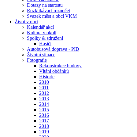
Dotazy na starostu
Rozklikávací rozpočet
Svazek měst a obcí VKM
Život v obci
Kalendář akcí
Kultura v okolí
Spolky & sdružení
Hasiči
Autobusová doprava - PID
Životní situace
Fotografie
Rekonstrukce budovy
Vítání občánků
Historie
2010
2011
2012
2013
2014
2015
2016
2017
2018
2019