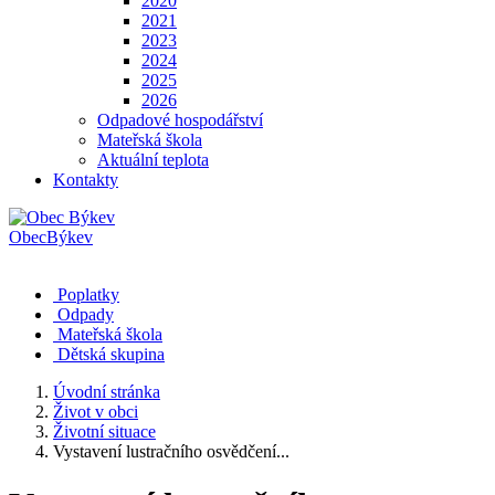
2020
2021
2023
2024
2025
2026
Odpadové hospodářství
Mateřská škola
Aktuální teplota
Kontakty
Obec
Býkev
Poplatky
Odpady
Mateřská škola
Dětská skupina
Úvodní stránka
Život v obci
Životní situace
Vystavení lustračního osvědčení...