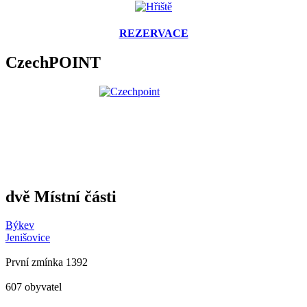
REZERVACE
CzechPOINT
dvě Místní části
Býkev
Jenišovice
První zmínka 1392
607 obyvatel