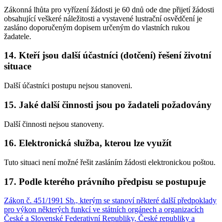
Zákonná lhůta pro vyřízení žádosti je 60 dnů ode dne přijetí žádosti
obsahující veškeré náležitosti a vystavené lustrační osvědčení je
zasláno doporučeným dopisem určeným do vlastních rukou
žadatele.
14. Kteří jsou další účastníci (dotčení) řešení životní
situace
Další účastníci postupu nejsou stanoveni.
15. Jaké další činnosti jsou po žadateli požadovány
Další činnosti nejsou stanoveny.
16. Elektronická služba, kterou lze využít
Tuto situaci není možné řešit zasláním žádosti elektronickou poštou.
17. Podle kterého právního předpisu se postupuje
Zákon č. 451/1991 Sb., kterým se stanoví některé další předpoklady
pro výkon některých funkcí ve státních orgánech a organizacích
České a Slovenské Federativní Republiky, České republiky a