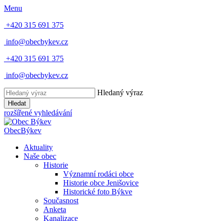
Menu
+420 315 691 375
info@obecbykev.cz
+420 315 691 375
info@obecbykev.cz
Hledaný výraz
Hledat
rozšířené vyhledávání
Obec
Býkev
Aktuality
Naše obec
Historie
Významní rodáci obce
Historie obce Jenišovice
Historické foto Býkve
Současnost
Anketa
Kanalizace