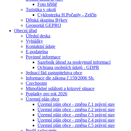
Foto hřiště
Turistika v okolí
Cyklostezka H.Počaply - Zelčín
Dětská skupina Býkev
Geoportál GEPRO
Obecní úřad
Úřední deska
Vyhlášky
Kontaktní údaje
E-podatelna
Povinné informace
Sazebník úhrad za poskytnutí informací
Ochrana osobních údajů - GDPR
Jednací řád zastupitelstva obce
Informace dle zákona č.159⁄2006 Sb.
Czechpoint
Mimořádné události a krizové situace
Poplatky pro rok 2026
Územní plán obce
Územní plán obce - změna č.1 právní stav
Územní plán obce - změna č.2 právní stav
Územní plán obce - změna č.3 právní stav
Územní plán obce - změna č.4 právní stav
Územní plán obce - změna č.5 právní stav
Profil zadavatele