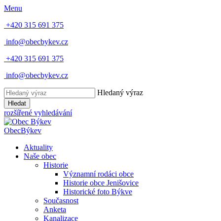
Menu
+420 315 691 375
info@obecbykev.cz
+420 315 691 375
info@obecbykev.cz
Hledaný výraz
Hledat
rozšířené vyhledávání
Obec
Býkev
Aktuality
Naše obec
Historie
Významní rodáci obce
Historie obce Jenišovice
Historické foto Býkve
Současnost
Anketa
Kanalizace