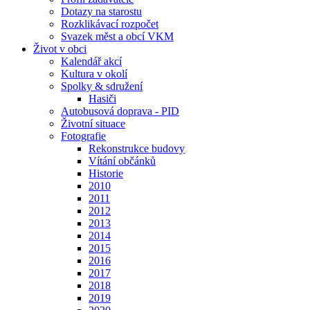
Dotazy na starostu
Rozklikávací rozpočet
Svazek měst a obcí VKM
Život v obci
Kalendář akcí
Kultura v okolí
Spolky & sdružení
Hasiči
Autobusová doprava - PID
Životní situace
Fotografie
Rekonstrukce budovy
Vítání občánků
Historie
2010
2011
2012
2013
2014
2015
2016
2017
2018
2019