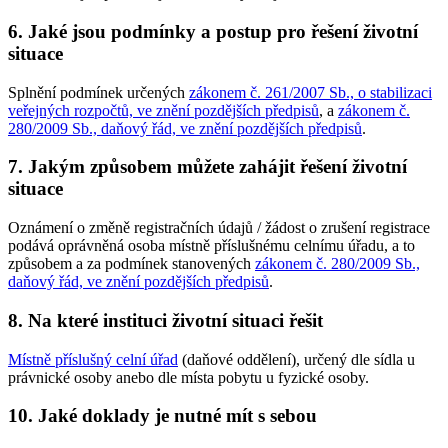
6. Jaké jsou podmínky a postup pro řešení životní
situace
Splnění podmínek určených
zákonem č. 261/2007 Sb., o stabilizaci
veřejných rozpočtů, ve znění pozdějších předpisů
, a
zákonem č.
280/2009 Sb., daňový řád, ve znění pozdějších předpisů
.
7. Jakým způsobem můžete zahájit řešení životní
situace
Oznámení o změně registračních údajů / žádost o zrušení registrace
podává oprávněná osoba místně příslušnému celnímu úřadu, a to
způsobem a za podmínek stanovených
zákonem č. 280/2009 Sb.,
daňový řád, ve znění pozdějších předpisů
.
8. Na které instituci životní situaci řešit
Místně příslušný celní úřad
(daňové oddělení), určený dle sídla u
právnické osoby anebo dle místa pobytu u fyzické osoby.
10. Jaké doklady je nutné mít s sebou