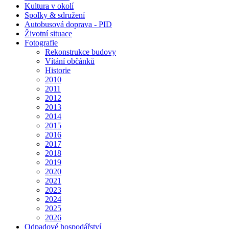
Kultura v okolí
Spolky & sdružení
Autobusová doprava - PID
Životní situace
Fotografie
Rekonstrukce budovy
Vítání občánků
Historie
2010
2011
2012
2013
2014
2015
2016
2017
2018
2019
2020
2021
2023
2024
2025
2026
Odpadové hospodářství