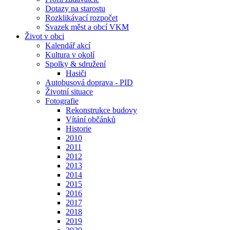
Dotazy na starostu
Rozklikávací rozpočet
Svazek měst a obcí VKM
Život v obci
Kalendář akcí
Kultura v okolí
Spolky & sdružení
Hasiči
Autobusová doprava - PID
Životní situace
Fotografie
Rekonstrukce budovy
Vítání občánků
Historie
2010
2011
2012
2013
2014
2015
2016
2017
2018
2019