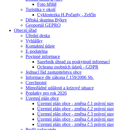
Foto hřiště
Turistika v okolí
Cyklostezka H.Počaply - Zelčín
Dětská skupina Býkev
Geoportál GEPRO
Obecní úřad
Úřední deska
Vyhlášky
Kontaktní údaje
E-podatelna
Povinné informace
Sazebník úhrad za poskytnutí informací
Ochrana osobních údajů - GDPR
Jednací řád zastupitelstva obce
Informace dle zákona č.159⁄2006 Sb.
Czechpoint
Mimořádné události a krizové situace
Poplatky pro rok 2026
Územní plán obce
Územní plán obce - změna č.1 právní stav
Územní plán obce - změna č.2 právní stav
Územní plán obce - změna č.3 právní stav
Územní plán obce - změna č.4 právní stav
Územní plán obce - změna č.5 právní stav
Profil zadavatele