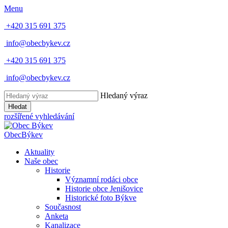
Menu
+420 315 691 375
info@obecbykev.cz
+420 315 691 375
info@obecbykev.cz
Hledaný výraz
Hledat
rozšířené vyhledávání
Obec
Býkev
Aktuality
Naše obec
Historie
Významní rodáci obce
Historie obce Jenišovice
Historické foto Býkve
Současnost
Anketa
Kanalizace