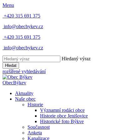
Menu
+420 315 691 375
info@obecbykev.cz
+420 315 691 375
info@obecbykev.cz
Hledaný výraz
Hledat
rozšířené vyhledávání
Obec
Býkev
Aktuality
Naše obec
Historie
Významní rodáci obce
Historie obce Jenišovice
Historické foto Býkve
Současnost
Anketa
Kanalizace