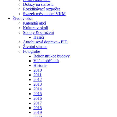
Dotazy na starostu
Rozklikávací rozpočet
Svazek měst a obcí VKM
Život v obci
Kalendář akcí
Kultura v okolí
Spolky & sdružení
Hasiči
Autobusová doprava - PID
Životní situace
Fotografie
Rekonstrukce budovy
Vítání občánků
Historie
2010
2011
2012
2013
2014
2015
2016
2017
2018
2019