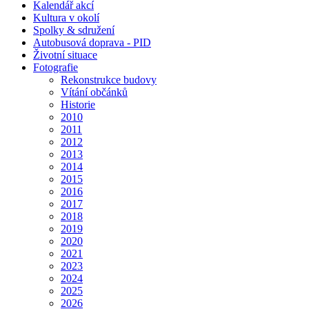
Kalendář akcí
Kultura v okolí
Spolky & sdružení
Autobusová doprava - PID
Životní situace
Fotografie
Rekonstrukce budovy
Vítání občánků
Historie
2010
2011
2012
2013
2014
2015
2016
2017
2018
2019
2020
2021
2023
2024
2025
2026