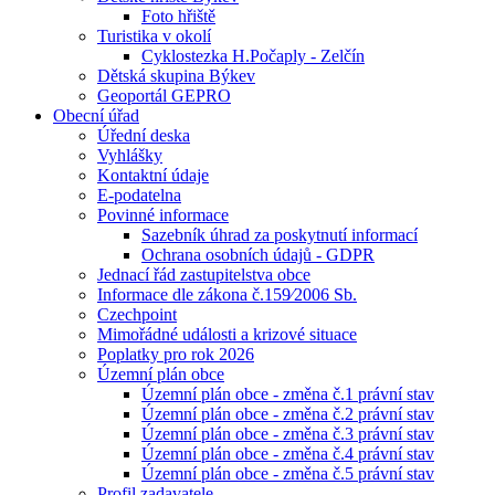
Foto hřiště
Turistika v okolí
Cyklostezka H.Počaply - Zelčín
Dětská skupina Býkev
Geoportál GEPRO
Obecní úřad
Úřední deska
Vyhlášky
Kontaktní údaje
E-podatelna
Povinné informace
Sazebník úhrad za poskytnutí informací
Ochrana osobních údajů - GDPR
Jednací řád zastupitelstva obce
Informace dle zákona č.159⁄2006 Sb.
Czechpoint
Mimořádné události a krizové situace
Poplatky pro rok 2026
Územní plán obce
Územní plán obce - změna č.1 právní stav
Územní plán obce - změna č.2 právní stav
Územní plán obce - změna č.3 právní stav
Územní plán obce - změna č.4 právní stav
Územní plán obce - změna č.5 právní stav
Profil zadavatele