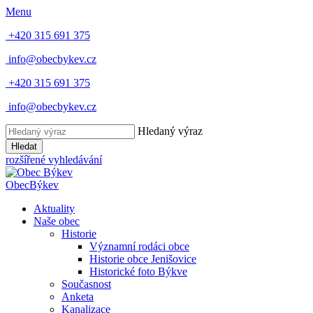
Menu
+420 315 691 375
info@obecbykev.cz
+420 315 691 375
info@obecbykev.cz
Hledaný výraz
Hledat
rozšířené vyhledávání
Obec
Býkev
Aktuality
Naše obec
Historie
Významní rodáci obce
Historie obce Jenišovice
Historické foto Býkve
Současnost
Anketa
Kanalizace