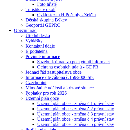
Foto hřiště
Turistika v okolí
Cyklostezka H.Počaply - Zelčín
Dětská skupina Býkev
Geoportál GEPRO
Obecní úřad
Úřední deska
Vyhlášky
Kontaktní údaje
E-podatelna
Povinné informace
Sazebník úhrad za poskytnutí informací
Ochrana osobních údajů - GDPR
Jednací řád zastupitelstva obce
Informace dle zákona č.159⁄2006 Sb.
Czechpoint
Mimořádné události a krizové situace
Poplatky pro rok 2026
Územní plán obce
Územní plán obce - změna č.1 právní stav
Územní plán obce - změna č.2 právní stav
Územní plán obce - změna č.3 právní stav
Územní plán obce - změna č.4 právní stav
Územní plán obce - změna č.5 právní stav
Profil zadavatele