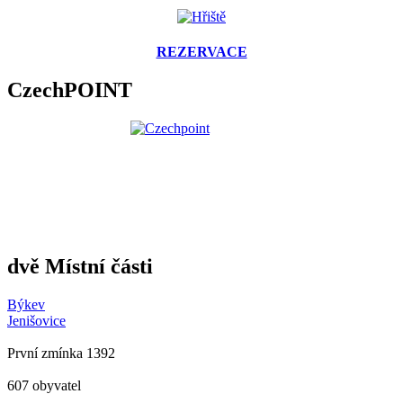
REZERVACE
CzechPOINT
dvě Místní části
Býkev
Jenišovice
První zmínka 1392
607 obyvatel