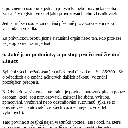
Oprávněnou osobou k jednání je fyzická nebo právnická osoba
zapsaná v registru vozidel jako provozovatel nebo vlastník vozidla.
Jednat může i osoba zmocněná písemně provozovatelem nebo
vlastníkem vozidla.
Za právnickou osobu jedná statutární orgán nebo ten, kdo prokáže,
že je oprávněn za ni jednat.
6. Jaké jsou podmínky a postup pro řešení životní
situace
Splnění všech požadovaných náležitostí dle zákona č. 185/2001 Sb.,
o odpadech a o změně některých dalších zákonů, ve znění
pozdějších předpisů.
Každý, kdo se zbavuje autovraku, je povinen autovrak předat pouze
osobám, které jsou provozovateli zařízení ke sběru, výkupu,
zpracování, využívání nebo odstraňování autovraků (týká se to
obecně všech autovraků ze všech vozidel, nejen z vozidel
vybraných).
Tato povinnost se týká nejen vlastníků vozidel, ale i obcí, na které
tato povinnost přechází v případě nemožnosti zjistit vlastníka