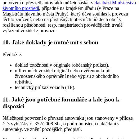
potvrzení o převzetí autovraků můžete získat v
databázi Ministerstva
životního prostředí
, případně na krajském úřadu (v Praze na
Magistrátu hlavního města Prahy), který dává souhlas k provozu
těchto zařízení, nebo na příslušných obecních úřadech obcí s
rozšířenou působností, resp. magistrátech provádějících trvalé
vyřazení vozidel z provozu.
10. Jaké doklady je nutné mít s sebou
Předložte:
doklad totožnosti v originále (občanský průkaz),
u firemních vozidel originál nebo ověřenou kopii
živnostenského oprávnění nebo výpisu z obchodního
rejstříku,
technický průkaz vozidla (TP).
11. Jaké jsou potřebné formuláře a kde jsou k
dispozici
Náležitosti potvrzení o převzetí autovraku jsou stanoveny v příloze
č. 3 vyhlášky č. 352/2008 Sb., o podrobnostech nakládání s
autovraky, ve znění pozdějších předpisů.