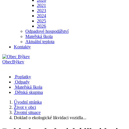
2020
2021
2023
2024
2025
2026
Odpadové hospodářství
Mateřská škola
Aktuální teplota
Kontakty
Obec
Býkev
Poplatky
Odpady
Mateřská škola
Dětská skupina
Úvodní stránka
Život v obci
Životní situace
Doklad o ekologické likvidaci vozidla...