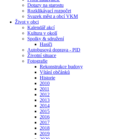
Dotazy na starostu
Rozklikávací rozpočet
Svazek měst a obcí VKM
Život v obci
Kalendář akcí
Kultura v okolí
Spolky & sdružení
Hasiči
Autobusová doprava - PID
Životní situace
Fotografie
Rekonstrukce budovy
Vítání občánků
Historie
2010
2011
2012
2013
2014
2015
2016
2017
2018
2019