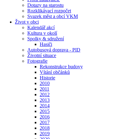
Dotazy na starostu
Rozklikávací rozpočet
Svazek měst a obcí VKM
Život v obci
Kalendář akcí
Kultura v okolí
Spolky & sdružení
Hasiči
Autobusová doprava - PID
Životní situace
Fotografie
Rekonstrukce budovy
Vítání občánků
Historie
2010
2011
2012
2013
2014
2015
2016
2017
2018
2019