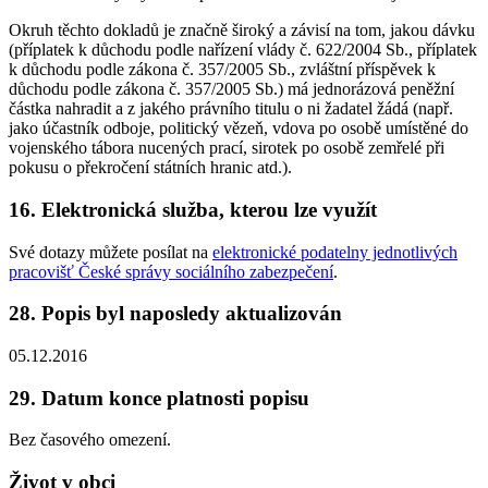
Okruh těchto dokladů je značně široký a závisí na tom, jakou dávku
(příplatek k důchodu podle nařízení vlády č. 622/2004 Sb., příplatek
k důchodu podle zákona č. 357/2005 Sb., zvláštní příspěvek k
důchodu podle zákona č. 357/2005 Sb.) má jednorázová peněžní
částka nahradit a z jakého právního titulu o ni žadatel žádá (např.
jako účastník odboje, politický vězeň, vdova po osobě umístěné do
vojenského tábora nucených prací, sirotek po osobě zemřelé při
pokusu o překročení státních hranic atd.).
16. Elektronická služba, kterou lze využít
Své dotazy můžete posílat na
elektronické podatelny jednotlivých
pracovišť České správy sociálního zabezpečení
.
28. Popis byl naposledy aktualizován
05.12.2016
29. Datum konce platnosti popisu
Bez časového omezení.
Život v obci