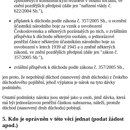
způsobených komunistickým režimem v oblasti sociální, ve
znění pozdějších předpisů (dále jen "nařízení vlády č.
622/2004 Sb."),
příplatek k důchodu podle zákona č. 357/2005 Sb., o ocenění
účastníků národního boje za vznik a osvobození
Československa a některých pozůstalých po nich, o zvláštním
příspěvku k důchodu některým osobám, o jednorázové
peněžní částce některým účastníkům národního boje za
osvobození v letech 1939 až 1945 a o změně některých
zákonů, ve znění pozdějších předpisů (dále jen "zákon č.
357/2005 Sb."),
zvláštní příspěvek k důchodu podle zákona č. 357/2005 Sb.,
jen proto, že nepobírají důchod (stanovený druh důchodu) z českého
důchodového pojištění, jehož výplatou je nárok na tyto dávky
podmíněn.
Ostatní podmínky nároku jsou stejné jako u osob, jimž dávka, která
má být jednorázovou peněžní částkou nahrazena, náleží, protože
důchod (stanovený druh důchodu) pobírají.
5. Kdo je oprávněn v této věci jednat (podat žádost
apod.)