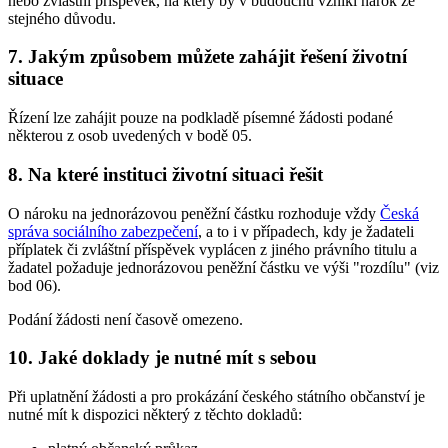
nebo zvláštní příspěvek, na který by v budoucnu vznikl nárok ze
stejného důvodu.
7. Jakým způsobem můžete zahájit řešení životní
situace
Řízení lze zahájit pouze na podkladě písemné žádosti podané
některou z osob uvedených v bodě 05.
8. Na které instituci životní situaci řešit
O nároku na jednorázovou peněžní částku rozhoduje vždy
Česká
správa sociálního zabezpečení
, a to i v případech, kdy je žadateli
příplatek či zvláštní příspěvek vyplácen z jiného právního titulu a
žadatel požaduje jednorázovou peněžní částku ve výši "rozdílu" (viz
bod 06).
Podání žádosti není časově omezeno.
10. Jaké doklady je nutné mít s sebou
Při uplatnění žádosti a pro prokázání českého státního občanství je
nutné mít k dispozici některý z těchto dokladů: