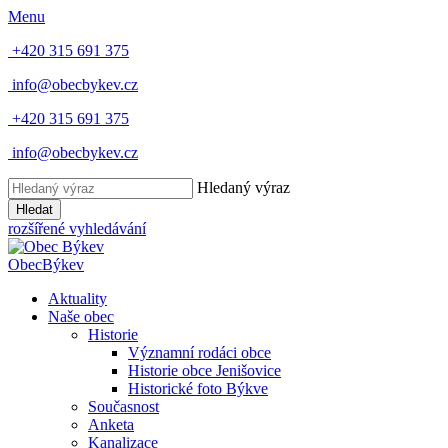
Menu
+420 315 691 375
info@obecbykev.cz
+420 315 691 375
info@obecbykev.cz
Hledaný výraz
Hledat
rozšířené vyhledávání
Obec
Býkev
Aktuality
Naše obec
Historie
Významní rodáci obce
Historie obce Jenišovice
Historické foto Býkve
Současnost
Anketa
Kanalizace