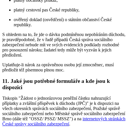
platný občanský průkaz,
platný cestovní pas České republiky,
ověřený doklad (osvědčení) o státním občanství České
republiky.
S ohledem na to, že jde o dávku podmíněnou nepobíráním důchodu,
je pravděpodobné, že v řadě případů Česká správa sociálního
zabezpečení nebude mít ve svých evidencích podklady rozhodné
pro posouzení nároku; žadatel tedy může být vyzván k jejich
předložení.
Uplatňuje-li nárok za oprávněnou osobu její zmocněnec, musí
předložit též písemnou plnou moc.
11. Jaké jsou potřebné formuláře a kde jsou k
dispozici
Tiskopis "Žádost o jednorázovou peněžní částku nahrazující
příplatky a zvláštní příspěvek k důchodu (JPČ)" je k dispozici na
všech okresních správách sociálního zabezpečení, Pražské správě
sociálního zabezpečení nebo Městské správě sociálního zabezpečení
Brno (dále též "OSSZ/ PSSZ/ MSSZ") a na
internetových stránkách
České správy sociálního zabezpečení
.