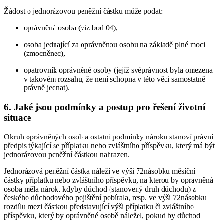
Žádost o jednorázovou peněžní částku může podat:
oprávněná osoba (viz bod 04),
osoba jednající za oprávněnou osobu na základě plné moci
(zmocněnec),
opatrovník oprávněné osoby (jejíž svéprávnost byla omezena
v takovém rozsahu, že není schopna v této věci samostatně
právně jednat).
6. Jaké jsou podmínky a postup pro řešení životní
situace
Okruh oprávněných osob a ostatní podmínky nároku stanoví právní
předpis týkající se příplatku nebo zvláštního příspěvku, který má být
jednorázovou peněžní částkou nahrazen.
Jednorázová peněžní částka náleží ve výši 72násobku měsíční
částky příplatku nebo zvláštního příspěvku, na kterou by oprávněná
osoba měla nárok, kdyby důchod (stanovený druh důchodu) z
českého důchodového pojištění pobírala, resp. ve výši 72násobku
rozdílu mezi částkou představující výši příplatku či zvláštního
příspěvku, který by oprávněné osobě náležel, pokud by důchod