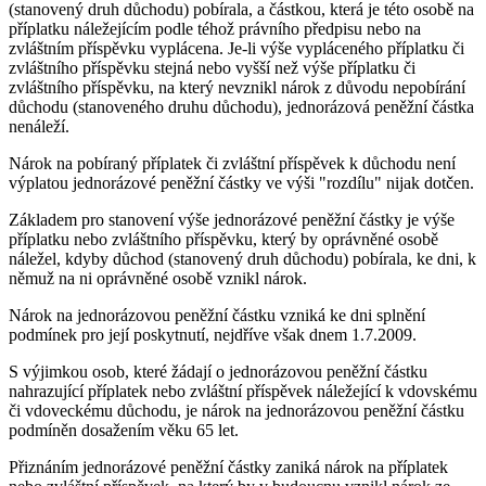
(stanovený druh důchodu) pobírala, a částkou, která je této osobě na
příplatku náležejícím podle téhož právního předpisu nebo na
zvláštním příspěvku vyplácena. Je-li výše vypláceného příplatku či
zvláštního příspěvku stejná nebo vyšší než výše příplatku či
zvláštního příspěvku, na který nevznikl nárok z důvodu nepobírání
důchodu (stanoveného druhu důchodu), jednorázová peněžní částka
nenáleží.
Nárok na pobíraný příplatek či zvláštní příspěvek k důchodu není
výplatou jednorázové peněžní částky ve výši "rozdílu" nijak dotčen.
Základem pro stanovení výše jednorázové peněžní částky je výše
příplatku nebo zvláštního příspěvku, který by oprávněné osobě
náležel, kdyby důchod (stanovený druh důchodu) pobírala, ke dni, k
němuž na ni oprávněné osobě vznikl nárok.
Nárok na jednorázovou peněžní částku vzniká ke dni splnění
podmínek pro její poskytnutí, nejdříve však dnem 1.7.2009.
S výjimkou osob, které žádají o jednorázovou peněžní částku
nahrazující příplatek nebo zvláštní příspěvek náležející k vdovskému
či vdoveckému důchodu, je nárok na jednorázovou peněžní částku
podmíněn dosažením věku 65 let.
Přiznáním jednorázové peněžní částky zaniká nárok na příplatek