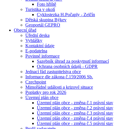
Foto hřiště
Turistika v okolí
Cyklostezka H.Počaply - Zelčín
Dětská skupina Býkev
Geoportál GEPRO
Obecní úřad
Úřední deska
Vyhlášky
Kontaktní údaje
E-podatelna
Povinné informace
Sazebník úhrad za poskytnutí informací
Ochrana osobních údajů - GDPR
Jednací řád zastupitelstva obce
Informace dle zákona č.159⁄2006 Sb.
Czechpoint
Mimořádné události a krizové situace
Poplatky pro rok 2026
Územní plán obce
Územní plán obce - změna č.1 právní stav
Územní plán obce - změna č.2 právní stav
Územní plán obce - změna č.3 právní stav
Územní plán obce - změna č.4 právní stav
Územní plán obce - změna č.5 právní stav
Profil zadavatele