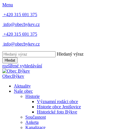
Menu
+420 315 691 375
info@obecbykev.cz
+420 315 691 375
info@obecbykev.cz
Hledaný výraz
Hledat
rozšířené vyhledávání
Obec
Býkev
Aktuality
Naše obec
Historie
Významní rodáci obce
Historie obce Jenišovice
Historické foto Býkve
Současnost
Anketa
Kanalizace