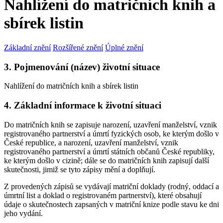
Nahlížení do matričních knih a
sbírek listin
Základní znění
Rozšířené znění
Úplné znění
3. Pojmenování (název) životní situace
Nahlížení do matričních knih a sbírek listin
4. Základní informace k životní situaci
Do matričních knih se zapisuje narození, uzavření manželství, vznik
registrovaného partnerství a úmrtí fyzických osob, ke kterým došlo v
České republice, a narození, uzavření manželství, vznik
registrovaného partnerství a úmrtí státních občanů České republiky,
ke kterým došlo v cizině; dále se do matričních knih zapisují další
skutečnosti, jimiž se tyto zápisy mění a doplňují.
Z provedených zápisů se vydávají matriční doklady (rodný, oddací a
úmrtní list a doklad o registrovaném partnerství), které obsahují
údaje o skutečnostech zapsaných v matriční knize podle stavu ke dni
jeho vydání.