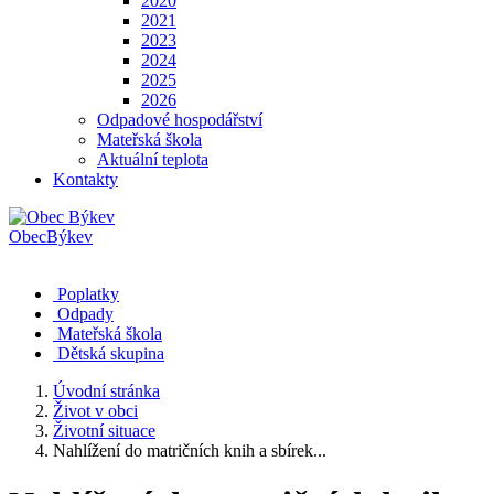
2020
2021
2023
2024
2025
2026
Odpadové hospodářství
Mateřská škola
Aktuální teplota
Kontakty
Obec
Býkev
Poplatky
Odpady
Mateřská škola
Dětská skupina
Úvodní stránka
Život v obci
Životní situace
Nahlížení do matričních knih a sbírek...