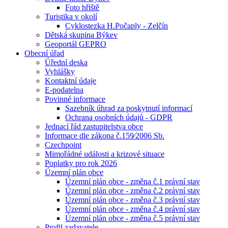
Foto hřiště
Turistika v okolí
Cyklostezka H.Počaply - Zelčín
Dětská skupina Býkev
Geoportál GEPRO
Obecní úřad
Úřední deska
Vyhlášky
Kontaktní údaje
E-podatelna
Povinné informace
Sazebník úhrad za poskytnutí informací
Ochrana osobních údajů - GDPR
Jednací řád zastupitelstva obce
Informace dle zákona č.159⁄2006 Sb.
Czechpoint
Mimořádné události a krizové situace
Poplatky pro rok 2026
Územní plán obce
Územní plán obce - změna č.1 právní stav
Územní plán obce - změna č.2 právní stav
Územní plán obce - změna č.3 právní stav
Územní plán obce - změna č.4 právní stav
Územní plán obce - změna č.5 právní stav
Profil zadavatele