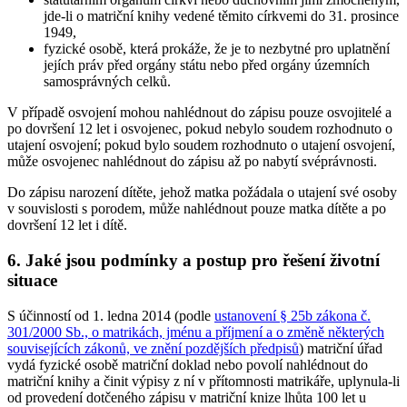
jde-li o matriční knihy vedené těmito církvemi do 31. prosince
1949,
fyzické osobě, která prokáže, že je to nezbytné pro uplatnění
jejích práv před orgány státu nebo před orgány územních
samosprávných celků.
V případě osvojení mohou nahlédnout do zápisu pouze osvojitelé a
po dovršení 12 let i osvojenec, pokud nebylo soudem rozhodnuto o
utajení osvojení; pokud bylo soudem rozhodnuto o utajení osvojení,
může osvojenec nahlédnout do zápisu až po nabytí svéprávnosti.
Do zápisu narození dítěte, jehož matka požádala o utajení své osoby
v souvislosti s porodem, může nahlédnout pouze matka dítěte a po
dovršení 12 let i dítě.
6. Jaké jsou podmínky a postup pro řešení životní
situace
S účinností od 1. ledna 2014 (podle
ustanovení § 25b zákona č.
301/2000 Sb., o matrikách, jménu a příjmení a o změně některých
souvisejících zákonů, ve znění pozdějších předpisů
) matriční úřad
vydá fyzické osobě matriční doklad nebo povolí nahlédnout do
matriční knihy a činit výpisy z ní v přítomnosti matrikáře, uplynula-li
od provedení dotčeného zápisu v matriční knize lhůta 100 let u