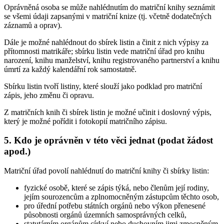
Oprávněná osoba se může nahlédnutím do matriční knihy seznámit
se všemi údaji zapsanými v matriční knize (tj. včetně dodatečných
záznamů a oprav).
Dále je možné nahlédnout do sbírek listin a činit z nich výpisy za
přítomnosti matrikáře; sbírku listin vede matriční úřad pro knihu
narození, knihu manželství, knihu registrovaného partnerství a knihu
úmrtí za každý kalendářní rok samostatně.
Sbírku listin tvoří listiny, které slouží jako podklad pro matriční
zápis, jeho změnu či opravu.
Z matričních knih či sbírek listin je možné učinit i doslovný výpis,
který je možné pořídit i fotokopií matričního zápisu.
5. Kdo je oprávněn v této věci jednat (podat žádost
apod.)
Matriční úřad povolí nahlédnutí do matriční knihy či sbírky listin:
fyzické osobě, které se zápis týká, nebo členům její rodiny,
jejím sourozencům a zplnomocněným zástupcům těchto osob,
pro úřední potřebu státních orgánů nebo výkon přenesené
působnosti orgánů územních samosprávných celků,
statutárním orgánům církví nebo duchovním jimi zmocněným,