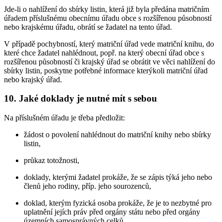
Jde-li o nahlížení do sbírky listin, která již byla předána matričním
úřadem příslušnému obecnímu úřadu obce s rozšířenou působností
nebo krajskému úřadu, obrátí se žadatel na tento úřad.
V případě pochybností, který matriční úřad vede matriční knihu, do
které chce žadatel nahlédnout, popř. na který obecní úřad obce s
rozšířenou působností či krajský úřad se obrátit ve věci nahlížení do
sbírky listin, poskytne potřebné informace kterýkoli matriční úřad
nebo krajský úřad.
10. Jaké doklady je nutné mít s sebou
Na příslušném úřadu je třeba předložit:
žádost o povolení nahlédnout do matriční knihy nebo sbírky
listin,
průkaz totožnosti,
doklady, kterými žadatel prokáže, že se zápis týká jeho nebo
členů jeho rodiny, příp. jeho sourozenců,
doklad, kterým fyzická osoba prokáže, že je to nezbytné pro
uplatnění jejích práv před orgány státu nebo před orgány
územních samosprávných celků,