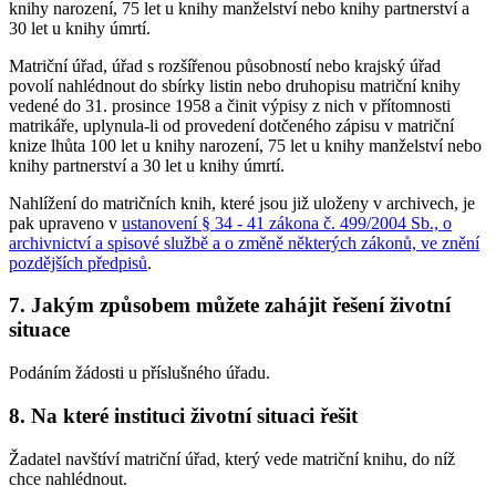
knihy narození, 75 let u knihy manželství nebo knihy partnerství a
30 let u knihy úmrtí.
Matriční úřad, úřad s rozšířenou působností nebo krajský úřad
povolí nahlédnout do sbírky listin nebo druhopisu matriční knihy
vedené do 31. prosince 1958 a činit výpisy z nich v přítomnosti
matrikáře, uplynula-li od provedení dotčeného zápisu v matriční
knize lhůta 100 let u knihy narození, 75 let u knihy manželství nebo
knihy partnerství a 30 let u knihy úmrtí.
Nahlížení do matričních knih, které jsou již uloženy v archivech, je
pak upraveno v
ustanovení § 34 - 41 zákona č. 499/2004 Sb., o
archivnictví a spisové službě a o změně některých zákonů, ve znění
pozdějších předpisů
.
7. Jakým způsobem můžete zahájit řešení životní
situace
Podáním žádosti u příslušného úřadu.
8. Na které instituci životní situaci řešit
Žadatel navštíví matriční úřad, který vede matriční knihu, do níž
chce nahlédnout.