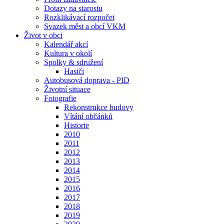
Dotazy na starostu
Rozklikávací rozpočet
Svazek měst a obcí VKM
Život v obci
Kalendář akcí
Kultura v okolí
Spolky & sdružení
Hasiči
Autobusová doprava - PID
Životní situace
Fotografie
Rekonstrukce budovy
Vítání občánků
Historie
2010
2011
2012
2013
2014
2015
2016
2017
2018
2019