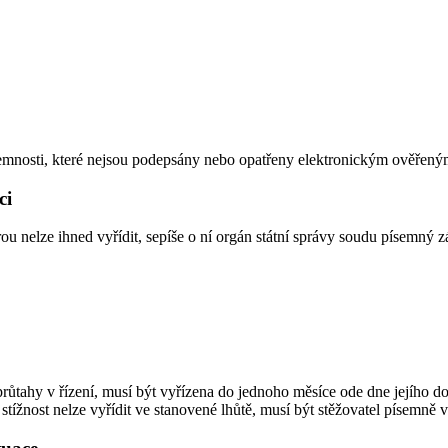
emnosti, které nejsou podepsány nebo opatřeny elektronickým ověřený
ci
erou nelze ihned vyřídit, sepíše o ní orgán státní správy soudu písemný 
průtahy v řízení, musí být vyřízena do jednoho měsíce ode dne jejího doru
e stížnost nelze vyřídit ve stanovené lhůtě, musí být stěžovatel písemně