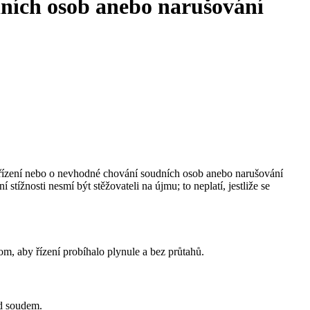
dních osob anebo narušování
y v řízení nebo o nevhodné chování soudních osob anebo narušování
ížnosti nesmí být stěžovateli na újmu; to neplatí, jestliže se
tom, aby řízení probíhalo plynule a bez průtahů.
ed soudem.