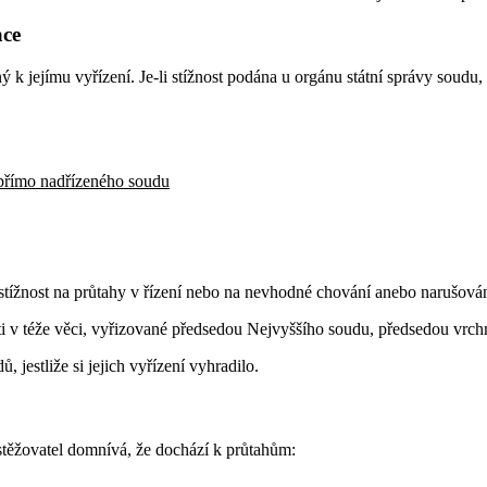
ace
ý k jejímu vyřízení. Je-li stížnost podána u orgánu státní správy soudu, 
 přímo nadřízeného soudu
 stížnost na průtahy v řízení nebo na nevhodné chování anebo narušován
sti v téže věci, vyřizované předsedou Nejvyššího soudu, předsedou vr
ů, jestliže si jejich vyřízení vyhradilo.
e stěžovatel domnívá, že dochází k průtahům: