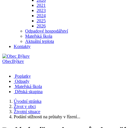
2020
2021
2023
2024
2025
2026
Odpadové hospodářství
Mateřská škola
Aktuální teplota
Kontakty
Obec
Býkev
Poplatky
Odpady
Mateřská škola
Dětská skupina
Úvodní stránka
Život v obci
Životní situace
Podání stížnosti na průtahy v řízení...