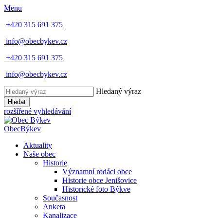
Menu
+420 315 691 375
info@obecbykev.cz
+420 315 691 375
info@obecbykev.cz
Hledaný výraz
Hledat
rozšířené vyhledávání
Obec
Býkev
Aktuality
Naše obec
Historie
Významní rodáci obce
Historie obce Jenišovice
Historické foto Býkve
Současnost
Anketa
Kanalizace