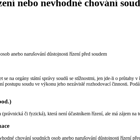
řízení nebo nevhodné chování sou
 osob anebo narušování důstojnosti řízení před soudem
et se na orgány státní správy soudů se stížnostmi, jen jde-li o průtah
í postupu soudu ve výkonu jeho nezávislé rozhodovací činnosti. Podání st
pod.)
 (právnická či fyzická), která není účastníkem řízení, ale má zájem na 
uace
evhodné chování soudních osob anebo narušování důstojnosti řízení př