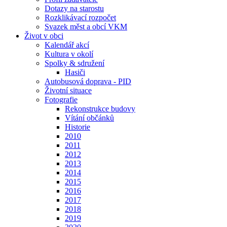
Dotazy na starostu
Rozklikávací rozpočet
Svazek měst a obcí VKM
Život v obci
Kalendář akcí
Kultura v okolí
Spolky & sdružení
Hasiči
Autobusová doprava - PID
Životní situace
Fotografie
Rekonstrukce budovy
Vítání občánků
Historie
2010
2011
2012
2013
2014
2015
2016
2017
2018
2019