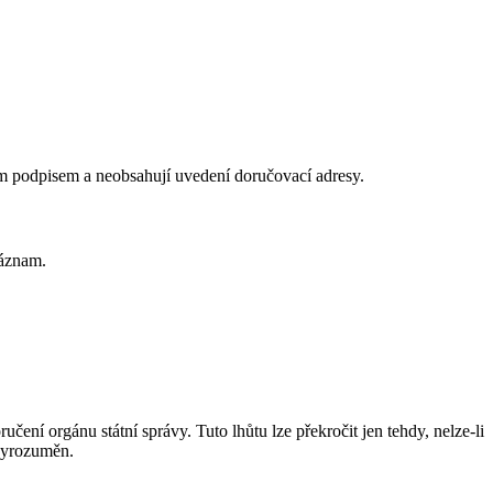
m podpisem a neobsahují uvedení doručovací adresy.
záznam.
čení orgánu státní správy. Tuto lhůtu lze překročit jen tehdy, nelze-li
 vyrozuměn.