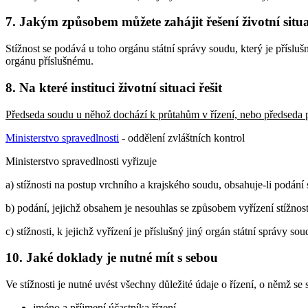
7. Jakým způsobem můžete zahájit řešení životní situ
Stížnost se podává u toho orgánu státní správy soudu, který je příslušn
orgánu příslušnému.
8. Na které instituci životní situaci řešit
Předseda soudu u něhož dochází k průtahům v řízení, nebo předseda
Ministerstvo spravedlnosti
- oddělení zvláštních kontrol
Ministerstvo spravedlnosti vyřizuje
a) stížnosti na postup vrchního a krajského soudu, obsahuje-li podání
b) podání, jejichž obsahem je nesouhlas se způsobem vyřízení stížno
c) stížnosti, k jejichž vyřízení je příslušný jiný orgán státní správy soud
10. Jaké doklady je nutné mít s sebou
Ve stížnosti je nutné uvést všechny důležité údaje o řízení, o němž s
jméno a příjmení účastníka řízení,