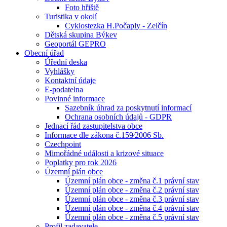
Foto hřiště
Turistika v okolí
Cyklostezka H.Počaply - Zelčín
Dětská skupina Býkev
Geoportál GEPRO
Obecní úřad
Úřední deska
Vyhlášky
Kontaktní údaje
E-podatelna
Povinné informace
Sazebník úhrad za poskytnutí informací
Ochrana osobních údajů - GDPR
Jednací řád zastupitelstva obce
Informace dle zákona č.159⁄2006 Sb.
Czechpoint
Mimořádné události a krizové situace
Poplatky pro rok 2026
Územní plán obce
Územní plán obce - změna č.1 právní stav
Územní plán obce - změna č.2 právní stav
Územní plán obce - změna č.3 právní stav
Územní plán obce - změna č.4 právní stav
Územní plán obce - změna č.5 právní stav
Profil zadavatele