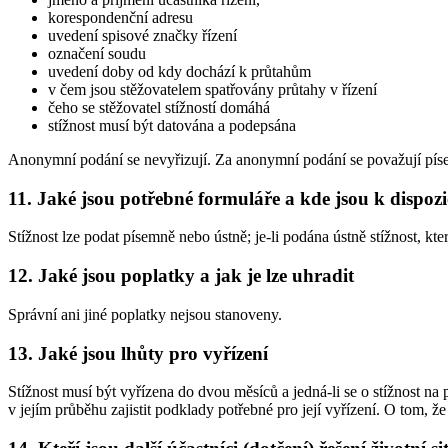
korespondenční adresu
uvedení spisové značky řízení
označení soudu
uvedení doby od kdy dochází k průtahům
v čem jsou stěžovatelem spatřovány průtahy v řízení
čeho se stěžovatel stížností domáhá
stížnost musí být datována a podepsána
Anonymní podání se nevyřizují. Za anonymní podání se považují pís
11. Jaké jsou potřebné formuláře a kde jsou k dispozi
Stížnost lze podat písemně nebo ústně; je-li podána ústně stížnost, kt
12. Jaké jsou poplatky a jak je lze uhradit
Správní ani jiné poplatky nejsou stanoveny.
13. Jaké jsou lhůty pro vyřízení
Stížnost musí být vyřízena do dvou měsíců a jedná-li se o stížnost na 
v jejím průběhu zajistit podklady potřebné pro její vyřízení. O tom, ž