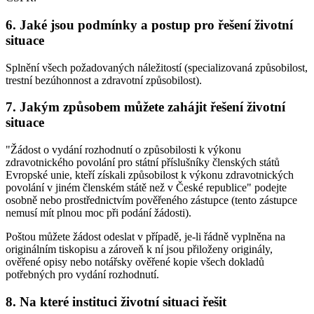
6. Jaké jsou podmínky a postup pro řešení životní
situace
Splnění všech požadovaných náležitostí (specializovaná způsobilost,
trestní bezúhonnost a zdravotní způsobilost).
7. Jakým způsobem můžete zahájit řešení životní
situace
"Žádost o vydání rozhodnutí o způsobilosti k výkonu
zdravotnického povolání pro státní příslušníky členských států
Evropské unie, kteří získali způsobilost k výkonu zdravotnických
povolání v jiném členském státě než v České republice" podejte
osobně nebo prostřednictvím pověřeného zástupce (tento zástupce
nemusí mít plnou moc při podání žádosti).
Poštou můžete žádost odeslat v případě, je-li řádně vyplněna na
originálním tiskopisu a zároveň k ní jsou přiloženy originály,
ověřené opisy nebo notářsky ověřené kopie všech dokladů
potřebných pro vydání rozhodnutí.
8. Na které instituci životní situaci řešit