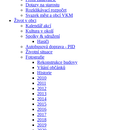
Dotazy na starostu
Rozklikávací rozpočet
Svazek měst a obcí VKM
Život v obci
Kalendář akcí
Kultura v okolí
Spolky & sdružení
Hasiči
Autobusová doprava - PID
Životní situace
Fotografie
Rekonstrukce budovy
Vítání občánků
Historie
2010
2011
2012
2013
2014
2015
2016
2017
2018
2019