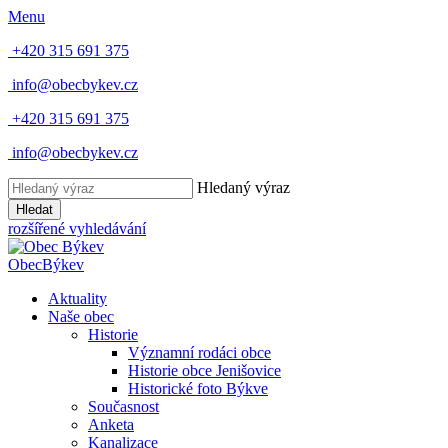
Menu
+420 315 691 375
info@obecbykev.cz
+420 315 691 375
info@obecbykev.cz
Hledaný výraz
Hledat
rozšířené vyhledávání
Obec
Býkev
Aktuality
Naše obec
Historie
Významní rodáci obce
Historie obce Jenišovice
Historické foto Býkve
Současnost
Anketa
Kanalizace