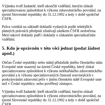
Výjimku tvoří žadatelé, kteří ukončili vzdělání, kterým získali
specializovanou způsobilost k výkonu zdravotnického povolání, na
území Slovenské republiky do 31.12.1992 a tedy v době společné
ČSFR.
Práva vzniklá na základě dokladů vydaných podle tehdejších
platných právních předpisů zůstávají zánikem ČSFR nedotčena.
Mezi takové doklady patří i doklady o získaném specializačním
vzdělání.
5. Kdo je oprávněn v této věci jednat (podat žádost
apod.)
Občan České republiky nebo státní příslušník jiného členského státu
Evropské unie usazený na území České republiky, který získal
specializovanou způsobilost k výkonu nelékařského zdravotnického
povolání a k výkonu specializovaných činností souvisejících s
poskytováním zdravotní péče v jiném členském státě Evropské unie
než v České republice, nebo pověřený zástupce.
Výjimku tvoří žadatelé, kteří ukončili vzdělání, kterým získali
specializovanou způsobilost k výkonu zdravotnického povolání, na
území Slovenské republiky do 31.12.1992 a tedy v době společné
ČSFR.