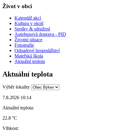
Život v obci
Kalendář akcí
Kultura v okolí
Spolky & sdružení
Autobusová doprava - PID
Životní situace
Fotografie
Odpadové hospodářství
Mateřská škola
Aktuální teplota
Aktuální teplota
Výběr lokality
7.8.2026 10:14
Aktuální teplota:
22.8 °C
Vlhkost: