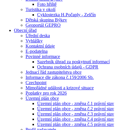
Foto hřiště
Turistika v okolí
Cyklostezka H.Počaply - Zelčín
Dětská skupina Býkev
Geoportál GEPRO
Obecní úřad
Úřední deska
Vyhlášky
Kontaktní údaje
E-podatelna
Povinné informace
Sazebník úhrad za poskytnutí informací
Ochrana osobních údajů - GDPR
Jednací řád zastupitelstva obce
Informace dle zákona č.159⁄2006 Sb.
Czechpoint
Mimořádné události a krizové situace
Poplatky pro rok 2026
Územní plán obce
Územní plán obce - změna č.1 právní stav
Územní plán obce - změna č.2 právní stav
Územní plán obce - změna č.3 právní stav
Územní plán obce - změna č.4 právní stav
Územní plán obce - změna č.5 právní stav
Profil zadavatele