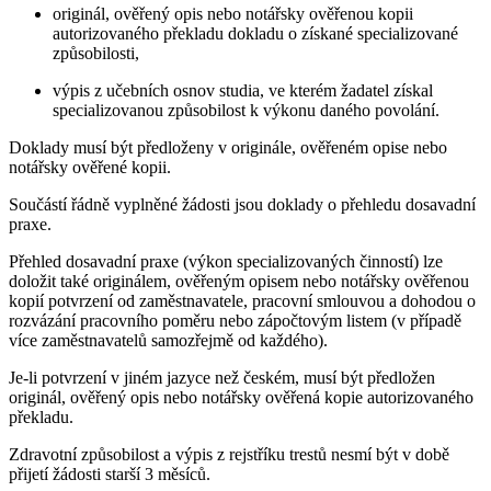
originál, ověřený opis nebo notářsky ověřenou kopii
autorizovaného překladu dokladu o získané specializované
způsobilosti,
výpis z učebních osnov studia, ve kterém žadatel získal
specializovanou způsobilost k výkonu daného povolání.
Doklady musí být předloženy v originále, ověřeném opise nebo
notářsky ověřené kopii.
Součástí řádně vyplněné žádosti jsou doklady o přehledu dosavadní
praxe.
Přehled dosavadní praxe (výkon specializovaných činností) lze
doložit také originálem, ověřeným opisem nebo notářsky ověřenou
kopií potvrzení od zaměstnavatele, pracovní smlouvou a dohodou o
rozvázání pracovního poměru nebo zápočtovým listem (v případě
více zaměstnavatelů samozřejmě od každého).
Je-li potvrzení v jiném jazyce než českém, musí být předložen
originál, ověřený opis nebo notářsky ověřená kopie autorizovaného
překladu.
Zdravotní způsobilost a výpis z rejstříku trestů nesmí být v době
přijetí žádosti starší 3 měsíců.