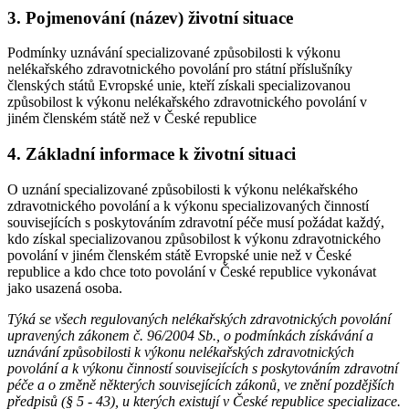
3. Pojmenování (název) životní situace
Podmínky uznávání specializované způsobilosti k výkonu
nelékařského zdravotnického povolání pro státní příslušníky
členských států Evropské unie, kteří získali specializovanou
způsobilost k výkonu nelékařského zdravotnického povolání v
jiném členském státě než v České republice
4. Základní informace k životní situaci
O uznání specializované způsobilosti k výkonu nelékařského
zdravotnického povolání a k výkonu specializovaných činností
souvisejících s poskytováním zdravotní péče musí požádat každý,
kdo získal specializovanou způsobilost k výkonu zdravotnického
povolání v jiném členském státě Evropské unie než v České
republice a kdo chce toto povolání v České republice vykonávat
jako usazená osoba.
Týká se všech regulovaných nelékařských zdravotnických povolání
upravených zákonem č. 96/2004 Sb., o podmínkách získávání a
uznávání způsobilosti k výkonu nelékařských zdravotnických
povolání a k výkonu činností souvisejících s poskytováním zdravotní
péče a o změně některých souvisejících zákonů, ve znění pozdějších
předpisů (§ 5 - 43), u kterých existují v České republice specializace.