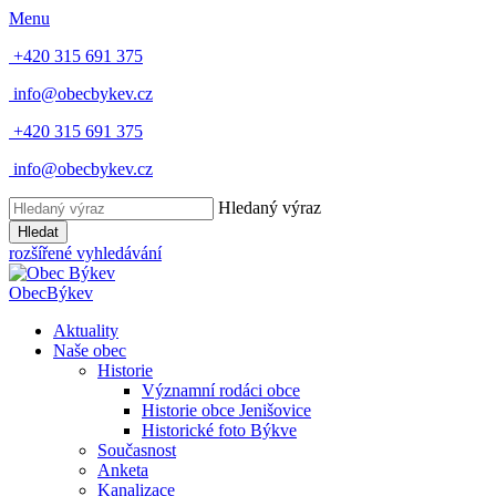
Menu
+420 315 691 375
info@obecbykev.cz
+420 315 691 375
info@obecbykev.cz
Hledaný výraz
Hledat
rozšířené vyhledávání
Obec
Býkev
Aktuality
Naše obec
Historie
Významní rodáci obce
Historie obce Jenišovice
Historické foto Býkve
Současnost
Anketa
Kanalizace