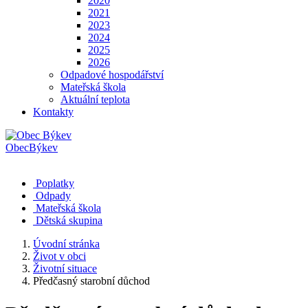
2020
2021
2023
2024
2025
2026
Odpadové hospodářství
Mateřská škola
Aktuální teplota
Kontakty
Obec
Býkev
Poplatky
Odpady
Mateřská škola
Dětská skupina
Úvodní stránka
Život v obci
Životní situace
Předčasný starobní důchod