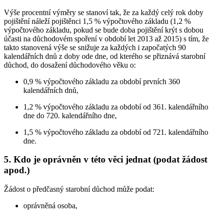
Výše procentní výměry se stanoví tak, že za každý celý rok doby
pojištění náleží pojištěnci 1,5 % výpočtového základu (1,2 %
výpočtového základu, pokud se bude doba pojištění krýt s dobou
účasti na důchodovém spoření v období let 2013 až 2015) s tím, že
takto stanovená výše se snižuje za každých i započatých 90
kalendářních dnů z doby ode dne, od kterého se přiznává starobní
důchod, do dosažení důchodového věku o:
0,9 % výpočtového základu za období prvních 360
kalendářních dnů,
1,2 % výpočtového základu za období od 361. kalendářního
dne do 720. kalendářního dne,
1,5 % výpočtového základu za období od 721. kalendářního
dne.
5. Kdo je oprávněn v této věci jednat (podat žádost
apod.)
Žádost o předčasný starobní důchod může podat:
oprávněná osoba,