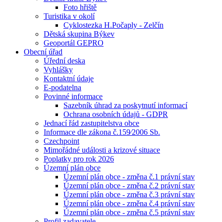
Foto hřiště
Turistika v okolí
Cyklostezka H.Počaply - Zelčín
Dětská skupina Býkev
Geoportál GEPRO
Obecní úřad
Úřední deska
Vyhlášky
Kontaktní údaje
E-podatelna
Povinné informace
Sazebník úhrad za poskytnutí informací
Ochrana osobních údajů - GDPR
Jednací řád zastupitelstva obce
Informace dle zákona č.159⁄2006 Sb.
Czechpoint
Mimořádné události a krizové situace
Poplatky pro rok 2026
Územní plán obce
Územní plán obce - změna č.1 právní stav
Územní plán obce - změna č.2 právní stav
Územní plán obce - změna č.3 právní stav
Územní plán obce - změna č.4 právní stav
Územní plán obce - změna č.5 právní stav
Profil zadavatele