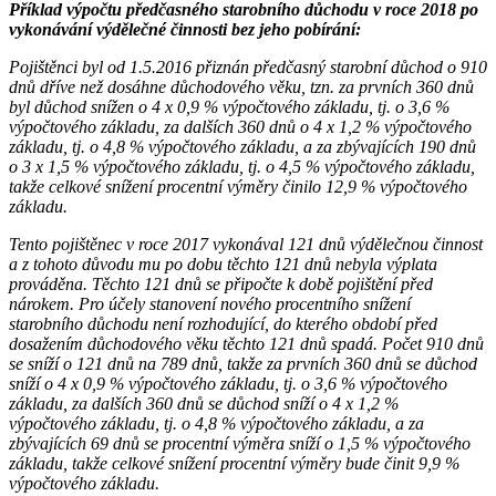
Příklad výpočtu předčasného starobního důchodu v roce 2018 po
vykonávání výdělečné činnosti bez jeho pobírání:
Pojištěnci byl od 1.5.2016 přiznán předčasný starobní důchod o 910
dnů dříve než dosáhne důchodového věku, tzn. za prvních 360 dnů
byl důchod snížen o 4 x 0,9 % výpočtového základu, tj. o 3,6 %
výpočtového základu, za dalších 360 dnů o 4 x 1,2 % výpočtového
základu, tj. o 4,8 % výpočtového základu, a za zbývajících 190 dnů
o 3 x 1,5 % výpočtového základu, tj. o 4,5 % výpočtového základu,
takže celkové snížení procentní výměry činilo 12,9 % výpočtového
základu.
Tento pojištěnec v roce 2017 vykonával 121 dnů výdělečnou činnost
a z tohoto důvodu mu po dobu těchto 121 dnů nebyla výplata
prováděna. Těchto 121 dnů se připočte k době pojištění před
nárokem. Pro účely stanovení nového procentního snížení
starobního důchodu není rozhodující, do kterého období před
dosažením důchodového věku těchto 121 dnů spadá. Počet 910 dnů
se sníží o 121 dnů na 789 dnů, takže za prvních 360 dnů se důchod
sníží o 4 x 0,9 % výpočtového základu, tj. o 3,6 % výpočtového
základu, za dalších 360 dnů se důchod sníží o 4 x 1,2 %
výpočtového základu, tj. o 4,8 % výpočtového základu, a za
zbývajících 69 dnů se procentní výměra sníží o 1,5 % výpočtového
základu, takže celkové snížení procentní výměry bude činit 9,9 %
výpočtového základu.