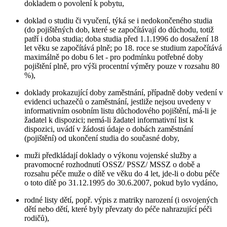
dokladem o povolení k pobytu,
doklad o studiu či vyučení, týká se i nedokončeného studia
(do pojištěných dob, které se započítávají do důchodu, totiž
patří i doba studia; doba studia před 1.1.1996 do dosažení 18
let věku se započítává plně; po 18. roce se studium započítává
maximálně po dobu 6 let - pro podmínku potřebné doby
pojištění plně, pro výši procentní výměry pouze v rozsahu 80
%),
doklady prokazující doby zaměstnání, případně doby vedení v
evidenci uchazečů o zaměstnání, jestliže nejsou uvedeny v
informativním osobním listu důchodového pojištění, má-li je
žadatel k dispozici; nemá-li žadatel informativní list k
dispozici, uvádí v žádosti údaje o dobách zaměstnání
(pojištění) od ukončení studia do současné doby,
muži předkládají doklady o výkonu vojenské služby a
pravomocné rozhodnutí OSSZ/ PSSZ/ MSSZ o době a
rozsahu péče muže o dítě ve věku do 4 let, jde-li o dobu péče
o toto dítě po 31.12.1995 do 30.6.2007, pokud bylo vydáno,
rodné listy dětí, popř. výpis z matriky narození (i osvojených
dětí nebo dětí, které byly převzaty do péče nahrazující péči
rodičů),