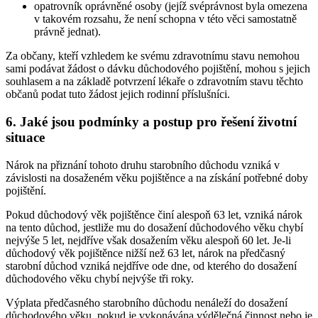
opatrovník oprávněné osoby (jejíž svéprávnost byla omezena
v takovém rozsahu, že není schopna v této věci samostatně
právně jednat).
Za občany, kteří vzhledem ke svému zdravotnímu stavu nemohou
sami podávat žádost o dávku důchodového pojištění, mohou s jejich
souhlasem a na základě potvrzení lékaře o zdravotním stavu těchto
občanů podat tuto žádost jejich rodinní příslušníci.
6. Jaké jsou podmínky a postup pro řešení životní
situace
Nárok na přiznání tohoto druhu starobního důchodu vzniká v
závislosti na dosaženém věku pojištěnce a na získání potřebné doby
pojištění.
Pokud důchodový věk pojištěnce činí alespoň 63 let, vzniká nárok
na tento důchod, jestliže mu do dosažení důchodového věku chybí
nejvýše 5 let, nejdříve však dosažením věku alespoň 60 let. Je-li
důchodový věk pojištěnce nižší než 63 let, nárok na předčasný
starobní důchod vzniká nejdříve ode dne, od kterého do dosažení
důchodového věku chybí nejvýše tři roky.
Výplata předčasného starobního důchodu nenáleží do dosažení
důchodového věku, pokud je vykonávána výdělečná činnost nebo je