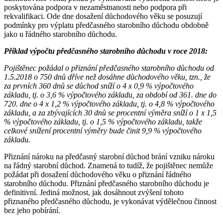
poskytována podpora v nezaměstnanosti nebo podpora při
rekvalifikaci. Ode dne dosažení důchodového věku se posuzují
podmínky pro výplatu předčasného starobního důchodu obdobně
jako u řádného starobního důchodu.
Příklad výpočtu předčasného starobního důchodu v roce 2018:
Pojištěnec požádal o přiznání předčasného starobního důchodu od
1.5.2018 o 750 dnů dříve než dosáhne důchodového věku, tzn., že
za prvních 360 dnů se důchod sníží o 4 x 0,9 % výpočtového
základu, tj. o 3,6 % výpočtového základu, za období od 361. dne do
720. dne o 4 x 1,2 % výpočtového základu, tj. o 4,8 % výpočtového
základu, a za zbývajících 30 dnů se procentní výměra sníží o 1 x 1,5
% výpočtového základu, tj. o 1,5 % výpočtového základu, takže
celkové snížení procentní výměry bude činit 9,9 % výpočtového
základu.
Přiznání nároku na předčasný starobní důchod brání vzniku nároku
na řádný starobní důchod. Znamená to tudíž, že pojištěnec nemůže
požádat při dosažení důchodového věku o přiznání řádného
starobního důchodu. Přiznání předčasného starobního důchodu je
definitivní. Jediná možnost, jak dosáhnout zvýšení tohoto
přiznaného předčasného důchodu, je vykonávat výdělečnou činnost
bez jeho pobírání.