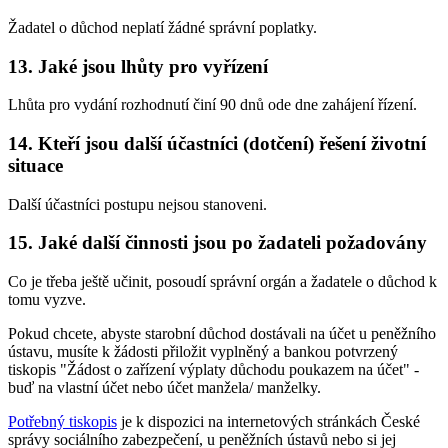
Žadatel o důchod neplatí žádné správní poplatky.
13. Jaké jsou lhůty pro vyřízení
Lhůta pro vydání rozhodnutí činí 90 dnů ode dne zahájení řízení.
14. Kteří jsou další účastníci (dotčení) řešení životní
situace
Další účastníci postupu nejsou stanoveni.
15. Jaké další činnosti jsou po žadateli požadovány
Co je třeba ještě učinit, posoudí správní orgán a žadatele o důchod k
tomu vyzve.
Pokud chcete, abyste starobní důchod dostávali na účet u peněžního
ústavu, musíte k žádosti přiložit vyplněný a bankou potvrzený
tiskopis "Žádost o zařízení výplaty důchodu poukazem na účet" -
buď na vlastní účet nebo účet manžela/ manželky.
Potřebný tiskopis
je k dispozici na internetových stránkách České
správy sociálního zabezpečení, u peněžních ústavů nebo si jej