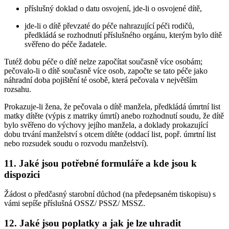
příslušný doklad o datu osvojení, jde-li o osvojené dítě,
jde-li o dítě převzaté do péče nahrazující péči rodičů,
předkládá se rozhodnutí příslušného orgánu, kterým bylo dítě
svěřeno do péče žadatele.
Tutéž dobu péče o dítě nelze započítat současně více osobám;
pečovalo-li o dítě současně více osob, započte se tato péče jako
náhradní doba pojištění té osobě, která pečovala v největším
rozsahu.
Prokazuje-li žena, že pečovala o dítě manžela, předkládá úmrtní list
matky dítěte (výpis z matriky úmrtí) anebo rozhodnutí soudu, že dítě
bylo svěřeno do výchovy jejího manžela, a doklady prokazující
dobu trvání manželství s otcem dítěte (oddací list, popř. úmrtní list
nebo rozsudek soudu o rozvodu manželství).
11. Jaké jsou potřebné formuláře a kde jsou k
dispozici
Žádost o předčasný starobní důchod (na předepsaném tiskopisu) s
vámi sepíše příslušná OSSZ/ PSSZ/ MSSZ.
12. Jaké jsou poplatky a jak je lze uhradit