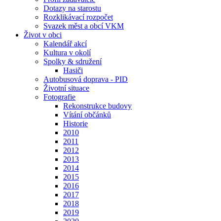
Dotazy na starostu
Rozklikávací rozpočet
Svazek měst a obcí VKM
Život v obci
Kalendář akcí
Kultura v okolí
Spolky & sdružení
Hasiči
Autobusová doprava - PID
Životní situace
Fotografie
Rekonstrukce budovy
Vítání občánků
Historie
2010
2011
2012
2013
2014
2015
2016
2017
2018
2019