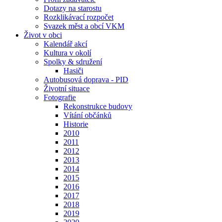
Dotazy na starostu
Rozklikávací rozpočet
Svazek měst a obcí VKM
Život v obci
Kalendář akcí
Kultura v okolí
Spolky & sdružení
Hasiči
Autobusová doprava - PID
Životní situace
Fotografie
Rekonstrukce budovy
Vítání občánků
Historie
2010
2011
2012
2013
2014
2015
2016
2017
2018
2019