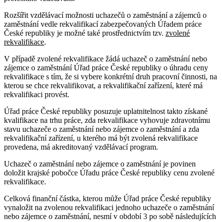
Rozšířit vzdělávací možnosti uchazečů o zaměstnání a zájemců o
zaměstnání vedle rekvalifikací zabezpečovaných Úřadem práce
České republiky je možné také prostřednictvím tzv.
zvolené
rekvalifikace
.
V případě zvolené rekvalifikace žádá uchazeč o zaměstnání nebo
zájemce o zaměstnání Úřad práce České republiky o úhradu ceny
rekvalifikace s tím, že si vybere konkrétní druh pracovní činnosti, na
kterou se chce rekvalifikovat, a rekvalifikační zařízení, které má
rekvalifikaci provést.
Úřad práce České republiky posuzuje uplatnitelnost takto získané
kvalifikace na trhu práce, zda rekvalifikace vyhovuje zdravotnímu
stavu uchazeče o zaměstnání nebo zájemce o zaměstnání a zda
rekvalifikační zařízení, u kterého má být zvolená rekvalifikace
provedena, má akreditovaný vzdělávací program.
Uchazeč o zaměstnání nebo zájemce o zaměstnání je povinen
doložit krajské pobočce Úřadu práce České republiky cenu zvolené
rekvalifikace.
Celková finanční částka, kterou může Úřad práce České republiky
vynaložit na zvolenou rekvalifikaci jednoho uchazeče o zaměstnání
nebo zájemce o zaměstnání, nesmí v období 3 po sobě následujících