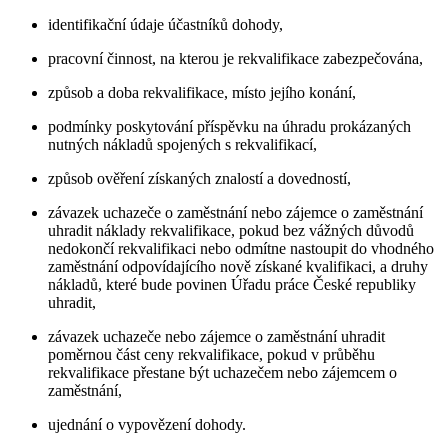
identifikační údaje účastníků dohody,
pracovní činnost, na kterou je rekvalifikace zabezpečována,
způsob a doba rekvalifikace, místo jejího konání,
podmínky poskytování příspěvku na úhradu prokázaných
nutných nákladů spojených s rekvalifikací,
způsob ověření získaných znalostí a dovedností,
závazek uchazeče o zaměstnání nebo zájemce o zaměstnání
uhradit náklady rekvalifikace, pokud bez vážných důvodů
nedokončí rekvalifikaci nebo odmítne nastoupit do vhodného
zaměstnání odpovídajícího nově získané kvalifikaci, a druhy
nákladů, které bude povinen Úřadu práce České republiky
uhradit,
závazek uchazeče nebo zájemce o zaměstnání uhradit
poměrnou část ceny rekvalifikace, pokud v průběhu
rekvalifikace přestane být uchazečem nebo zájemcem o
zaměstnání,
ujednání o vypovězení dohody.