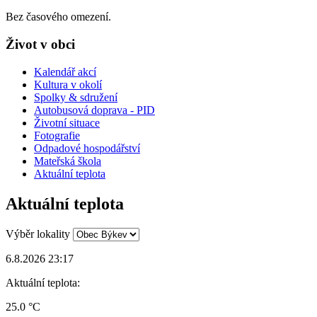
Bez časového omezení.
Život v obci
Kalendář akcí
Kultura v okolí
Spolky & sdružení
Autobusová doprava - PID
Životní situace
Fotografie
Odpadové hospodářství
Mateřská škola
Aktuální teplota
Aktuální teplota
Výběr lokality
6.8.2026 23:17
Aktuální teplota:
25.0 °C