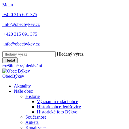
Menu
+420 315 691 375
info@obecbykev.cz
+420 315 691 375
info@obecbykev.cz
Hledaný výraz
Hledat
rozšířené vyhledávání
Obec
Býkev
Aktuality
Naše obec
Historie
Významní rodáci obce
Historie obce Jenišovice
Historické foto Býkve
Současnost
Anketa
Kanalizace