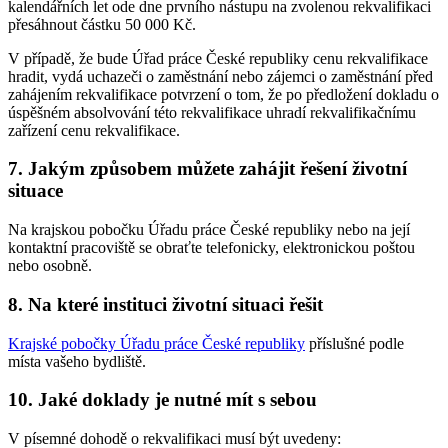
kalendářních let ode dne prvního nástupu na zvolenou rekvalifikaci
přesáhnout částku 50 000 Kč.
V případě, že bude Úřad práce České republiky cenu rekvalifikace
hradit, vydá uchazeči o zaměstnání nebo zájemci o zaměstnání před
zahájením rekvalifikace potvrzení o tom, že po předložení dokladu o
úspěšném absolvování této rekvalifikace uhradí rekvalifikačnímu
zařízení cenu rekvalifikace.
7. Jakým způsobem můžete zahájit řešení životní
situace
Na krajskou pobočku Úřadu práce České republiky nebo na její
kontaktní pracoviště se obraťte telefonicky, elektronickou poštou
nebo osobně.
8. Na které instituci životní situaci řešit
Krajské pobočky Úřadu práce České republiky
příslušné podle
místa vašeho bydliště.
10. Jaké doklady je nutné mít s sebou
V písemné dohodě o rekvalifikaci musí být uvedeny: