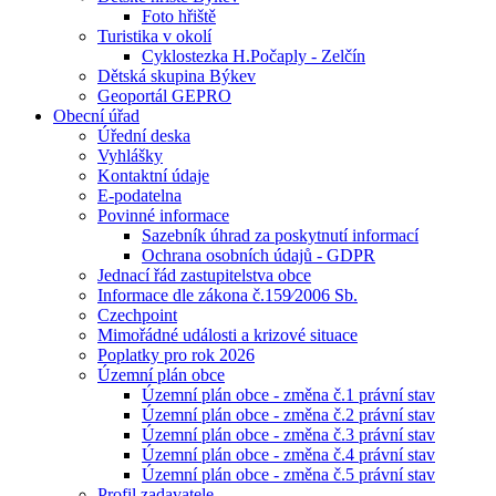
Foto hřiště
Turistika v okolí
Cyklostezka H.Počaply - Zelčín
Dětská skupina Býkev
Geoportál GEPRO
Obecní úřad
Úřední deska
Vyhlášky
Kontaktní údaje
E-podatelna
Povinné informace
Sazebník úhrad za poskytnutí informací
Ochrana osobních údajů - GDPR
Jednací řád zastupitelstva obce
Informace dle zákona č.159⁄2006 Sb.
Czechpoint
Mimořádné události a krizové situace
Poplatky pro rok 2026
Územní plán obce
Územní plán obce - změna č.1 právní stav
Územní plán obce - změna č.2 právní stav
Územní plán obce - změna č.3 právní stav
Územní plán obce - změna č.4 právní stav
Územní plán obce - změna č.5 právní stav
Profil zadavatele