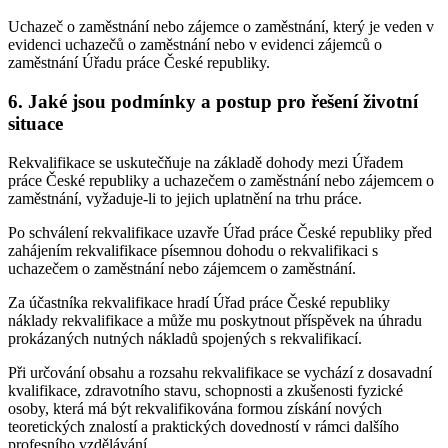
Uchazeč o zaměstnání nebo zájemce o zaměstnání, který je veden v
evidenci uchazečů o zaměstnání nebo v evidenci zájemců o
zaměstnání Úřadu práce České republiky.
6. Jaké jsou podmínky a postup pro řešení životní
situace
Rekvalifikace se uskutečňuje na základě dohody mezi Úřadem
práce České republiky a uchazečem o zaměstnání nebo zájemcem o
zaměstnání, vyžaduje-li to jejich uplatnění na trhu práce.
Po schválení rekvalifikace uzavře Úřad práce České republiky před
zahájením rekvalifikace písemnou dohodu o rekvalifikaci s
uchazečem o zaměstnání nebo zájemcem o zaměstnání.
Za účastníka rekvalifikace hradí Úřad práce České republiky
náklady rekvalifikace a může mu poskytnout příspěvek na úhradu
prokázaných nutných nákladů spojených s rekvalifikací.
Při určování obsahu a rozsahu rekvalifikace se vychází z dosavadní
kvalifikace, zdravotního stavu, schopnosti a zkušenosti fyzické
osoby, která má být rekvalifikována formou získání nových
teoretických znalostí a praktických dovedností v rámci dalšího
profesního vzdělávání.