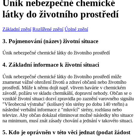
Únik nebezpečné chemické
látky do životního prostředí
Základní znění
Rozšířené znění
Úplné znění
3. Pojmenování (název) životní situace
Únik nebezpečné chemické látky do životního prostředí
4. Základní informace k životní situaci
Únik nebezpečné chemické látky do životního prostředí může
znamenat vážné ohrožení životů a zdraví občanů nebo životního
prostředí. Může k němu dojít např. vlivem havárie v chemickém
závodě, požáru ve skladu chemikálií, dopravní nehody. Občan se o
vzniklé životní situaci dozví zpravidla po zaznění varovného signálu
"Všeobecná výstraha" (kolísavý tón sirény po dobu 140 vteřin) a
následné verbální informace z "mluvící" sirény, rozhlasu nebo
televize. Aby občan dokázal eliminovat možné následky této situace
na minimum, musí znát zásady chování a jednání v takovéto situaci.
5. Kdo je oprávněn v této věci jednat (podat žádost