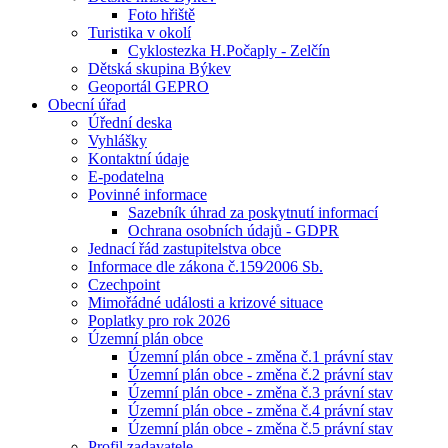
Foto hřiště
Turistika v okolí
Cyklostezka H.Počaply - Zelčín
Dětská skupina Býkev
Geoportál GEPRO
Obecní úřad
Úřední deska
Vyhlášky
Kontaktní údaje
E-podatelna
Povinné informace
Sazebník úhrad za poskytnutí informací
Ochrana osobních údajů - GDPR
Jednací řád zastupitelstva obce
Informace dle zákona č.159⁄2006 Sb.
Czechpoint
Mimořádné události a krizové situace
Poplatky pro rok 2026
Územní plán obce
Územní plán obce - změna č.1 právní stav
Územní plán obce - změna č.2 právní stav
Územní plán obce - změna č.3 právní stav
Územní plán obce - změna č.4 právní stav
Územní plán obce - změna č.5 právní stav
Profil zadavatele