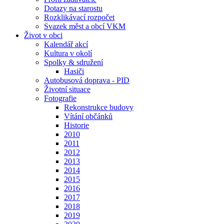
Dotazy na starostu
Rozklikávací rozpočet
Svazek měst a obcí VKM
Život v obci
Kalendář akcí
Kultura v okolí
Spolky & sdružení
Hasiči
Autobusová doprava - PID
Životní situace
Fotografie
Rekonstrukce budovy
Vítání občánků
Historie
2010
2011
2012
2013
2014
2015
2016
2017
2018
2019