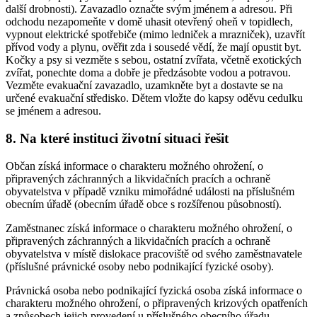
další drobnosti). Zavazadlo označte svým jménem a adresou. Při
odchodu nezapomeňte v domě uhasit otevřený oheň v topidlech,
vypnout elektrické spotřebiče (mimo ledniček a mrazniček), uzavřít
přívod vody a plynu, ověřit zda i sousedé vědí, že mají opustit byt.
Kočky a psy si vezměte s sebou, ostatní zvířata, včetně exotických
zvířat, ponechte doma a dobře je předzásobte vodou a potravou.
Vezměte evakuační zavazadlo, uzamkněte byt a dostavte se na
určené evakuační středisko. Dětem vložte do kapsy oděvu cedulku
se jménem a adresou.
8. Na které instituci životní situaci řešit
Občan získá informace o charakteru možného ohrožení, o
připravených záchranných a likvidačních pracích a ochraně
obyvatelstva v případě vzniku mimořádné události na příslušném
obecním úřadě (obecním úřadě obce s rozšířenou působností).
Zaměstnanec získá informace o charakteru možného ohrožení, o
připravených záchranných a likvidačních pracích a ochraně
obyvatelstva v místě dislokace pracoviště od svého zaměstnavatele
(příslušné právnické osoby nebo podnikající fyzické osoby).
Právnická osoba nebo podnikající fyzická osoba získá informace o
charakteru možného ohrožení, o připravených krizových opatřeních
a způsobech jejich provedení u příslušného obecního úřadu.