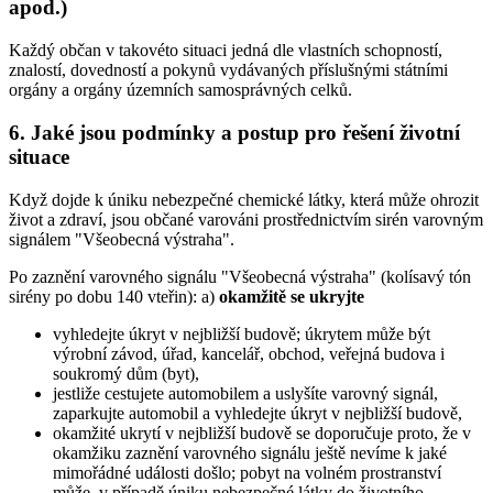
apod.)
Každý občan v takovéto situaci jedná dle vlastních schopností,
znalostí, dovedností a pokynů vydávaných příslušnými státními
orgány a orgány územních samosprávných celků.
6. Jaké jsou podmínky a postup pro řešení životní
situace
Když dojde k úniku nebezpečné chemické látky, která může ohrozit
život a zdraví, jsou občané varováni prostřednictvím sirén varovným
signálem "Všeobecná výstraha".
Po zaznění varovného signálu "Všeobecná výstraha" (kolísavý tón
sirény po dobu 140 vteřin): a)
okamžitě se ukryjte
vyhledejte úkryt v nejbližší budově; úkrytem může být
výrobní závod, úřad, kancelář, obchod, veřejná budova i
soukromý dům (byt),
jestliže cestujete automobilem a uslyšíte varovný signál,
zaparkujte automobil a vyhledejte úkryt v nejbližší budově,
okamžité ukrytí v nejbližší budově se doporučuje proto, že v
okamžiku zaznění varovného signálu ještě nevíme k jaké
mimořádné události došlo; pobyt na volném prostranství
může, v případě úniku nebezpečné látky do životního