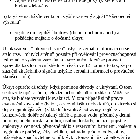
zapněte rádio nebo televizi a řiďte se pokyny, které Vám
budou sdělovány.
b) když se nacházíte venku a uslyšíte varovný signál "Všeobecná
výstraha"
vejděte do nejbližší budovy (domu, obchodu apod.) a
požádejte majitele o dočasné ukrytí.
U takzvaných "mluvících sirén" uslyšíte verbální informaci co se
stalo (tzv. "mluvící sirénu" poznáte při ověřování provozuschopnosti
jednotného systému varování a vyrozumění, které se provádí
zpravidla každou první středu v měsíci ve 12 hodin a to tak, že po
zaznění zkušebního signálu uslyšíte verbální informaci o prováděné
zkoušce sirén).
Úkryt opusťte až tehdy, když pominou důvody k ukrývání. O tom
se dozvíte opět z rádia, televize nebo místního rozhlasu. Může se
stát, že budete vyzváni k evakuaci. V tom případě si připravte
evakuační zavazadlo (batoh, cestovní tašku nebo kufr), do kterého si
dejte nejnutnější věci (základní trvanlivé potraviny, nejlépe v
konzervách, dobře zabalený chléb a pitnou vodu, předměty denní
potřeby, jídelní misku a příbor, osobní doklady, peníze, pojistné
smlouvy a cennosti, přenosné rádio s rezervními bateriemi, toaletní a
hygienické potřeby, léky, svítilnu, náhradní prádlo, oděv, obuv,
pláštěnku, spací pytel nebo přikrývku, kapesní nůž, zápalky, šití a