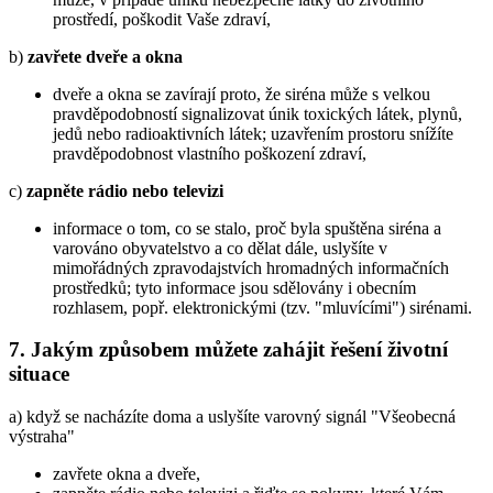
prostředí, poškodit Vaše zdraví,
b)
zavřete dveře a okna
dveře a okna se zavírají proto, že siréna může s velkou
pravděpodobností signalizovat únik toxických látek, plynů,
jedů nebo radioaktivních látek; uzavřením prostoru snížíte
pravděpodobnost vlastního poškození zdraví,
c)
zapněte rádio nebo televizi
informace o tom, co se stalo, proč byla spuštěna siréna a
varováno obyvatelstvo a co dělat dále, uslyšíte v
mimořádných zpravodajstvích hromadných informačních
prostředků; tyto informace jsou sdělovány i obecním
rozhlasem, popř. elektronickými (tzv. "mluvícími") sirénami.
7. Jakým způsobem můžete zahájit řešení životní
situace
a) když se nacházíte doma a uslyšíte varovný signál "Všeobecná
výstraha"
zavřete okna a dveře,