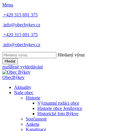
Menu
+420 315 691 375
info@obecbykev.cz
+420 315 691 375
info@obecbykev.cz
Hledaný výraz
Hledat
rozšířené vyhledávání
Obec
Býkev
Aktuality
Naše obec
Historie
Významní rodáci obce
Historie obce Jenišovice
Historické foto Býkve
Současnost
Anketa
Kanalizace