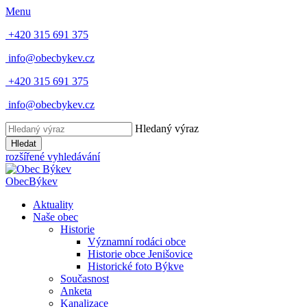
Menu
+420 315 691 375
info@obecbykev.cz
+420 315 691 375
info@obecbykev.cz
Hledaný výraz
Hledat
rozšířené vyhledávání
Obec
Býkev
Aktuality
Naše obec
Historie
Významní rodáci obce
Historie obce Jenišovice
Historické foto Býkve
Současnost
Anketa
Kanalizace