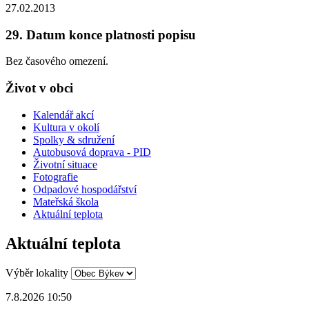
27.02.2013
29. Datum konce platnosti popisu
Bez časového omezení.
Život v obci
Kalendář akcí
Kultura v okolí
Spolky & sdružení
Autobusová doprava - PID
Životní situace
Fotografie
Odpadové hospodářství
Mateřská škola
Aktuální teplota
Aktuální teplota
Výběr lokality
7.8.2026 10:50