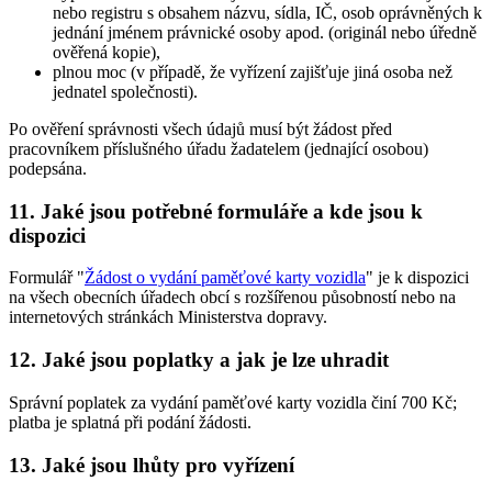
nebo registru s obsahem názvu, sídla, IČ, osob oprávněných k
jednání jménem právnické osoby apod. (originál nebo úředně
ověřená kopie),
plnou moc (v případě, že vyřízení zajišťuje jiná osoba než
jednatel společnosti).
Po ověření správnosti všech údajů musí být žádost před
pracovníkem příslušného úřadu žadatelem (jednající osobou)
podepsána.
11. Jaké jsou potřebné formuláře a kde jsou k
dispozici
Formulář "
Žádost o vydání paměťové karty vozidla
" je k dispozici
na všech obecních úřadech obcí s rozšířenou působností nebo na
internetových stránkách Ministerstva dopravy.
12. Jaké jsou poplatky a jak je lze uhradit
Správní poplatek za vydání paměťové karty vozidla činí 700 Kč;
platba je splatná při podání žádosti.
13. Jaké jsou lhůty pro vyřízení