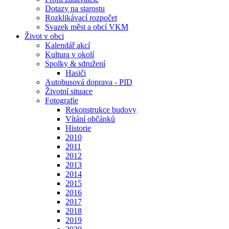
Dotazy na starostu
Rozklikávací rozpočet
Svazek měst a obcí VKM
Život v obci
Kalendář akcí
Kultura v okolí
Spolky & sdružení
Hasiči
Autobusová doprava - PID
Životní situace
Fotografie
Rekonstrukce budovy
Vítání občánků
Historie
2010
2011
2012
2013
2014
2015
2016
2017
2018
2019