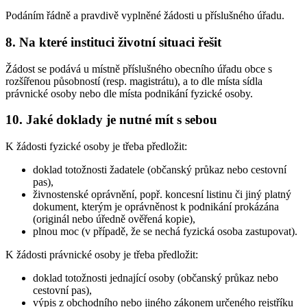
Podáním řádně a pravdivě vyplněné žádosti u příslušného úřadu.
8. Na které instituci životní situaci řešit
Žádost se podává u místně příslušného obecního úřadu obce s
rozšířenou působností (resp. magistrátu), a to dle místa sídla
právnické osoby nebo dle místa podnikání fyzické osoby.
10. Jaké doklady je nutné mít s sebou
K žádosti fyzické osoby je třeba předložit:
doklad totožnosti žadatele (občanský průkaz nebo cestovní
pas),
živnostenské oprávnění, popř. koncesní listinu či jiný platný
dokument, kterým je oprávněnost k podnikání prokázána
(originál nebo úředně ověřená kopie),
plnou moc (v případě, že se nechá fyzická osoba zastupovat).
K žádosti právnické osoby je třeba předložit:
doklad totožnosti jednající osoby (občanský průkaz nebo
cestovní pas),
výpis z obchodního nebo jiného zákonem určeného rejstříku