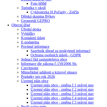
Foto hřiště
Turistika v okolí
Cyklostezka H.Počaply - Zelčín
Dětská skupina Býkev
Geoportál GEPRO
Obecní úřad
Úřední deska
Vyhlášky
Kontaktní údaje
E-podatelna
Povinné informace
Sazebník úhrad za poskytnutí informací
Ochrana osobních údajů - GDPR
Jednací řád zastupitelstva obce
Informace dle zákona č.159⁄2006 Sb.
Czechpoint
Mimořádné události a krizové situace
Poplatky pro rok 2026
Územní plán obce
Územní plán obce - změna č.1 právní stav
Územní plán obce - změna č.2 právní stav
Územní plán obce - změna č.3 právní stav
Územní plán obce - změna č.4 právní stav
Územní plán obce - změna č.5 právní stav
Profil zadavatele