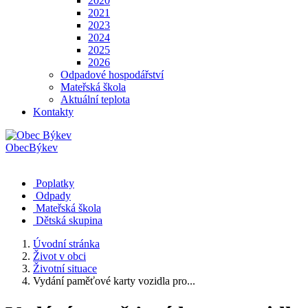
2020
2021
2023
2024
2025
2026
Odpadové hospodářství
Mateřská škola
Aktuální teplota
Kontakty
Obec
Býkev
Poplatky
Odpady
Mateřská škola
Dětská skupina
Úvodní stránka
Život v obci
Životní situace
Vydání paměťové karty vozidla pro...