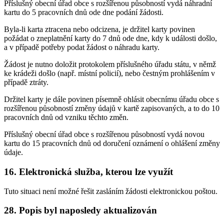
Příslušný obecní úřad obce s rozšířenou působností vydá náhradní
kartu do 5 pracovních dnů ode dne podání žádosti.
Byla-li karta ztracena nebo odcizena, je držitel karty povinen
požádat o zneplatnění karty do 7 dnů ode dne, kdy k události došlo,
a v případě potřeby podat žádost o náhradu karty.
Žádost je nutno doložit protokolem příslušného úřadu státu, v němž
ke krádeži došlo (např. místní policií), nebo čestným prohlášením v
případě ztráty.
Držitel karty je dále povinen písemně ohlásit obecnímu úřadu obce s
rozšířenou působností změny údajů v kartě zapisovaných, a to do 10
pracovních dnů od vzniku těchto změn.
Příslušný obecní úřad obce s rozšířenou působností vydá novou
kartu do 15 pracovních dnů od doručení oznámení o ohlášení změny
údaje.
16. Elektronická služba, kterou lze využít
Tuto situaci není možné řešit zasláním žádosti elektronickou poštou.
28. Popis byl naposledy aktualizován