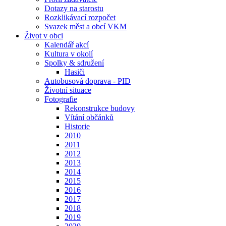
Dotazy na starostu
Rozklikávací rozpočet
Svazek měst a obcí VKM
Život v obci
Kalendář akcí
Kultura v okolí
Spolky & sdružení
Hasiči
Autobusová doprava - PID
Životní situace
Fotografie
Rekonstrukce budovy
Vítání občánků
Historie
2010
2011
2012
2013
2014
2015
2016
2017
2018
2019