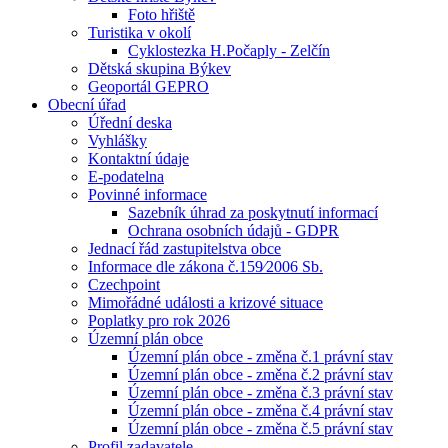
Foto hřiště
Turistika v okolí
Cyklostezka H.Počaply - Zelčín
Dětská skupina Býkev
Geoportál GEPRO
Obecní úřad
Úřední deska
Vyhlášky
Kontaktní údaje
E-podatelna
Povinné informace
Sazebník úhrad za poskytnutí informací
Ochrana osobních údajů - GDPR
Jednací řád zastupitelstva obce
Informace dle zákona č.159⁄2006 Sb.
Czechpoint
Mimořádné události a krizové situace
Poplatky pro rok 2026
Územní plán obce
Územní plán obce - změna č.1 právní stav
Územní plán obce - změna č.2 právní stav
Územní plán obce - změna č.3 právní stav
Územní plán obce - změna č.4 právní stav
Územní plán obce - změna č.5 právní stav
Profil zadavatele