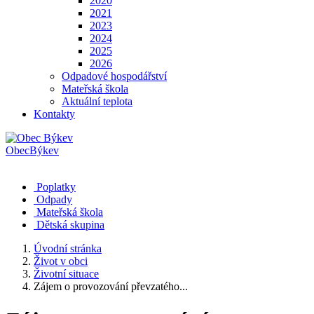
2020
2021
2023
2024
2025
2026
Odpadové hospodářství
Mateřská škola
Aktuální teplota
Kontakty
Obec
Býkev
Poplatky
Odpady
Mateřská škola
Dětská skupina
Úvodní stránka
Život v obci
Životní situace
Zájem o provozování převzatého...