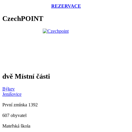
REZERVACE
CzechPOINT
dvě Místní části
Býkev
Jenišovice
První zmínka 1392
607 obyvatel
Mateřská škola