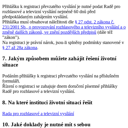
Přihlášku k registraci převzatého vysílání je nutné podat Radě pro
rozhlasové a televizní vysílání nejméně 60 dnů před
předpokládaným zahájením vysílání.
Přihláška musí obsahovat náležitosti dle
§ 27 odst. 2 zákona č.
231/2001 Sb., o provozování rozhlasového a televizního vysílání a o
změně dalších zákonů, ve znění pozdějších předpisů
(dále též
"zákon").
Na registraci je právní nárok, jsou-li splněny podmínky stanovené v
§ 27 až 28a zákona
.
7. Jakým způsobem můžete zahájit řešení životní
situace
Podáním přihlášky k registraci převzatého vysílání na příslušném
formuláři.
Řízení o registraci se zahajuje dnem doručení písemné přihlášky
Radě pro rozhlasové a televizní vysílání.
8. Na které instituci životní situaci řešit
Rada pro rozhlasové a televizní vysílání
10. Jaké doklady je nutné mít s sebou