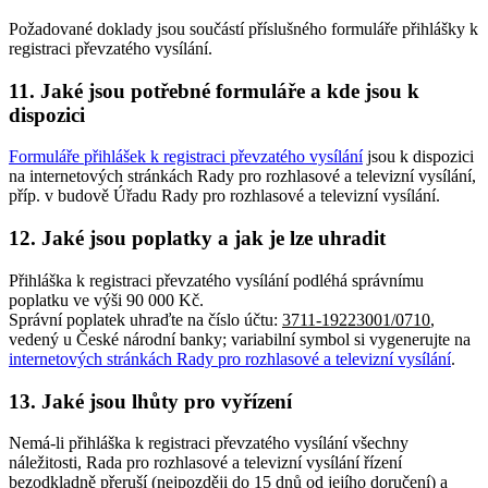
Požadované doklady jsou součástí příslušného formuláře přihlášky k
registraci převzatého vysílání.
11. Jaké jsou potřebné formuláře a kde jsou k
dispozici
Formuláře přihlášek k registraci převzatého vysílání
jsou k dispozici
na internetových stránkách Rady pro rozhlasové a televizní vysílání,
příp. v budově Úřadu Rady pro rozhlasové a televizní vysílání.
12. Jaké jsou poplatky a jak je lze uhradit
Přihláška k registraci převzatého vysílání podléhá správnímu
poplatku ve výši 90 000 Kč.
Správní poplatek uhraďte na číslo účtu:
3711-19223001/0710
,
vedený u České národní banky; variabilní symbol si vygenerujte na
internetových stránkách Rady pro rozhlasové a televizní vysílání
.
13. Jaké jsou lhůty pro vyřízení
Nemá-li přihláška k registraci převzatého vysílání všechny
náležitosti, Rada pro rozhlasové a televizní vysílání řízení
bezodkladně přeruší (nejpozději do 15 dnů od jejího doručení) a