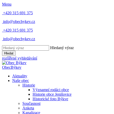
Menu
+420 315 691 375
info@obecbykev.cz
+420 315 691 375
info@obecbykev.cz
Hledaný výraz
Hledat
rozšířené vyhledávání
Obec
Býkev
Aktuality
Naše obec
Historie
Významní rodáci obce
Historie obce Jenišovice
Historické foto Býkve
Současnost
Anketa
Kanalizace