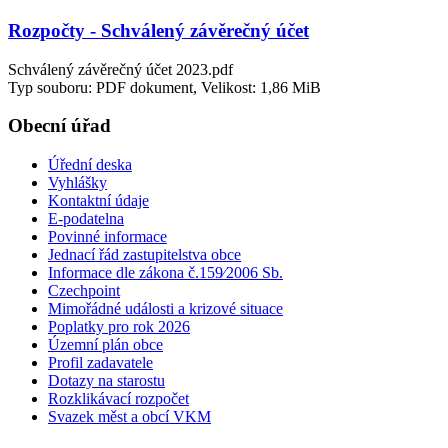
Rozpočty - Schválený závěrečný účet
Schválený závěrečný účet 2023.pdf
Typ souboru: PDF dokument, Velikost: 1,86 MiB
Obecní úřad
Úřední deska
Vyhlášky
Kontaktní údaje
E-podatelna
Povinné informace
Jednací řád zastupitelstva obce
Informace dle zákona č.159⁄2006 Sb.
Czechpoint
Mimořádné události a krizové situace
Poplatky pro rok 2026
Územní plán obce
Profil zadavatele
Dotazy na starostu
Rozklikávací rozpočet
Svazek měst a obcí VKM