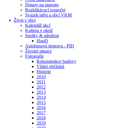
Dotazy na starostu
Rozklikávací rozpočet
Svazek měst a obcí VKM
Život v obci
Kalendář akcí
Kultura v okolí
Spolky & sdružení
Hasiči
Autobusová doprava - PID
Životní situace
Fotografie
Rekonstrukce budovy
Vítání občánků
Historie
2010
2011
2012
2013
2014
2015
2016
2017
2018
2019