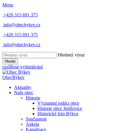
Menu
+420 315 691 375
info@obecbykev.cz
+420 315 691 375
info@obecbykev.cz
Hledaný výraz
Hledat
rozšířené vyhledávání
Obec
Býkev
Aktuality
Naše obec
Historie
Významní rodáci obce
Historie obce Jenišovice
Historické foto Býkve
Současnost
Anketa
Kanalizace