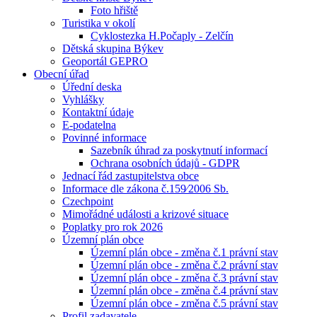
Foto hřiště
Turistika v okolí
Cyklostezka H.Počaply - Zelčín
Dětská skupina Býkev
Geoportál GEPRO
Obecní úřad
Úřední deska
Vyhlášky
Kontaktní údaje
E-podatelna
Povinné informace
Sazebník úhrad za poskytnutí informací
Ochrana osobních údajů - GDPR
Jednací řád zastupitelstva obce
Informace dle zákona č.159⁄2006 Sb.
Czechpoint
Mimořádné události a krizové situace
Poplatky pro rok 2026
Územní plán obce
Územní plán obce - změna č.1 právní stav
Územní plán obce - změna č.2 právní stav
Územní plán obce - změna č.3 právní stav
Územní plán obce - změna č.4 právní stav
Územní plán obce - změna č.5 právní stav
Profil zadavatele