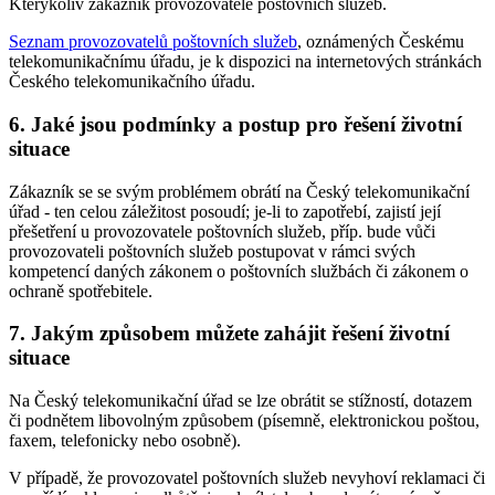
Kterýkoliv zákazník provozovatele poštovních služeb.
Seznam provozovatelů poštovních služeb
, oznámených Českému
telekomunikačnímu úřadu, je k dispozici na internetových stránkách
Českého telekomunikačního úřadu.
6. Jaké jsou podmínky a postup pro řešení životní
situace
Zákazník se se svým problémem obrátí na Český telekomunikační
úřad - ten celou záležitost posoudí; je-li to zapotřebí, zajistí její
přešetření u provozovatele poštovních služeb, příp. bude vůči
provozovateli poštovních služeb postupovat v rámci svých
kompetencí daných zákonem o poštovních službách či zákonem o
ochraně spotřebitele.
7. Jakým způsobem můžete zahájit řešení životní
situace
Na Český telekomunikační úřad se lze obrátit se stížností, dotazem
či podnětem libovolným způsobem (písemně, elektronickou poštou,
faxem, telefonicky nebo osobně).
V případě, že provozovatel poštovních služeb nevyhoví reklamaci či