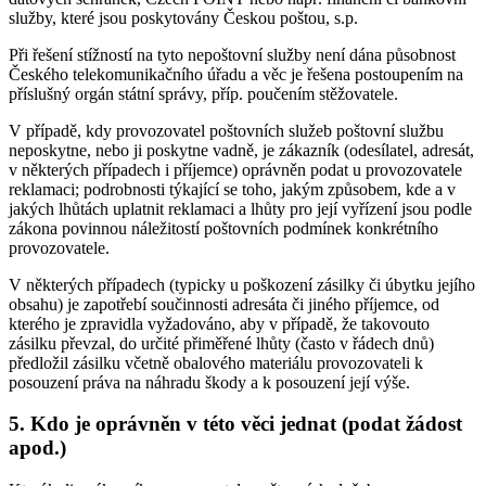
služby, které jsou poskytovány Českou poštou, s.p.
Při řešení stížností na tyto nepoštovní služby není dána působnost
Českého telekomunikačního úřadu a věc je řešena postoupením na
příslušný orgán státní správy, příp. poučením stěžovatele.
V případě, kdy provozovatel poštovních služeb poštovní službu
neposkytne, nebo ji poskytne vadně, je zákazník (odesílatel, adresát,
v některých případech i příjemce) oprávněn podat u provozovatele
reklamaci; podrobnosti týkající se toho, jakým způsobem, kde a v
jakých lhůtách uplatnit reklamaci a lhůty pro její vyřízení jsou podle
zákona povinnou náležitostí poštovních podmínek konkrétního
provozovatele.
V některých případech (typicky u poškození zásilky či úbytku jejího
obsahu) je zapotřebí součinnosti adresáta či jiného příjemce, od
kterého je zpravidla vyžadováno, aby v případě, že takovouto
zásilku převzal, do určité přiměřené lhůty (často v řádech dnů)
předložil zásilku včetně obalového materiálu provozovateli k
posouzení práva na náhradu škody a k posouzení její výše.
5. Kdo je oprávněn v této věci jednat (podat žádost
apod.)