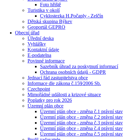
Foto hřiště
Turistika v okolí
Cyklostezka H.Počaply - Zelčín
Dětská skupina Býkev
Geoportál GEPRO
Obecní úřad
Úřední deska
Vyhlášky
Kontaktní údaje
E-podatelna
Povinné informace
Sazebník úhrad za poskytnutí informací
Ochrana osobních údajů - GDPR
Jednací řád zastupitelstva obce
Informace dle zákona č.159⁄2006 Sb.
Czechpoint
Mimořádné události a krizové situace
Poplatky pro rok 2026
Územní plán obce
Územní plán obce - změna č.1 právní stav
Územní plán obce - změna č.2 právní stav
Územní plán obce - změna č.3 právní stav
Územní plán obce - změna č.4 právní stav
Územní plán obce - změna č.5 právní stav
Profil zadavatele