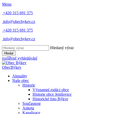
Menu
+420 315 691 375
info@obecbykev.cz
+420 315 691 375
info@obecbykev.cz
Hledaný výraz
Hledat
rozšířené vyhledávání
Obec
Býkev
Aktuality
Naše obec
Historie
Významní rodáci obce
Historie obce Jenišovice
Historické foto Býkve
Současnost
Anketa
Kanalizace