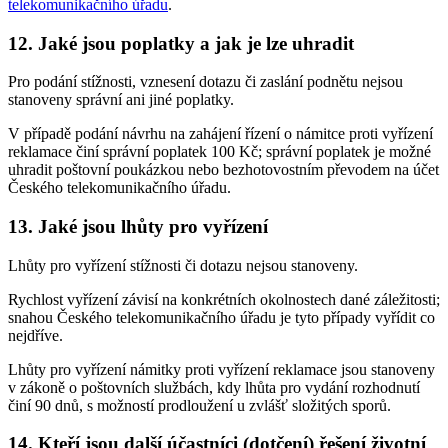
telekomunikačního úřadu
.
12. Jaké jsou poplatky a jak je lze uhradit
Pro podání stížnosti, vznesení dotazu či zaslání podnětu nejsou
stanoveny správní ani jiné poplatky.
V případě podání návrhu na zahájení řízení o námitce proti vyřízení
reklamace činí správní poplatek 100 Kč; správní poplatek je možné
uhradit poštovní poukázkou nebo bezhotovostním převodem na účet
Českého telekomunikačního úřadu.
13. Jaké jsou lhůty pro vyřízení
Lhůty pro vyřízení stížnosti či dotazu nejsou stanoveny.
Rychlost vyřízení závisí na konkrétních okolnostech dané záležitosti;
snahou Českého telekomunikačního úřadu je tyto případy vyřídit co
nejdříve.
Lhůty pro vyřízení námitky proti vyřízení reklamace jsou stanoveny
v zákoně o poštovních službách, kdy lhůta pro vydání rozhodnutí
činí 90 dnů, s možností prodloužení u zvlášť složitých sporů.
14. Kteří jsou další účastníci (dotčení) řešení životní