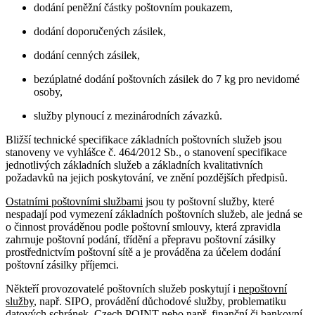
dodání peněžní částky poštovním poukazem,
dodání doporučených zásilek,
dodání cenných zásilek,
bezúplatné dodání poštovních zásilek do 7 kg pro nevidomé
osoby,
služby plynoucí z mezinárodních závazků.
Bližší technické specifikace základních poštovních služeb jsou
stanoveny ve vyhlášce č. 464/2012 Sb., o stanovení specifikace
jednotlivých základních služeb a základních kvalitativních
požadavků na jejich poskytování, ve znění pozdějších předpisů.
Ostatními poštovními službami
jsou ty poštovní služby, které
nespadají pod vymezení základních poštovních služeb, ale jedná se
o činnost prováděnou podle poštovní smlouvy, která zpravidla
zahrnuje poštovní podání, třídění a přepravu poštovní zásilky
prostřednictvím poštovní sítě a je prováděna za účelem dodání
poštovní zásilky příjemci.
Někteří provozovatelé poštovních služeb poskytují i
nepoštovní
služby
, např. SIPO, provádění důchodové služby, problematiku
datových schránek, Czech POINT nebo např. finanční či bankovní