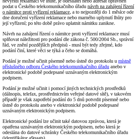
nevyřídí reklamaci ve lhůtě, je odesílatel nebo adresát oprávněn
podat u Českého telekomunikačního úřadu
návrh na zahájení řízení
o námitce proti vyřízení reklamace
, a to nejpozději do 1 měsíce ode
dne doručení vyřízení reklamace nebo marného uplynutí lhůty pro
její vyřízení; po této době právo uplatnit námitku zanikne.
Návrh na zahájení řízení o námitce proti vyřízení reklamace musí
splňovat náležitosti pro podání dle zákona č. 500/2004 Sb., správní
řád, ve znění pozdějších předpisů - musí být tedy zřejmé, kdo
podání činí, které věci se týká a čeho se domáhá.
Podání je možné učinit písemně nebo ústně do protokolu u
místně
příslušného odboru Českého telekomunikačního úřadu
anebo v
elektronické podobě podepsané uznávaným elektronickým
podpisem.
Podání je možné učinit i pomocí jiných technických prostředků
(dálnopis, telefax, prostřednictvím veřejné datové sítě), v takovém
případě je však zapotřebí podání do 5 dnů potvrdit písemně nebo
ústně do protokolu anebo v elektronické podobě podepsané
uznávaným elektronickým podpisem.
Elektronické podání lze učinit také datovou zprávou, která je
opatřena uznávaným elektronickým podpisem, nebo která je
odeslána do datové schránky Českého telekomunikačního úřadu
(identifikátor
a9qaats
).