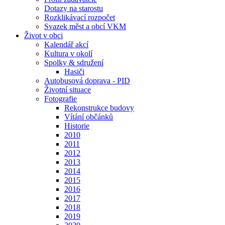
Dotazy na starostu
Rozklikávací rozpočet
Svazek měst a obcí VKM
Život v obci
Kalendář akcí
Kultura v okolí
Spolky & sdružení
Hasiči
Autobusová doprava - PID
Životní situace
Fotografie
Rekonstrukce budovy
Vítání občánků
Historie
2010
2011
2012
2013
2014
2015
2016
2017
2018
2019