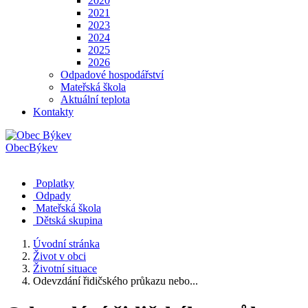
2020
2021
2023
2024
2025
2026
Odpadové hospodářství
Mateřská škola
Aktuální teplota
Kontakty
Obec
Býkev
Poplatky
Odpady
Mateřská škola
Dětská skupina
Úvodní stránka
Život v obci
Životní situace
Odevzdání řidičského průkazu nebo...