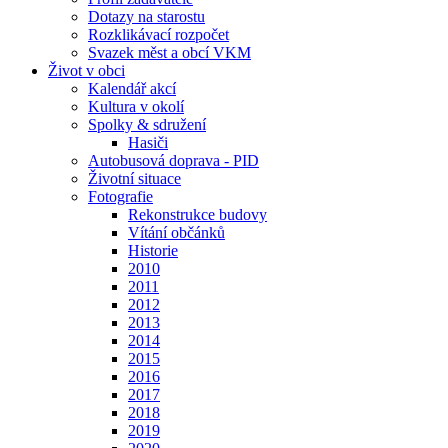
Dotazy na starostu
Rozklikávací rozpočet
Svazek měst a obcí VKM
Život v obci
Kalendář akcí
Kultura v okolí
Spolky & sdružení
Hasiči
Autobusová doprava - PID
Životní situace
Fotografie
Rekonstrukce budovy
Vítání občánků
Historie
2010
2011
2012
2013
2014
2015
2016
2017
2018
2019