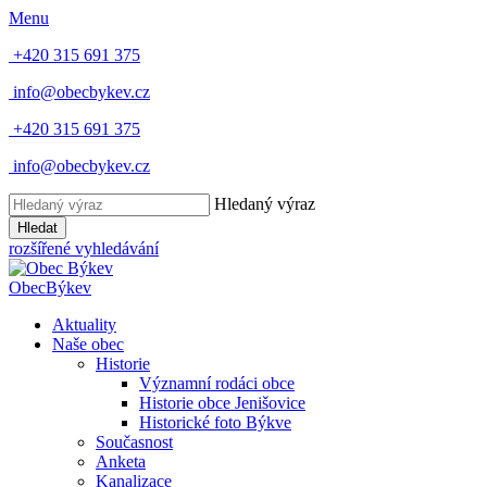
Menu
+420 315 691 375
info@obecbykev.cz
+420 315 691 375
info@obecbykev.cz
Hledaný výraz
Hledat
rozšířené vyhledávání
Obec
Býkev
Aktuality
Naše obec
Historie
Významní rodáci obce
Historie obce Jenišovice
Historické foto Býkve
Současnost
Anketa
Kanalizace