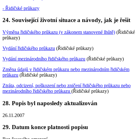
- Řidičské průkazy
24. Související životní situace a návody, jak je řešit
Výměna řidičského průkazu (v zákonem stanovené lhůtě)
(Řidičské
průkazy)
Vydání řidičského průkazu
(Řidičské průkazy)
Vydání mezinárodního řidičského průkazu
(Řidičské průkazy)
Změna údajů v řidičském průkazu nebo mezinárodním řidičském
průkazu
(Řidičské průkazy)
Ztráta, odcizení, poškození nebo zničení řidičského průkazu nebo
mezinárodního řidičského průkazu
(Řidičské průkazy)
28. Popis byl naposledy aktualizován
26.11.2007
29. Datum konce platnosti popisu