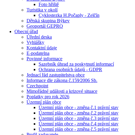
Foto hřiště
Turistika v okolí
Cyklostezka H.Počaply - Zelčín
Dětská skupina Býkev
Geoportál GEPRO
Obecní úřad
Úřední deska
Vyhlášky
Kontaktní údaje
E-podatelna
Povinné informace
Sazebník úhrad za poskytnutí informací
Ochrana osobních údajů - GDPR
Jednací řád zastupitelstva obce
Informace dle zákona č.159⁄2006 Sb.
Czechpoint
Mimořádné události a krizové situace
Poplatky pro rok 2026
Územní plán obce
Územní plán obce - změna č.1 právní stav
Územní plán obce - změna č.2 právní stav
Územní plán obce - změna č.3 právní stav
Územní plán obce - změna č.4 právní stav
Územní plán obce - změna č.5 právní stav
Profil zadavatele