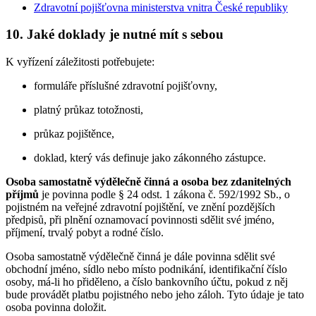
Zdravotní pojišťovna ministerstva vnitra České republiky
10. Jaké doklady je nutné mít s sebou
K vyřízení záležitosti potřebujete:
formuláře příslušné zdravotní pojišťovny,
platný průkaz totožnosti,
průkaz pojištěnce,
doklad, který vás definuje jako zákonného zástupce.
Osoba samostatně výdělečně činná a osoba bez zdanitelných
příjmů
je povinna podle § 24 odst. 1 zákona č. 592/1992 Sb., o
pojistném na veřejné zdravotní pojištění, ve znění pozdějších
předpisů, při plnění oznamovací povinnosti sdělit své jméno,
příjmení, trvalý pobyt a rodné číslo.
Osoba samostatně výdělečně činná je dále povinna sdělit své
obchodní jméno, sídlo nebo místo podnikání, identifikační číslo
osoby, má-li ho přiděleno, a číslo bankovního účtu, pokud z něj
bude provádět platbu pojistného nebo jeho záloh. Tyto údaje je tato
osoba povinna doložit.