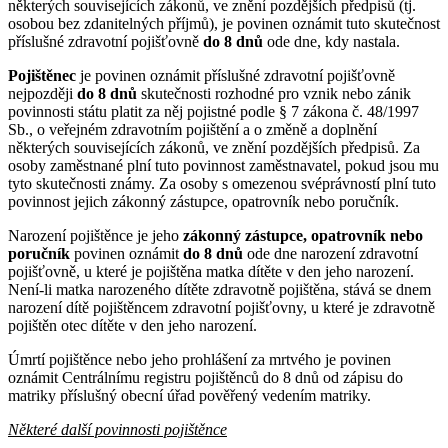
některých souvisejících zákonů, ve znění pozdějších předpisů (tj.
osobou bez zdanitelných příjmů), je povinen oznámit tuto skutečnost
příslušné zdravotní pojišťovně
do 8 dnů
ode dne, kdy nastala.
Pojištěnec
je povinen oznámit příslušné zdravotní pojišťovně
nejpozději
do 8 dnů
skutečnosti rozhodné pro vznik nebo zánik
povinnosti státu platit za něj pojistné podle § 7 zákona č. 48/1997
Sb., o veřejném zdravotním pojištění a o změně a doplnění
některých souvisejících zákonů, ve znění pozdějších předpisů. Za
osoby zaměstnané plní tuto povinnost zaměstnavatel, pokud jsou mu
tyto skutečnosti známy. Za osoby s omezenou svéprávností plní tuto
povinnost jejich zákonný zástupce, opatrovník nebo poručník.
Narození pojištěnce je jeho
zákonný zástupce, opatrovník nebo
poručník
povinen oznámit
do 8 dnů
ode dne narození zdravotní
pojišťovně, u které je pojištěna matka dítěte v den jeho narození.
Není-li matka narozeného dítěte zdravotně pojištěna, stává se dnem
narození dítě pojištěncem zdravotní pojišťovny, u které je zdravotně
pojištěn otec dítěte v den jeho narození.
Úmrtí pojištěnce nebo jeho prohlášení za mrtvého je povinen
oznámit Centrálnímu registru pojištěnců do 8 dnů od zápisu do
matriky příslušný obecní úřad pověřený vedením matriky.
Některé další povinnosti pojištěnce