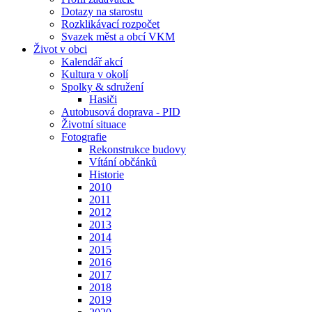
Dotazy na starostu
Rozklikávací rozpočet
Svazek měst a obcí VKM
Život v obci
Kalendář akcí
Kultura v okolí
Spolky & sdružení
Hasiči
Autobusová doprava - PID
Životní situace
Fotografie
Rekonstrukce budovy
Vítání občánků
Historie
2010
2011
2012
2013
2014
2015
2016
2017
2018
2019