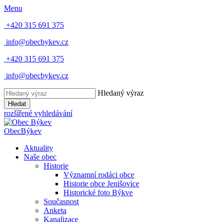
Menu
+420 315 691 375
info@obecbykev.cz
+420 315 691 375
info@obecbykev.cz
Hledaný výraz
Hledat
rozšířené vyhledávání
Obec
Býkev
Aktuality
Naše obec
Historie
Významní rodáci obce
Historie obce Jenišovice
Historické foto Býkve
Současnost
Anketa
Kanalizace