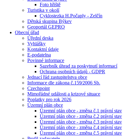
Foto hřiště
Turistika v okolí
Cyklostezka H.Počaply - Zelčín
Dětská skupina Býkev
Geoportál GEPRO
Obecní úřad
Úřední deska
Vyhlášky
Kontaktní údaje
E-podatelna
Povinné informace
Sazebník úhrad za poskytnutí informací
Ochrana osobních údajů - GDPR
Jednací řád zastupitelstva obce
Informace dle zákona č.159⁄2006 Sb.
Czechpoint
Mimořádné události a krizové situace
Poplatky pro rok 2026
Územní plán obce
Územní plán obce - změna č.1 právní stav
Územní plán obce - změna č.2 právní stav
Územní plán obce - změna č.3 právní stav
Územní plán obce - změna č.4 právní stav
Územní plán obce - změna č.5 právní stav
Profil zadavatele