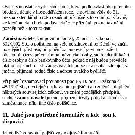
Osoba samostatně výdělečně činná, která podle zvláštního právního
předpisu účtuje v hospodářském roce, je povinna vždy do 31.
března kalendářního roku oznámit příslušné zdravotní pojišťovně,
ke kterému datu bude podávat daňové přiznání, pokud tak učiní
později než k tomuto datu.
Zaměstnavatelé
jsou povinni podle § 25 odst. 1 zákona č.
592/1992 Sb., o pojistném na veřejné zdravotní pojištění, ve znění
pozdějších předpisů, při plnění oznamovací povinnosti sdělit
obchodní název, právní formu právnické osoby, sídlo, identifikační
číslo osoby a číslo bankovního účtu, pokud z něj budou provádět
platbu pojistného; je-li zaměstnavatelem fyzická osoba, sděluje též
jméno, příjmení, rodné číslo a adresu trvalého bydliště.
Při plnění oznamovací povinnosti podle § 10 odst. 1 zákona č.
48/1997 Sb., o veřejném zdravotním pojištění a o změně a doplnění
některých souvisejících zákonů, ve znění pozdějších předpisů,
sděluje
zaměstnavatel
jméno, příjmení, trvalý pobyt a rodné číslo
zaměstnance, příp. jiné číslo pojištěnce.
11. Jaké jsou potřebné formuláře a kde jsou k
dispozici
Jednotlivé zdravotní pojišťovny mají své formuláře.