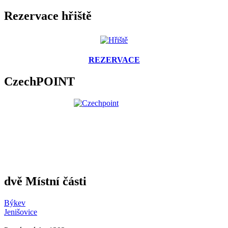
Rezervace hřiště
REZERVACE
CzechPOINT
dvě Místní části
Býkev
Jenišovice