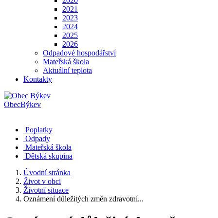
2020
2021
2023
2024
2025
2026
Odpadové hospodářství
Mateřská škola
Aktuální teplota
Kontakty
Obec
Býkev
Poplatky
Odpady
Mateřská škola
Dětská skupina
Úvodní stránka
Život v obci
Životní situace
Oznámení důležitých změn zdravotní...