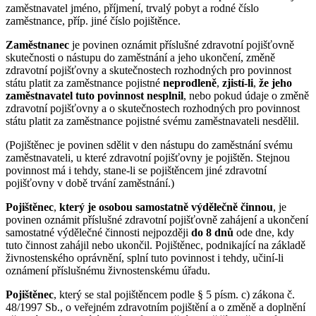
zaměstnavatel jméno, příjmení, trvalý pobyt a rodné číslo
zaměstnance, příp. jiné číslo pojištěnce.
Zaměstnanec
je povinen oznámit příslušné zdravotní pojišťovně
skutečnosti o nástupu do zaměstnání a jeho ukončení, změně
zdravotní pojišťovny a skutečnostech rozhodných pro povinnost
státu platit za zaměstnance pojistné
neprodleně
,
zjistí-li
,
že jeho
zaměstnavatel tuto povinnost nesplnil
, nebo pokud údaje o změně
zdravotní pojišťovny a o skutečnostech rozhodných pro povinnost
státu platit za zaměstnance pojistné svému zaměstnavateli nesdělil.
(Pojištěnec je povinen sdělit v den nástupu do zaměstnání svému
zaměstnavateli, u které zdravotní pojišťovny je pojištěn. Stejnou
povinnost má i tehdy, stane-li se pojištěncem jiné zdravotní
pojišťovny v době trvání zaměstnání.)
Pojištěnec
,
který je osobou samostatně výdělečně činnou
, je
povinen oznámit příslušné zdravotní pojišťovně zahájení a ukončení
samostatné výdělečné činnosti nejpozději
do 8 dnů
ode dne, kdy
tuto činnost zahájil nebo ukončil. Pojištěnec, podnikající na základě
živnostenského oprávnění, splní tuto povinnost i tehdy, učiní-li
oznámení příslušnému živnostenskému úřadu.
Pojištěnec
, který se stal pojištěncem podle § 5 písm. c) zákona č.
48/1997 Sb., o veřejném zdravotním pojištění a o změně a doplnění