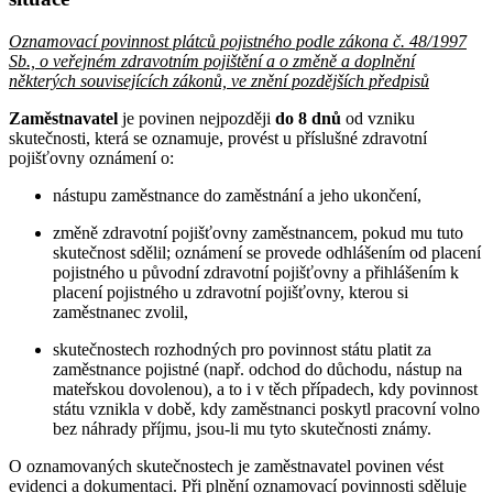
Oznamovací povinnost plátců pojistného podle zákona č. 48/1997
Sb., o veřejném zdravotním pojištění a o změně a doplnění
některých souvisejících zákonů, ve znění pozdějších předpisů
Zaměstnavatel
je povinen nejpozději
do 8 dnů
od vzniku
skutečnosti, která se oznamuje, provést u příslušné zdravotní
pojišťovny oznámení o:
nástupu zaměstnance do zaměstnání a jeho ukončení,
změně zdravotní pojišťovny zaměstnancem, pokud mu tuto
skutečnost sdělil; oznámení se provede odhlášením od placení
pojistného u původní zdravotní pojišťovny a přihlášením k
placení pojistného u zdravotní pojišťovny, kterou si
zaměstnanec zvolil,
skutečnostech rozhodných pro povinnost státu platit za
zaměstnance pojistné (např. odchod do důchodu, nástup na
mateřskou dovolenou), a to i v těch případech, kdy povinnost
státu vznikla v době, kdy zaměstnanci poskytl pracovní volno
bez náhrady příjmu, jsou-li mu tyto skutečnosti známy.
O oznamovaných skutečnostech je zaměstnavatel povinen vést
evidenci a dokumentaci. Při plnění oznamovací povinnosti sděluje