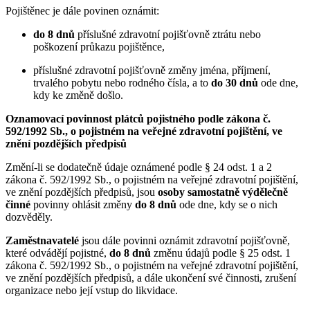
Pojištěnec je dále povinen oznámit:
do 8 dnů
příslušné zdravotní pojišťovně ztrátu nebo
poškození průkazu pojištěnce,
příslušné zdravotní pojišťovně změny jména, příjmení,
trvalého pobytu nebo rodného čísla, a to
do 30 dnů
ode dne,
kdy ke změně došlo.
Oznamovací povinnost plátců pojistného podle zákona č.
592/1992 Sb., o pojistném na veřejné zdravotní pojištění, ve
znění pozdějších předpisů
Změní-li se dodatečně údaje oznámené podle § 24 odst. 1 a 2
zákona č. 592/1992 Sb., o pojistném na veřejné zdravotní pojištění,
ve znění pozdějších předpisů, jsou
osoby samostatně výdělečně
činné
povinny ohlásit změny
do 8 dnů
ode dne, kdy se o nich
dozvěděly.
Zaměstnavatelé
jsou dále povinni oznámit zdravotní pojišťovně,
které odvádějí pojistné,
do 8 dnů
změnu údajů podle § 25 odst. 1
zákona č. 592/1992 Sb., o pojistném na veřejné zdravotní pojištění,
ve znění pozdějších předpisů, a dále ukončení své činnosti, zrušení
organizace nebo její vstup do likvidace.