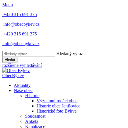
Menu
+420 315 691 375
info@obecbykev.cz
+420 315 691 375
info@obecbykev.cz
Hledaný výraz
Hledat
rozšířené vyhledávání
Obec
Býkev
Aktuality
Naše obec
Historie
Významní rodáci obce
Historie obce Jenišovice
Historické foto Býkve
Současnost
Anketa
Kanalizace