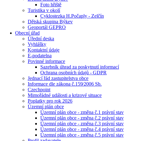
Foto hřiště
Turistika v okolí
Cyklostezka H.Počaply - Zelčín
Dětská skupina Býkev
Geoportál GEPRO
Obecní úřad
Úřední deska
Vyhlášky
Kontaktní údaje
E-podatelna
Povinné informace
Sazebník úhrad za poskytnutí informací
Ochrana osobních údajů - GDPR
Jednací řád zastupitelstva obce
Informace dle zákona č.159⁄2006 Sb.
Czechpoint
Mimořádné události a krizové situace
Poplatky pro rok 2026
Územní plán obce
Územní plán obce - změna č.1 právní stav
Územní plán obce - změna č.2 právní stav
Územní plán obce - změna č.3 právní stav
Územní plán obce - změna č.4 právní stav
Územní plán obce - změna č.5 právní stav
Profil zadavatele