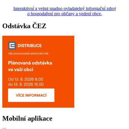
Interaktivní a velmi snadno ovladatelný informační zdroj
o hospodaření pro občany a vedení obce.
Odstávka ČEZ
Mobilní aplikace