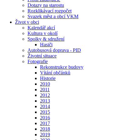
Dotazy na starostu
Rozklikávací rozpočet
Svazek měst a obcí VKM
Život v obci
Kalendář akcí
Kultura v okolí
Spolky & sdružení
Hasiči
Autobusová doprava - PID
Životní situace
Fotografie
Rekonstrukce budovy
Vítání občánků
Historie
2010
2011
2012
2013
2014
2015
2016
2017
2018
2019