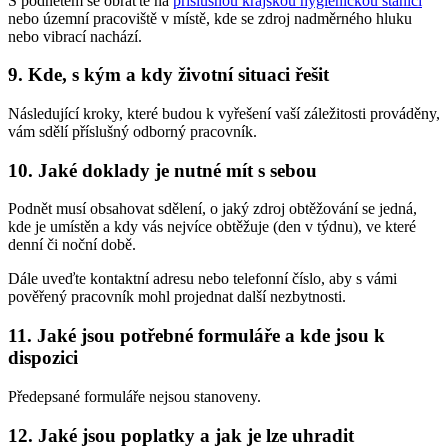
S podnětem se obraťte na
příslušnou krajskou hygienickou stanici
nebo územní pracoviště v místě, kde se zdroj nadměrného hluku
nebo vibrací nachází.
9. Kde, s kým a kdy životní situaci řešit
Následující kroky, které budou k vyřešení vaší záležitosti prováděny,
vám sdělí příslušný odborný pracovník.
10. Jaké doklady je nutné mít s sebou
Podnět musí obsahovat sdělení, o jaký zdroj obtěžování se jedná,
kde je umístěn a kdy vás nejvíce obtěžuje (den v týdnu), ve které
denní či noční době.
Dále uveďte kontaktní adresu nebo telefonní číslo, aby s vámi
pověřený pracovník mohl projednat další nezbytnosti.
11. Jaké jsou potřebné formuláře a kde jsou k
dispozici
Předepsané formuláře nejsou stanoveny.
12. Jaké jsou poplatky a jak je lze uhradit