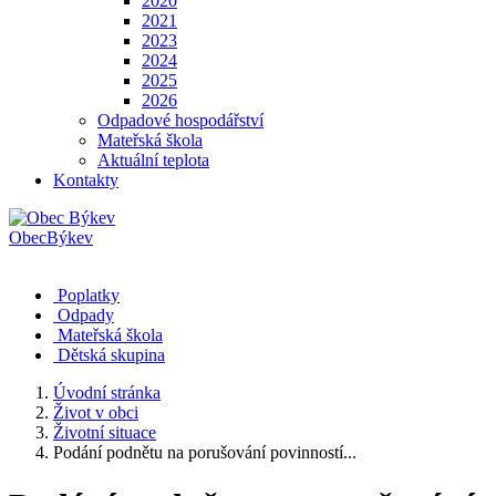
2020
2021
2023
2024
2025
2026
Odpadové hospodářství
Mateřská škola
Aktuální teplota
Kontakty
Obec
Býkev
Poplatky
Odpady
Mateřská škola
Dětská skupina
Úvodní stránka
Život v obci
Životní situace
Podání podnětu na porušování povinností...