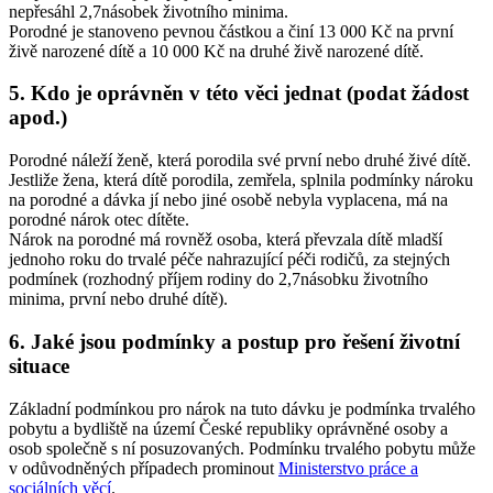
nepřesáhl 2,7násobek životního minima.
Porodné je stanoveno pevnou částkou a činí 13 000 Kč na první
živě narozené dítě a 10 000 Kč na druhé živě narozené dítě.
5. Kdo je oprávněn v této věci jednat (podat žádost
apod.)
Porodné náleží ženě, která porodila své první nebo druhé živé dítě.
Jestliže žena, která dítě porodila, zemřela, splnila podmínky nároku
na porodné a dávka jí nebo jiné osobě nebyla vyplacena, má na
porodné nárok otec dítěte.
Nárok na porodné má rovněž osoba, která převzala dítě mladší
jednoho roku do trvalé péče nahrazující péči rodičů, za stejných
podmínek (rozhodný příjem rodiny do 2,7násobku životního
minima, první nebo druhé dítě).
6. Jaké jsou podmínky a postup pro řešení životní
situace
Základní podmínkou pro nárok na tuto dávku je podmínka trvalého
pobytu a bydliště na území České republiky oprávněné osoby a
osob společně s ní posuzovaných. Podmínku trvalého pobytu může
v odůvodněných případech prominout
Ministerstvo práce a
sociálních věcí
.