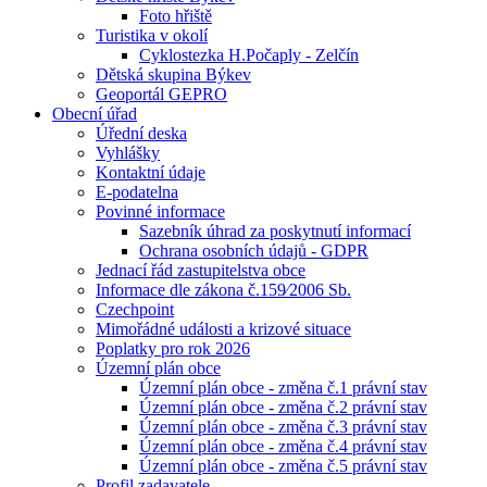
Foto hřiště
Turistika v okolí
Cyklostezka H.Počaply - Zelčín
Dětská skupina Býkev
Geoportál GEPRO
Obecní úřad
Úřední deska
Vyhlášky
Kontaktní údaje
E-podatelna
Povinné informace
Sazebník úhrad za poskytnutí informací
Ochrana osobních údajů - GDPR
Jednací řád zastupitelstva obce
Informace dle zákona č.159⁄2006 Sb.
Czechpoint
Mimořádné události a krizové situace
Poplatky pro rok 2026
Územní plán obce
Územní plán obce - změna č.1 právní stav
Územní plán obce - změna č.2 právní stav
Územní plán obce - změna č.3 právní stav
Územní plán obce - změna č.4 právní stav
Územní plán obce - změna č.5 právní stav
Profil zadavatele