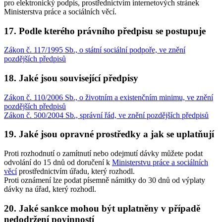
pro elektronický podpis, prostřednictvím internetových stránek
Ministerstva práce a sociálních věcí.
17. Podle kterého právního předpisu se postupuje
Zákon č. 117/1995 Sb., o státní sociální podpoře, ve znění
pozdějších předpisů
18. Jaké jsou související předpisy
Zákon č. 110/2006 Sb., o životním a existenčním minimu, ve znění
pozdějších předpisů
Zákon č. 500/2004 Sb., správní řád, ve znění pozdějších předpisů
19. Jaké jsou opravné prostředky a jak se uplatňují
Proti rozhodnutí o zamítnutí nebo odejmutí dávky můžete podat
odvolání do 15 dnů od doručení k
Ministerstvu práce a sociálních
věcí
prostřednictvím úřadu, který rozhodl.
Proti oznámení lze podat písemně námitky do 30 dnů od výplaty
dávky na úřad, který rozhodl.
20. Jaké sankce mohou být uplatněny v případě
nedodržení povinností