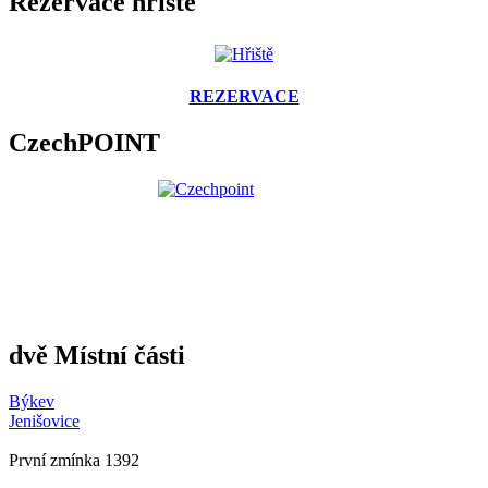
Rezervace hřiště
REZERVACE
CzechPOINT
dvě Místní části
Býkev
Jenišovice
První zmínka 1392