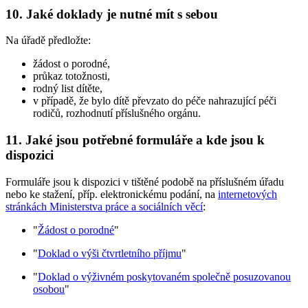
10. Jaké doklady je nutné mít s sebou
Na úřadě předložte:
žádost o porodné,
průkaz totožnosti,
rodný list dítěte,
v případě, že bylo dítě převzato do péče nahrazující péči
rodičů, rozhodnutí příslušného orgánu.
11. Jaké jsou potřebné formuláře a kde jsou k
dispozici
Formuláře jsou k dispozici v tištěné podobě na příslušném úřadu
nebo ke stažení, příp. elektronickému podání, na
internetových
stránkách Ministerstva práce a sociálních věcí
:
"
Žádost o porodné
"
"
Doklad o výši čtvrtletního příjmu
"
"
Doklad o výživném poskytovaném společně posuzovanou
osobou
"