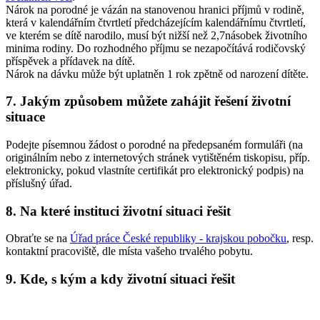
Nárok na porodné je vázán na stanovenou hranici příjmů v rodině,
která v kalendářním čtvrtletí předcházejícím kalendářnímu čtvrtletí,
ve kterém se dítě narodilo, musí být nižší než 2,7násobek životního
minima rodiny. Do rozhodného příjmu se nezapočítává rodičovský
příspěvek a přídavek na dítě.
Nárok na dávku může být uplatněn 1 rok zpětně od narození dítěte.
7. Jakým způsobem můžete zahájit řešení životní
situace
Podejte písemnou žádost o porodné na předepsaném formuláři (na
originálním nebo z internetových stránek vytištěném tiskopisu, příp.
elektronicky, pokud vlastníte certifikát pro elektronický podpis) na
příslušný úřad.
8. Na které instituci životní situaci řešit
Obraťte se na
Úřad práce České republiky - krajskou pobočku
, resp.
kontaktní pracoviště, dle místa vašeho trvalého pobytu.
9. Kde, s kým a kdy životní situaci řešit