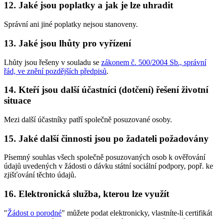
12. Jaké jsou poplatky a jak je lze uhradit
Správní ani jiné poplatky nejsou stanoveny.
13. Jaké jsou lhůty pro vyřízení
Lhůty jsou řešeny v souladu se
zákonem č. 500/2004 Sb., správní
řád, ve znění pozdějších předpisů
.
14. Kteří jsou další účastníci (dotčení) řešení životní
situace
Mezi další účastníky patří společně posuzované osoby.
15. Jaké další činnosti jsou po žadateli požadovány
Písemný souhlas všech společně posuzovaných osob k ověřování
údajů uvedených v žádosti o dávku státní sociální podpory, popř. ke
zjišťování těchto údajů.
16. Elektronická služba, kterou lze využít
"
Žádost o porodné
" můžete podat elektronicky, vlastníte-li certifikát