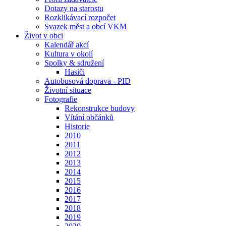
Dotazy na starostu
Rozklikávací rozpočet
Svazek měst a obcí VKM
Život v obci
Kalendář akcí
Kultura v okolí
Spolky & sdružení
Hasiči
Autobusová doprava - PID
Životní situace
Fotografie
Rekonstrukce budovy
Vítání občánků
Historie
2010
2011
2012
2013
2014
2015
2016
2017
2018
2019