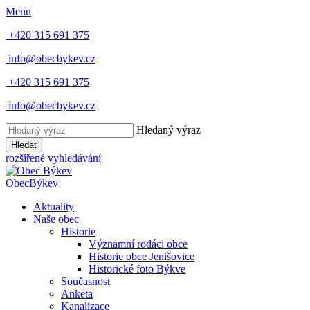
Menu
+420 315 691 375
info@obecbykev.cz
+420 315 691 375
info@obecbykev.cz
Hledaný výraz
Hledat
rozšířené vyhledávání
Obec
Býkev
Aktuality
Naše obec
Historie
Významní rodáci obce
Historie obce Jenišovice
Historické foto Býkve
Současnost
Anketa
Kanalizace