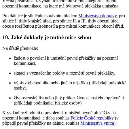
Věcná příslušnost k vydání rozhodnutí se řídí kategorií a třídou
pozemní komunikace, na které má být pevná překážka umístěna.
Pro dálnice je silničním správním úřadem
Ministerstvo dopravy
, pro
silnice I. třídy krajský úřad, pro silnice II. a III. třídy obecní úřad
obce s rozšířenou působností a pro místní komunikace obecní úřad.
10. Jaké doklady je nutné mít s sebou
Na úřadě předložte:
žádost o povolení k umístění pevné překážky na pozemní
komunikaci,
situaci s vyznačením polohy a rozměrů pevné překážky,
výpis z obchodního nebo jiného rejstříku (přikládají právnické
osoby),
živnostenský list nebo jiný průkaz živnostenského oprávnění
(přikládají podnikající fyzické osoby).
K vydání rozhodnutí o povolení k umístění pevné překážky na
pozemní komunikaci je třeba souhlas
Policie České republiky
(v
případě pevné překážky na dálnici souhlas
Ministerstva vnitra
).