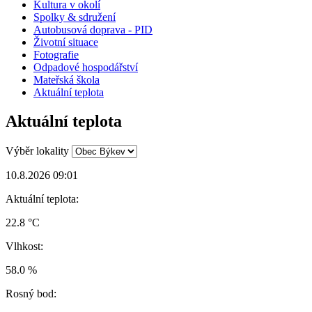
Kultura v okolí
Spolky & sdružení
Autobusová doprava - PID
Životní situace
Fotografie
Odpadové hospodářství
Mateřská škola
Aktuální teplota
Aktuální teplota
Výběr lokality
10.8.2026 09:01
Aktuální teplota:
22.8 °C
Vlhkost:
58.0 %
Rosný bod: