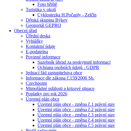
Foto hřiště
Turistika v okolí
Cyklostezka H.Počaply - Zelčín
Dětská skupina Býkev
Geoportál GEPRO
Obecní úřad
Úřední deska
Vyhlášky
Kontaktní údaje
E-podatelna
Povinné informace
Sazebník úhrad za poskytnutí informací
Ochrana osobních údajů - GDPR
Jednací řád zastupitelstva obce
Informace dle zákona č.159⁄2006 Sb.
Czechpoint
Mimořádné události a krizové situace
Poplatky pro rok 2026
Územní plán obce
Územní plán obce - změna č.1 právní stav
Územní plán obce - změna č.2 právní stav
Územní plán obce - změna č.3 právní stav
Územní plán obce - změna č.4 právní stav
Územní plán obce - změna č.5 právní stav
Profil zadavatele