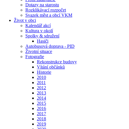
Dotazy na starostu
Rozklikávací rozpočet
Svazek měst a obcí VKM
Život v obci
Kalendář akcí
Kultura v okolí
Spolky & sdružení
Hasiči
Autobusová doprava - PID
Životní situace
Fotografie
Rekonstrukce budovy
Vítání občánků
Historie
2010
2011
2012
2013
2014
2015
2016
2017
2018
2019