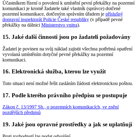
Účastníkem řízení o povolení k umístění pevní překážky na pozemní
komunikaci je kromě žadatele také vlastník (správce) dotčené
pozemní komunikace, dotčeným správním úřadem je
příslušný
dopravní inspektorát Policie České republiky
(v případě pevné
překážky na dálnici
Ministerstvo vnitra
).
15. Jaké další činnosti jsou po žadateli požadovány
Žadatel je povinen na svůj náklad zajistit všechna potřebná opatření
vyvolaná umístěním dotyčné pevné překážky na pozemní
komunikaci.
16. Elektronická služba, kterou lze využít
Tuto situaci není možné řešit zasláním žádosti elektronickou poštou.
17. Podle kterého právního předpisu se postupuje
Zákon č. 13/1997 Sb., o pozemních komunikacích, ve znění
pozdějších předpisů
19. Jaké jsou opravné prostředky a jak se uplatňují
Proti rozhodnutí lze podat odvolání.