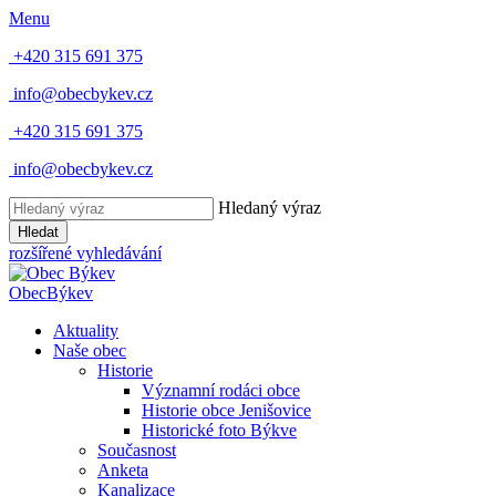
Menu
+420 315 691 375
info@obecbykev.cz
+420 315 691 375
info@obecbykev.cz
Hledaný výraz
Hledat
rozšířené vyhledávání
Obec
Býkev
Aktuality
Naše obec
Historie
Významní rodáci obce
Historie obce Jenišovice
Historické foto Býkve
Současnost
Anketa
Kanalizace