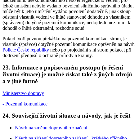
nadzemního telekomunikačního nebo energetického vedení, pro
jehož umístění nebylo vydáno povolení silničního správního úřadu,
může být k jeho umístění vydáno povolení dodatečně, jinak sloup
odstraní vlastník vedení ve lhůtě stanovené dohodou s vlastníkem
(správcem) dotyčné pozemní komunikace; nedojde-li mezi nimi k
dohodě o lhůtě odstranění, rozhodne soud.
Pokud tvoří pevnou překážku na pozemní komunikaci strom, je
vlastník (správce) dotyčné pozemní komunikace oprávněn na návrh
Policie České republiky
nebo po projednání s ní strom pokácet při
dodržení předpisů o ochraně přírody a krajiny.
23. Informace o popisovaném postupu (o řešení
životní situace) je možné získat také z jiných zdrojů
a v jiné formě
Ministerstvo dopravy
- Pozemní komunikace
24. Související životní situace a návody, jak je řešit
Návrh na změnu dopravního značení
Návrh na zřízení dopravního zařízení - krátkého příčného