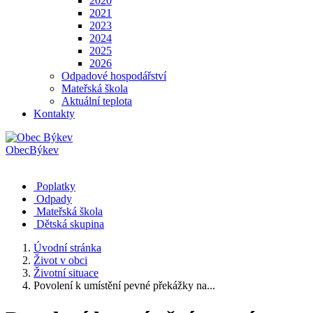
2020
2021
2023
2024
2025
2026
Odpadové hospodářství
Mateřská škola
Aktuální teplota
Kontakty
Obec
Býkev
Poplatky
Odpady
Mateřská škola
Dětská skupina
Úvodní stránka
Život v obci
Životní situace
Povolení k umístění pevné překážky na...