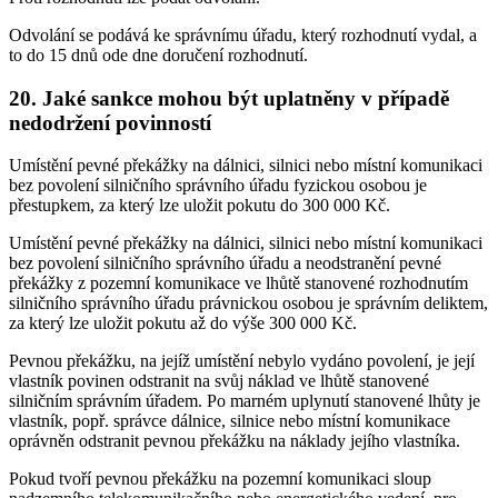
Odvolání se podává ke správnímu úřadu, který rozhodnutí vydal, a
to do 15 dnů ode dne doručení rozhodnutí.
20. Jaké sankce mohou být uplatněny v případě
nedodržení povinností
Umístění pevné překážky na dálnici, silnici nebo místní komunikaci
bez povolení silničního správního úřadu fyzickou osobou je
přestupkem, za který lze uložit pokutu do 300 000 Kč.
Umístění pevné překážky na dálnici, silnici nebo místní komunikaci
bez povolení silničního správního úřadu a neodstranění pevné
překážky z pozemní komunikace ve lhůtě stanovené rozhodnutím
silničního správního úřadu právnickou osobou je správním deliktem,
za který lze uložit pokutu až do výše 300 000 Kč.
Pevnou překážku, na jejíž umístění nebylo vydáno povolení, je její
vlastník povinen odstranit na svůj náklad ve lhůtě stanovené
silničním správním úřadem. Po marném uplynutí stanovené lhůty je
vlastník, popř. správce dálnice, silnice nebo místní komunikace
oprávněn odstranit pevnou překážku na náklady jejího vlastníka.
Pokud tvoří pevnou překážku na pozemní komunikaci sloup