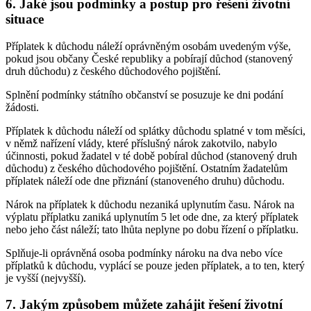
6. Jaké jsou podmínky a postup pro řešení životní
situace
Příplatek k důchodu náleží oprávněným osobám uvedeným výše,
pokud jsou občany České republiky a pobírají důchod (stanovený
druh důchodu) z českého důchodového pojištění.
Splnění podmínky státního občanství se posuzuje ke dni podání
žádosti.
Příplatek k důchodu náleží od splátky důchodu splatné v tom měsíci,
v němž nařízení vlády, které příslušný nárok zakotvilo, nabylo
účinnosti, pokud žadatel v té době pobíral důchod (stanovený druh
důchodu) z českého důchodového pojištění. Ostatním žadatelům
příplatek náleží ode dne přiznání (stanoveného druhu) důchodu.
Nárok na příplatek k důchodu nezaniká uplynutím času. Nárok na
výplatu příplatku zaniká uplynutím 5 let ode dne, za který příplatek
nebo jeho část náleží; tato lhůta neplyne po dobu řízení o příplatku.
Splňuje-li oprávněná osoba podmínky nároku na dva nebo více
příplatků k důchodu, vyplácí se pouze jeden příplatek, a to ten, který
je vyšší (nejvyšší).
7. Jakým způsobem můžete zahájit řešení životní