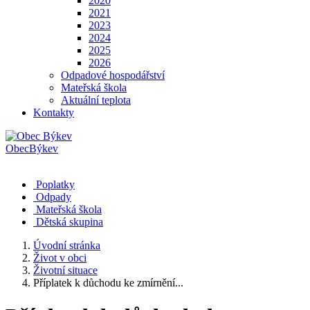
2020
2021
2023
2024
2025
2026
Odpadové hospodářství
Mateřská škola
Aktuální teplota
Kontakty
Obec
Býkev
Poplatky
Odpady
Mateřská škola
Dětská skupina
Úvodní stránka
Život v obci
Životní situace
Příplatek k důchodu ke zmírnění...