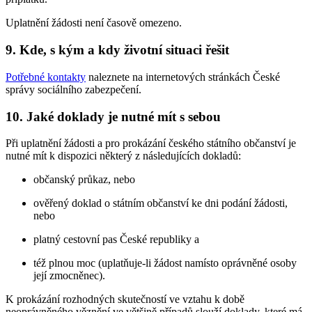
Uplatnění žádosti není časově omezeno.
9. Kde, s kým a kdy životní situaci řešit
Potřebné kontakty
naleznete na internetových stránkách České
správy sociálního zabezpečení.
10. Jaké doklady je nutné mít s sebou
Při uplatnění žádosti a pro prokázání českého státního občanství je
nutné mít k dispozici některý z následujících dokladů:
občanský průkaz, nebo
ověřený doklad o státním občanství ke dni podání žádosti,
nebo
platný cestovní pas České republiky a
též plnou moc (uplatňuje-li žádost namísto oprávněné osoby
její zmocněnec).
K prokázání rozhodných skutečností ve vztahu k době
neoprávněného věznění ve většině případů slouží doklady, které má