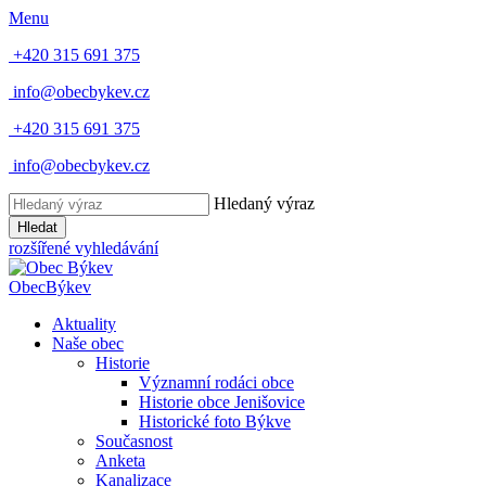
Menu
+420 315 691 375
info@obecbykev.cz
+420 315 691 375
info@obecbykev.cz
Hledaný výraz
Hledat
rozšířené vyhledávání
Obec
Býkev
Aktuality
Naše obec
Historie
Významní rodáci obce
Historie obce Jenišovice
Historické foto Býkve
Současnost
Anketa
Kanalizace