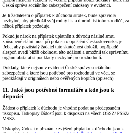
Česká správa sociálního zabezpečení založeny v evidenci.
Je-li žadatelem o příplatek k důchodu sirotek, bude zpravidla
nezbytné, aby předložil svůj rodný list a úmrtní list toho z rodičů, za
něhož příplatek požaduje.
Pokud je nárok na příplatek uplatněn z důvodu násilné smrti
způsobené státní mocí při pokusu o opuštění Československa, je
třeba, aby pozůstalý žadatel tuto skutečnost doložil, popřípadě
alespoň uvedl bližší okolnosti této události a umožnil tak správnímu
orgánu obstarat si podklady nezbytné pro rozhodnutí.
Doklady, které nejsou v evidenci České správy sociálního
zabezpečení a které jsou potřebné pro rozhodnutí ve věci, se
předkládají v originálech nebo ověřených kopiích (opisech).
11. Jaké jsou potřebné formuláře a kde jsou k
dispozici
Žádost o příplatek k důchodu je vhodné podat na předepsaném
tiskopisu. Tiskopisy žádostí jsou k dispozici na všech OSSZ/ PSSZ/
MSSZ.
Tiskopisy žádostí o přiznání / zvýšení příplatku k důchodu jsou k