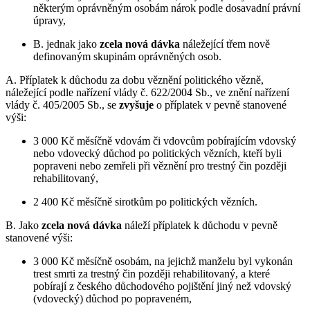
některým oprávněným osobám nárok podle dosavadní právní
úpravy,
B. jednak jako
zcela nová dávka
náležející třem nově
definovaným skupinám oprávněných osob.
A. Příplatek k důchodu za dobu věznění politického vězně,
náležející podle nařízení vlády č. 622/2004 Sb., ve znění nařízení
vlády č. 405/2005 Sb., se
zvyšuje
o příplatek v pevně stanovené
výši:
3 000 Kč měsíčně vdovám či vdovcům pobírajícím vdovský
nebo vdovecký důchod po politických vězních, kteří byli
popraveni nebo zemřeli při věznění pro trestný čin později
rehabilitovaný,
2 400 Kč měsíčně sirotkům po politických vězních.
B. Jako
zcela nová dávka
náleží příplatek k důchodu v pevně
stanovené výši:
3 000 Kč měsíčně osobám, na jejichž manželu byl vykonán
trest smrti za trestný čin později rehabilitovaný, a které
pobírají z českého důchodového pojištění jiný než vdovský
(vdovecký) důchod po popraveném,