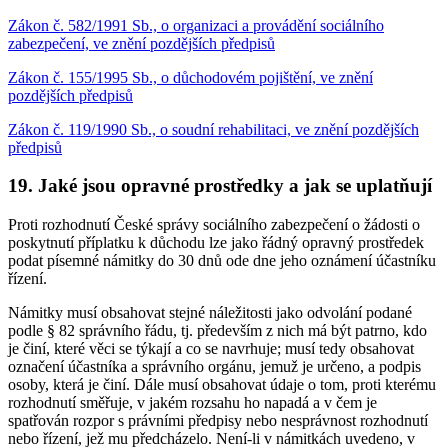
Zákon č. 582/1991 Sb., o organizaci a provádění sociálního
zabezpečení, ve znění pozdějších předpisů
Zákon č. 155/1995 Sb., o důchodovém pojištění, ve znění
pozdějších předpisů
Zákon č. 119/1990 Sb., o soudní rehabilitaci, ve znění pozdějších
předpisů
19. Jaké jsou opravné prostředky a jak se uplatňují
Proti rozhodnutí České správy sociálního zabezpečení o žádosti o
poskytnutí příplatku k důchodu lze jako řádný opravný prostředek
podat písemné námitky do 30 dnů ode dne jeho oznámení účastníku
řízení.
Námitky musí obsahovat stejné náležitosti jako odvolání podané
podle § 82 správního řádu, tj. především z nich má být patrno, kdo
je činí, které věci se týkají a co se navrhuje; musí tedy obsahovat
označení účastníka a správního orgánu, jemuž je určeno, a podpis
osoby, která je činí. Dále musí obsahovat údaje o tom, proti kterému
rozhodnutí směřuje, v jakém rozsahu ho napadá a v čem je
spatřován rozpor s právními předpisy nebo nesprávnost rozhodnutí
nebo řízení, jež mu předcházelo. Není-li v námitkách uvedeno, v