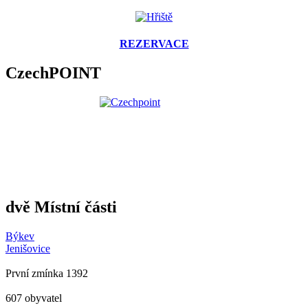
REZERVACE
CzechPOINT
dvě Místní části
Býkev
Jenišovice
První zmínka 1392
607 obyvatel