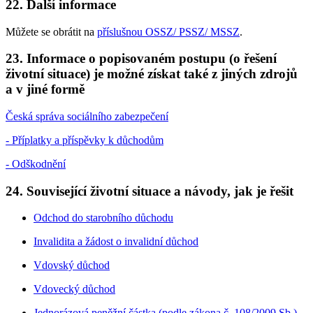
22. Další informace
Můžete se obrátit na
příslušnou OSSZ/ PSSZ/ MSSZ
.
23. Informace o popisovaném postupu (o řešení
životní situace) je možné získat také z jiných zdrojů
a v jiné formě
Česká správa sociálního zabezpečení
- Příplatky a příspěvky k důchodům
- Odškodnění
24. Související životní situace a návody, jak je řešit
Odchod do starobního důchodu
Invalidita a žádost o invalidní důchod
Vdovský důchod
Vdovecký důchod
Jednorázová peněžní částka (podle zákona č. 108/2009 Sb.)