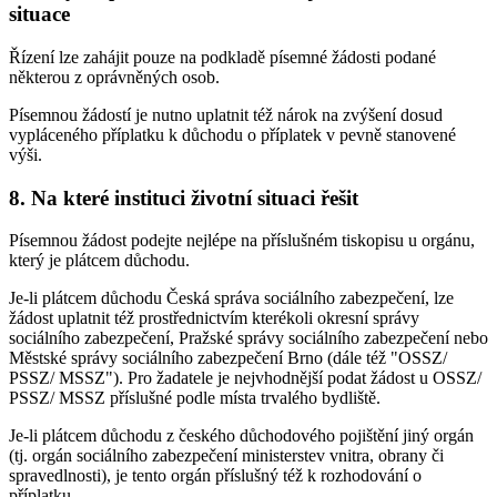
situace
Řízení lze zahájit pouze na podkladě písemné žádosti podané
některou z oprávněných osob.
Písemnou žádostí je nutno uplatnit též nárok na zvýšení dosud
vypláceného příplatku k důchodu o příplatek v pevně stanovené
výši.
8. Na které instituci životní situaci řešit
Písemnou žádost podejte nejlépe na příslušném tiskopisu u orgánu,
který je plátcem důchodu.
Je-li plátcem důchodu Česká správa sociálního zabezpečení, lze
žádost uplatnit též prostřednictvím kterékoli okresní správy
sociálního zabezpečení, Pražské správy sociálního zabezpečení nebo
Městské správy sociálního zabezpečení Brno (dále též "OSSZ/
PSSZ/ MSSZ"). Pro žadatele je nejvhodnější podat žádost u OSSZ/
PSSZ/ MSSZ příslušné podle místa trvalého bydliště.
Je-li plátcem důchodu z českého důchodového pojištění jiný orgán
(tj. orgán sociálního zabezpečení ministerstev vnitra, obrany či
spravedlnosti), je tento orgán příslušný též k rozhodování o
příplatku.