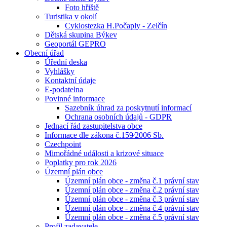
Foto hřiště
Turistika v okolí
Cyklostezka H.Počaply - Zelčín
Dětská skupina Býkev
Geoportál GEPRO
Obecní úřad
Úřední deska
Vyhlášky
Kontaktní údaje
E-podatelna
Povinné informace
Sazebník úhrad za poskytnutí informací
Ochrana osobních údajů - GDPR
Jednací řád zastupitelstva obce
Informace dle zákona č.159⁄2006 Sb.
Czechpoint
Mimořádné události a krizové situace
Poplatky pro rok 2026
Územní plán obce
Územní plán obce - změna č.1 právní stav
Územní plán obce - změna č.2 právní stav
Územní plán obce - změna č.3 právní stav
Územní plán obce - změna č.4 právní stav
Územní plán obce - změna č.5 právní stav
Profil zadavatele