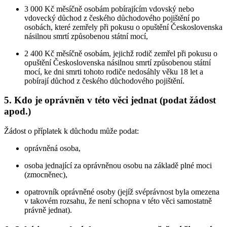
3 000 Kč měsíčně osobám pobírajícím vdovský nebo
vdovecký důchod z českého důchodového pojištění po
osobách, které zemřely při pokusu o opuštění Československa
násilnou smrtí způsobenou státní mocí,
2 400 Kč měsíčně osobám, jejichž rodič zemřel při pokusu o
opuštění Československa násilnou smrtí způsobenou státní
mocí, ke dni smrti tohoto rodiče nedosáhly věku 18 let a
pobírají důchod z českého důchodového pojištění.
5. Kdo je oprávněn v této věci jednat (podat žádost
apod.)
Žádost o příplatek k důchodu může podat:
oprávněná osoba,
osoba jednající za oprávněnou osobu na základě plné moci
(zmocněnec),
opatrovník oprávněné osoby (jejíž svéprávnost byla omezena
v takovém rozsahu, že není schopna v této věci samostatně
právně jednat).