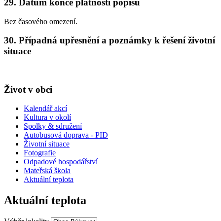
29. Datum konce platnosti popisu
Bez časového omezení.
30. Případná upřesnění a poznámky k řešení životní
situace
Život v obci
Kalendář akcí
Kultura v okolí
Spolky & sdružení
Autobusová doprava - PID
Životní situace
Fotografie
Odpadové hospodářství
Mateřská škola
Aktuální teplota
Aktuální teplota