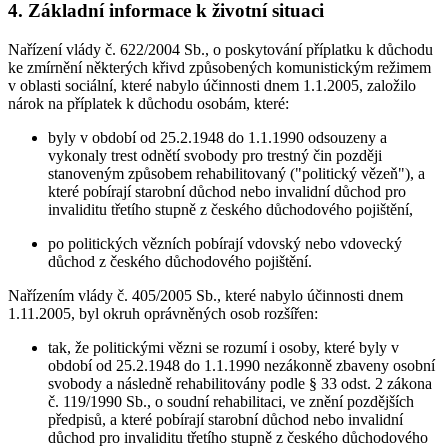
4. Základní informace k životní situaci
Nařízení vlády č. 622/2004 Sb., o poskytování příplatku k důchodu
ke zmírnění některých křivd způsobených komunistickým režimem
v oblasti sociální, které nabylo účinnosti dnem 1.1.2005, založilo
nárok na příplatek k důchodu osobám, které:
byly v období od 25.2.1948 do 1.1.1990 odsouzeny a
vykonaly trest odnětí svobody pro trestný čin později
stanoveným způsobem rehabilitovaný ("politický vězeň"), a
které pobírají starobní důchod nebo invalidní důchod pro
invaliditu třetího stupně z českého důchodového pojištění,
po politických vězních pobírají vdovský nebo vdovecký
důchod z českého důchodového pojištění.
Nařízením vlády č. 405/2005 Sb., které nabylo účinnosti dnem
1.11.2005, byl okruh oprávněných osob rozšířen:
tak, že politickými vězni se rozumí i osoby, které byly v
období od 25.2.1948 do 1.1.1990 nezákonně zbaveny osobní
svobody a následně rehabilitovány podle § 33 odst. 2 zákona
č. 119/1990 Sb., o soudní rehabilitaci, ve znění pozdějších
předpisů, a které pobírají starobní důchod nebo invalidní
důchod pro invaliditu třetího stupně z českého důchodového