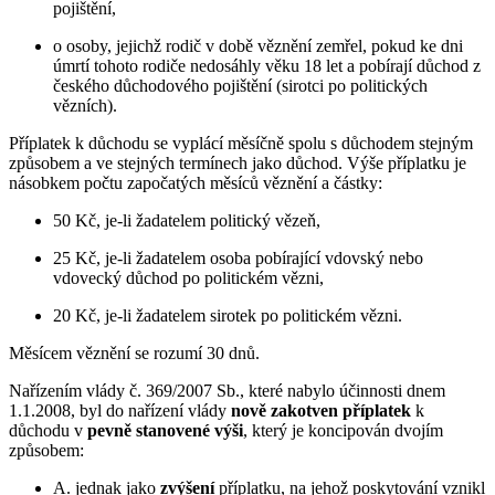
pojištění,
o osoby, jejichž rodič v době věznění zemřel, pokud ke dni
úmrtí tohoto rodiče nedosáhly věku 18 let a pobírají důchod z
českého důchodového pojištění (sirotci po politických
vězních).
Příplatek k důchodu se vyplácí měsíčně spolu s důchodem stejným
způsobem a ve stejných termínech jako důchod. Výše příplatku je
násobkem počtu započatých měsíců věznění a částky:
50 Kč, je-li žadatelem politický vězeň,
25 Kč, je-li žadatelem osoba pobírající vdovský nebo
vdovecký důchod po politickém vězni,
20 Kč, je-li žadatelem sirotek po politickém vězni.
Měsícem věznění se rozumí 30 dnů.
Nařízením vlády č. 369/2007 Sb., které nabylo účinnosti dnem
1.1.2008, byl do nařízení vlády
nově zakotven příplatek
k
důchodu v
pevně stanovené výši
, který je koncipován dvojím
způsobem:
A. jednak jako
zvýšení
příplatku, na jehož poskytování vznikl