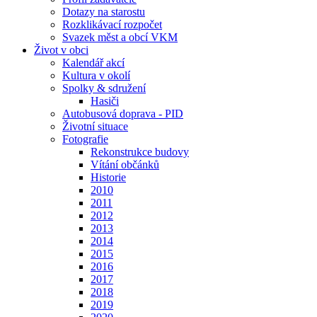
Dotazy na starostu
Rozklikávací rozpočet
Svazek měst a obcí VKM
Život v obci
Kalendář akcí
Kultura v okolí
Spolky & sdružení
Hasiči
Autobusová doprava - PID
Životní situace
Fotografie
Rekonstrukce budovy
Vítání občánků
Historie
2010
2011
2012
2013
2014
2015
2016
2017
2018
2019