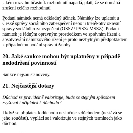
jakém rozsahu účastník rozhodnutí napadá, platí, že se domáhá
zrušení celého rozhodnutí.
Podání námitek nemá odkladný účinek. Námitky lze uplatnit u
České správy sociálního zabezpečení nebo u kterékoliv okresní
správy sociálního zabezpečení (OSSZ/ PSSZ/ MSSZ). Podání
námitek je řádným opravným prostředkem ve správním řízení a
absolvování námitkového řízení je proto nezbytným předpokladem
k případnému podání správní žaloby.
20. Jaké sankce mohou být uplatněny v případě
nedodržení povinností
Sankce nejsou stanoveny.
21. Nejčastější dotazy
Důchod se pravidelně valorizuje, bude se stejným způsobem
zvyšovat i příplatek k důchodu?
I když se příplatek k důchodu neslučuje s důchodem (nestává se
jeho součástí), vyplácí se i valorizuje ve stejných termínech jako
důchod.