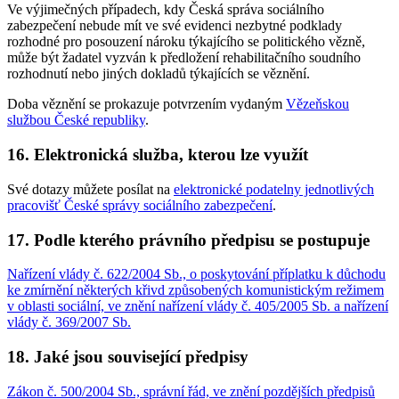
Ve výjimečných případech, kdy Česká správa sociálního
zabezpečení nebude mít ve své evidenci nezbytné podklady
rozhodné pro posouzení nároku týkajícího se politického vězně,
může být žadatel vyzván k předložení rehabilitačního soudního
rozhodnutí nebo jiných dokladů týkajících se věznění.
Doba věznění se prokazuje potvrzením vydaným
Vězeňskou
službou České republiky
.
16. Elektronická služba, kterou lze využít
Své dotazy můžete posílat na
elektronické podatelny jednotlivých
pracovišť České správy sociálního zabezpečení
.
17. Podle kterého právního předpisu se postupuje
Nařízení vlády č. 622/2004 Sb., o poskytování příplatku k důchodu
ke zmírnění některých křivd způsobených komunistickým režimem
v oblasti sociální, ve znění nařízení vlády č. 405/2005 Sb. a nařízení
vlády č. 369/2007 Sb.
18. Jaké jsou související předpisy
Zákon č. 500/2004 Sb., správní řád, ve znění pozdějších předpisů