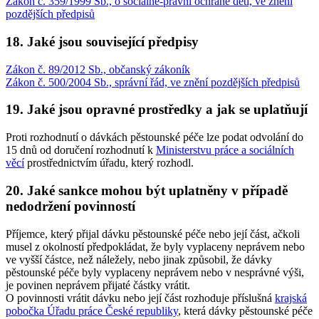
Zákon č. 359/1999 Sb., o sociálně-právní ochraně dětí, ve znění
pozdějších předpisů
18. Jaké jsou související předpisy
Zákon č. 89/2012 Sb., občanský zákoník
Zákon č. 500/2004 Sb., správní řád, ve znění pozdějších předpisů
19. Jaké jsou opravné prostředky a jak se uplatňují
Proti rozhodnutí o dávkách pěstounské péče lze podat odvolání do
15 dnů od doručení rozhodnutí k
Ministerstvu práce a sociálních
věcí
prostřednictvím úřadu, který rozhodl.
20. Jaké sankce mohou být uplatněny v případě
nedodržení povinností
Příjemce, který přijal dávku pěstounské péče nebo její část, ačkoli
musel z okolností předpokládat, že byly vyplaceny neprávem nebo
ve vyšší částce, než náležely, nebo jinak způsobil, že dávky
pěstounské péče byly vyplaceny neprávem nebo v nesprávné výši,
je povinen neprávem přijaté částky vrátit.
O povinnosti vrátit dávku nebo její část rozhoduje příslušná
krajská
pobočka Úřadu práce České republiky
, která dávky pěstounské péče