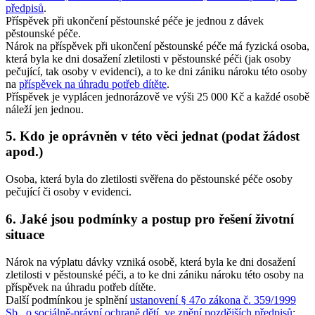
předpisů
.
Příspěvek při ukončení pěstounské péče je jednou z dávek
pěstounské péče.
Nárok na příspěvek při ukončení pěstounské péče má fyzická osoba,
která byla ke dni dosažení zletilosti v pěstounské péči (jak osoby
pečující, tak osoby v evidenci), a to ke dni zániku nároku této osoby
na
příspěvek na úhradu potřeb dítěte
.
Příspěvek je vyplácen jednorázově ve výši 25 000 Kč a každé osobě
náleží jen jednou.
5. Kdo je oprávněn v této věci jednat (podat žádost
apod.)
Osoba, která byla do zletilosti svěřena do pěstounské péče osoby
pečující či osoby v evidenci.
6. Jaké jsou podmínky a postup pro řešení životní
situace
Nárok na výplatu dávky vzniká osobě, která byla ke dni dosažení
zletilosti v pěstounské péči, a to ke dni zániku nároku této osoby na
příspěvek na úhradu potřeb dítěte.
Další podmínkou je splnění
ustanovení § 47o zákona č. 359/1999
Sb., o sociálně-právní ochraně dětí, ve znění pozdějších předpisů
;