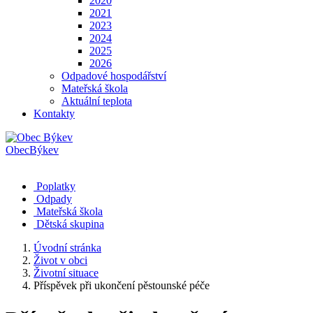
2020
2021
2023
2024
2025
2026
Odpadové hospodářství
Mateřská škola
Aktuální teplota
Kontakty
Obec
Býkev
Poplatky
Odpady
Mateřská škola
Dětská skupina
Úvodní stránka
Život v obci
Životní situace
Příspěvek při ukončení pěstounské péče