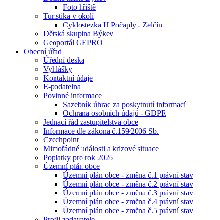
Foto hřiště
Turistika v okolí
Cyklostezka H.Počaply - Zelčín
Dětská skupina Býkev
Geoportál GEPRO
Obecní úřad
Úřední deska
Vyhlášky
Kontaktní údaje
E-podatelna
Povinné informace
Sazebník úhrad za poskytnutí informací
Ochrana osobních údajů - GDPR
Jednací řád zastupitelstva obce
Informace dle zákona č.159⁄2006 Sb.
Czechpoint
Mimořádné události a krizové situace
Poplatky pro rok 2026
Územní plán obce
Územní plán obce - změna č.1 právní stav
Územní plán obce - změna č.2 právní stav
Územní plán obce - změna č.3 právní stav
Územní plán obce - změna č.4 právní stav
Územní plán obce - změna č.5 právní stav
Profil zadavatele