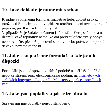
10. Jaké doklady je nutné mít s sebou
K řádně vyplněnému formuláři žádosti je třeba doložit průkaz
totožnosti žadatele; pokud v průkazu totožnosti není uvedeno rodné
příjmení, předloží žadatel rodný list.
V případě, že je žadatel občanem jiného státu Evropské unie a na
území České republiky neměl ke dni převzetí dítěte trvalý pobyt
nebo bydliště, předloží pracovní smlouvu nebo potvrzení o pobírání
dávek v nezaměstnanosti.
11. Jaké jsou potřebné formuláře a kde jsou k
dispozici
Formuláře jsou k dispozici v tištěné podobě na příslušném úřadu
nebo ke stažení, příp. elektronickému podání, na
internetových
stránkách Integrovaného portálu Ministerstva práce a sociálních
věcí
.
12. Jaké jsou poplatky a jak je lze uhradit
Správní ani jiné poplatky nejsou stanoveny.