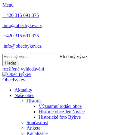
Menu
+420 315 691 375
info@obecbykev.cz
+420 315 691 375
info@obecbykev.cz
Hledaný výraz
Hledat
rozšířené vyhledávání
Obec
Býkev
Aktuality
Naše obec
Historie
Významní rodáci obce
Historie obce Jenišovice
Historické foto Býkve
Současnost
Anketa
Kanalizace