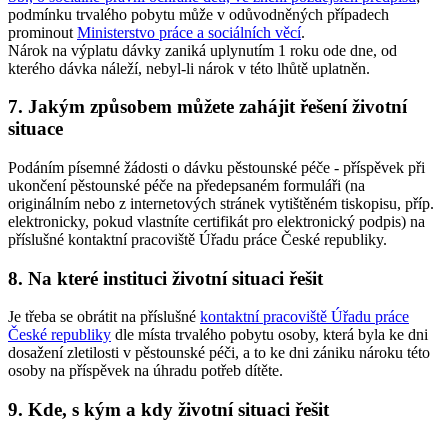
podmínku trvalého pobytu může v odůvodněných případech
prominout
Ministerstvo práce a sociálních věcí
.
Nárok na výplatu dávky zaniká uplynutím 1 roku ode dne, od
kterého dávka náleží, nebyl-li nárok v této lhůtě uplatněn.
7. Jakým způsobem můžete zahájit řešení životní
situace
Podáním písemné žádosti o dávku pěstounské péče - příspěvek při
ukončení pěstounské péče na předepsaném formuláři (na
originálním nebo z internetových stránek vytištěném tiskopisu, příp.
elektronicky, pokud vlastníte certifikát pro elektronický podpis) na
příslušné kontaktní pracoviště Úřadu práce České republiky.
8. Na které instituci životní situaci řešit
Je třeba se obrátit na příslušné
kontaktní pracoviště Úřadu práce
České republiky
dle místa trvalého pobytu osoby, která byla ke dni
dosažení zletilosti v pěstounské péči, a to ke dni zániku nároku této
osoby na příspěvek na úhradu potřeb dítěte.
9. Kde, s kým a kdy životní situaci řešit