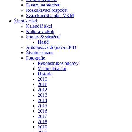
Dotazy na starostu
Rozklikávací rozpočet
Svazek měst a obcí VKM
Život v obci
Kalendář akcí
Kultura v okolí
Spolky & sdružení
Hasiči
Autobusová doprava - PID
Životní situace
Fotografie
Rekonstrukce budovy
Vítání občánků
Historie
2010
2011
2012
2013
2014
2015
2016
2017
2018
2019