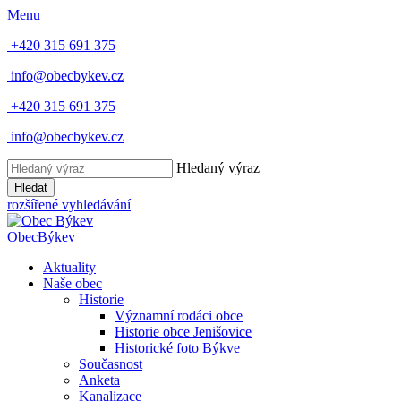
Menu
+420 315 691 375
info@obecbykev.cz
+420 315 691 375
info@obecbykev.cz
Hledaný výraz
Hledat
rozšířené vyhledávání
Obec
Býkev
Aktuality
Naše obec
Historie
Významní rodáci obce
Historie obce Jenišovice
Historické foto Býkve
Současnost
Anketa
Kanalizace