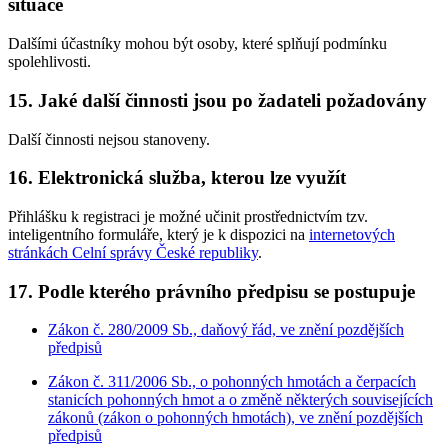
situace
Dalšími účastníky mohou být osoby, které splňují podmínku
spolehlivosti.
15. Jaké další činnosti jsou po žadateli požadovány
Další činnosti nejsou stanoveny.
16. Elektronická služba, kterou lze využít
Přihlášku k registraci je možné učinit prostřednictvím tzv.
inteligentního formuláře, který je k dispozici na
internetových
stránkách Celní správy České republiky
.
17. Podle kterého právního předpisu se postupuje
Zákon č. 280/2009 Sb., daňový řád, ve znění pozdějších
předpisů
Zákon č. 311/2006 Sb., o pohonných hmotách a čerpacích
stanicích pohonných hmot a o změně některých souvisejících
zákonů (zákon o pohonných hmotách), ve znění pozdějších
předpisů