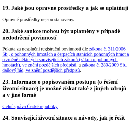
19. Jaké jsou opravné prostředky a jak se uplatňují
Opravné prostředky nejsou stanoveny.
20. Jaké sankce mohou být uplatněny v případě
nedodržení povinností
Pokuta za nesplnění registrační povinnosti dle
zákona č. 311/2006
Sb., o pohonných hmotách a čerpacích stanicích pohonných hmot a
o změně některých souvisejících zákonů (zákon o pohonných
hmotách), ve znění pozdějších předpisů
, a
zákona č. 280/2009 Sb.,
daňový řád, ve znění pozdějších předpisů
.
23. Informace o popisovaném postupu (o řešení
životní situace) je možné získat také z jiných zdrojů
a v jiné formě
Celní správa České republiky
24. Související životní situace a návody, jak je řešit