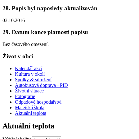
28. Popis byl naposledy aktualizován
03.10.2016
29. Datum konce platnosti popisu
Bez časového omezení.
Život v obci
Kalendář akcí
Kultura v okolí
Spolky & sdružení
Autobusová doprava - PID
Životní situace
Fotografie
Odpadové hospodářství
Mateřská škola
Aktuální teplota
Aktuální teplota