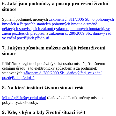
6. Jaké jsou podmínky a postup pro řešení životní
situace
Splnění podmínek určených
zákonem č. 311/2006 Sb., o pohonných
hmotách a čerpacích stanicích pohonných hmot a o změně
některých souvisejících zákonů (zákon o pohonných hmotách), ve
znění pozdějších předpisů
, a
zákonem č. 280/2009 Sb., daňový řád,
ve znění pozdějších předpisů
.
7. Jakým způsobem můžete zahájit řešení životní
situace
Přihlášku k registraci podává fyzická osoba místně příslušnému
celnímu úřadu, a to
elektronicky
způsobem a za podmínek
stanovených
zákonem č. 280/2009 Sb., daňový řád, ve znění
pozdějších předpisů
.
8. Na které instituci životní situaci řešit
Místně příslušný celní úřad
(daňové oddělení), určený místem
pobytu fyzické osoby.
9. Kde, s kým a kdy životní situaci řešit