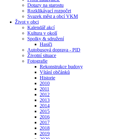
Dotazy na starostu
Rozklikávací rozpočet
Svazek měst a obcí VKM
Život v obci
Kalendář akcí
Kultura v okolí
Spolky & sdružení
Hasiči
Autobusová doprava - PID
Životní situace
Fotografie
Rekonstrukce budovy
Vítání občánků
Historie
2010
2011
2012
2013
2014
2015
2016
2017
2018
2019