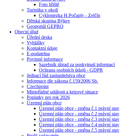
Foto hřiště
Turistika v okolí
Cyklostezka H.Počaply - Zelčín
Dětská skupina Býkev
Geoportál GEPRO
Obecní úřad
Úřední deska
Vyhlášky
Kontaktní údaje
E-podatelna
Povinné informace
Sazebník úhrad za poskytnutí informací
Ochrana osobních údajů - GDPR
Jednací řád zastupitelstva obce
Informace dle zákona č.159⁄2006 Sb.
Czechpoint
Mimořádné události a krizové situace
Poplatky pro rok 2026
Územní plán obce
Územní plán obce - změna č.1 právní stav
Územní plán obce - změna č.2 právní stav
Územní plán obce - změna č.3 právní stav
Územní plán obce - změna č.4 právní stav
Územní plán obce - změna č.5 právní stav
Profil zadavatele