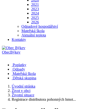
2020
2021
2023
2024
2025
2026
Odpadové hospodářství
Mateřská škola
Aktuální teplota
Kontakty
Obec
Býkev
Poplatky
Odpady
Mateřská škola
Dětská skupina
Úvodní stránka
Život v obci
Životní situace
Registrace distributora pohonných hmot...