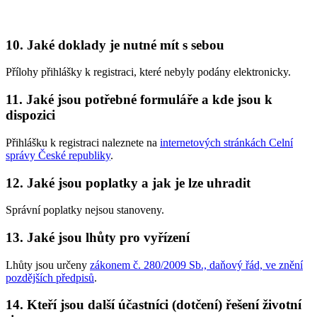
10. Jaké doklady je nutné mít s sebou
Přílohy přihlášky k registraci, které nebyly podány elektronicky.
11. Jaké jsou potřebné formuláře a kde jsou k
dispozici
Přihlášku k registraci naleznete na
internetových stránkách Celní
správy České republiky
.
12. Jaké jsou poplatky a jak je lze uhradit
Správní poplatky nejsou stanoveny.
13. Jaké jsou lhůty pro vyřízení
Lhůty jsou určeny
zákonem č. 280/2009 Sb., daňový řád, ve znění
pozdějších předpisů
.
14. Kteří jsou další účastníci (dotčení) řešení životní