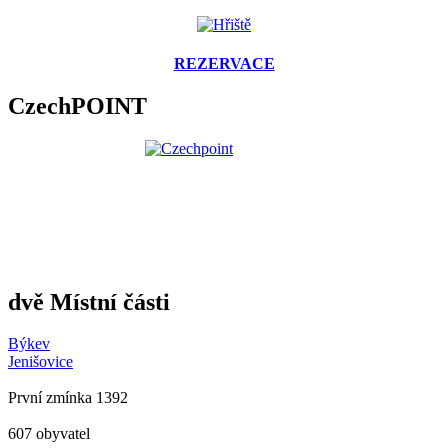
REZERVACE
CzechPOINT
dvě Místní části
Býkev
Jenišovice
První zmínka 1392
607 obyvatel