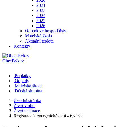
2020
2021
2023
2024
2025
2026
Odpadové hospodářství
Mateřská škola
Aktuální teplota
Kontakty
Obec
Býkev
Poplatky
Odpady
Mateřská škola
Dětská skupina
Úvodní stránka
Život v obci
Životní situace
Registrace k energetické dani - fyzická...