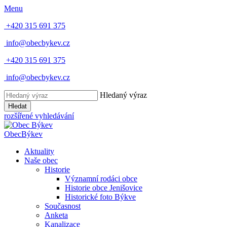
Menu
+420 315 691 375
info@obecbykev.cz
+420 315 691 375
info@obecbykev.cz
Hledaný výraz
Hledat
rozšířené vyhledávání
Obec
Býkev
Aktuality
Naše obec
Historie
Významní rodáci obce
Historie obce Jenišovice
Historické foto Býkve
Současnost
Anketa
Kanalizace