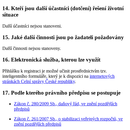
14. Kteří jsou další účastníci (dotčení) řešení životní
situace
Další účastníci nejsou stanoveni.
15. Jaké další činnosti jsou po žadateli požadovány
Další činnosti nejsou stanoveny.
16. Elektronická služba, kterou lze využít
Přihlášku k registraci je možné učinit prostřednictvím tzv.
inteligentního formuláře, který je k dispozici na
internetových
stránkách Celní správy České republiky
.
17. Podle kterého právního předpisu se postupuje
Zákon č. 280/2009 Sb., daňový řád, ve znění pozdějších
předpisů
Zákon č. 261/2007 Sb., o stabilizaci veřejných rozpočtů, ve
znění pozdějších předpisů