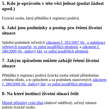
5. Kdo je oprávněn v této věci jednat (podat žádost
apod.)
Fyzická osoba, která přihlášku k registraci podává.
6. Jaké jsou podmínky a postup pro řešení životní
situace
Splnění podmínek určených
zákonem č. 261/2007 Sb., o stabilizaci
veřejných rozpočtů, ve znění pozdějších předpisů
, a
zákonem č.
280/2009 Sb., daňový řád, ve znění pozdějších předpisů
.
7. Jakým způsobem můžete zahájit řešení životní
situace
Přihlášku k registraci podává fyzická osoba místně příslušnému
celnímu úřadu, a to způsobem a za podmínek stanovených
zákonem
č. 280/2009 Sb., daňový řád, ve znění pozdějších předpisů
.
8. Na které instituci životní situaci řešit
Místně příslušný celní úřad
(daňové oddělení), určený místem
pobytu fyzické osoby.