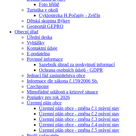
Foto hřiště
Turistika v okolí
Cyklostezka H.Počaply - Zelčín
Dětská skupina Býkev
Geoportál GEPRO
Obecní úřad
Úřední deska
Vyhlášky
Kontaktní údaje
E-podatelna
Povinné informace
Sazebník úhrad za poskytnutí informací
Ochrana osobních údajů - GDPR
Jednací řád zastupitelstva obce
Informace dle zákona č.159⁄2006 Sb.
Czechpoint
Mimořádné události a krizové situace
Poplatky pro rok 2026
Územní plán obce
Územní plán obce - změna č.1 právní stav
Územní plán obce - změna č.2 právní stav
Územní plán obce - změna č.3 právní stav
Územní plán obce - změna č.4 právní stav
Územní plán obce - změna č.5 právní stav
Profil zadavatele