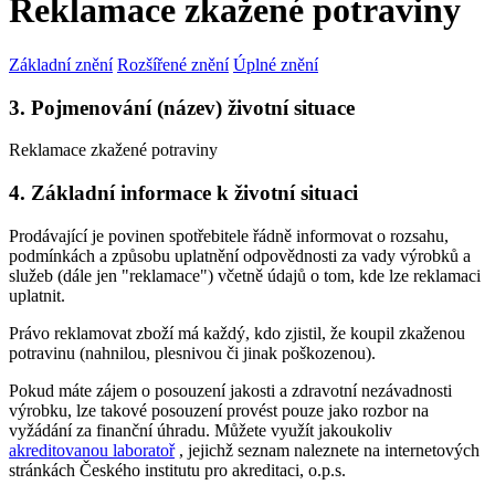
Reklamace zkažené potraviny
Základní znění
Rozšířené znění
Úplné znění
3. Pojmenování (název) životní situace
Reklamace zkažené potraviny
4. Základní informace k životní situaci
Prodávající je povinen spotřebitele řádně informovat o rozsahu,
podmínkách a způsobu uplatnění odpovědnosti za vady výrobků a
služeb (dále jen "reklamace") včetně údajů o tom, kde lze reklamaci
uplatnit.
Právo reklamovat zboží má každý, kdo zjistil, že koupil zkaženou
potravinu (nahnilou, plesnivou či jinak poškozenou).
Pokud máte zájem o posouzení jakosti a zdravotní nezávadnosti
výrobku, lze takové posouzení provést pouze jako rozbor na
vyžádání za finanční úhradu. Můžete využít jakoukoliv
akreditovanou laboratoř
, jejichž seznam naleznete na internetových
stránkách Českého institutu pro akreditaci, o.p.s.