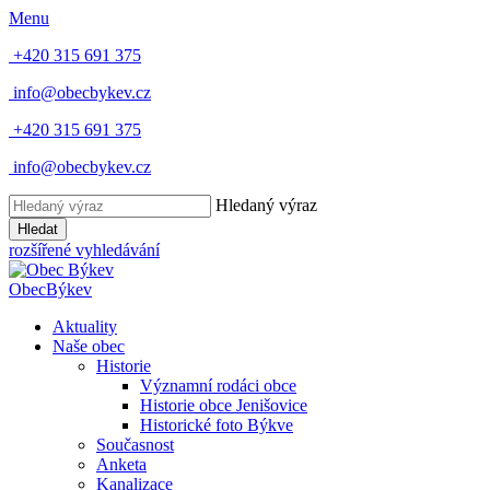
Menu
+420 315 691 375
info@obecbykev.cz
+420 315 691 375
info@obecbykev.cz
Hledaný výraz
Hledat
rozšířené vyhledávání
Obec
Býkev
Aktuality
Naše obec
Historie
Významní rodáci obce
Historie obce Jenišovice
Historické foto Býkve
Současnost
Anketa
Kanalizace