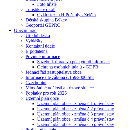
Foto hřiště
Turistika v okolí
Cyklostezka H.Počaply - Zelčín
Dětská skupina Býkev
Geoportál GEPRO
Obecní úřad
Úřední deska
Vyhlášky
Kontaktní údaje
E-podatelna
Povinné informace
Sazebník úhrad za poskytnutí informací
Ochrana osobních údajů - GDPR
Jednací řád zastupitelstva obce
Informace dle zákona č.159⁄2006 Sb.
Czechpoint
Mimořádné události a krizové situace
Poplatky pro rok 2026
Územní plán obce
Územní plán obce - změna č.1 právní stav
Územní plán obce - změna č.2 právní stav
Územní plán obce - změna č.3 právní stav
Územní plán obce - změna č.4 právní stav
Územní plán obce - změna č.5 právní stav
Profil zadavatele