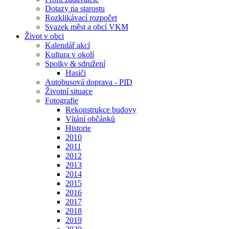
Dotazy na starostu
Rozklikávací rozpočet
Svazek měst a obcí VKM
Život v obci
Kalendář akcí
Kultura v okolí
Spolky & sdružení
Hasiči
Autobusová doprava - PID
Životní situace
Fotografie
Rekonstrukce budovy
Vítání občánků
Historie
2010
2011
2012
2013
2014
2015
2016
2017
2018
2019