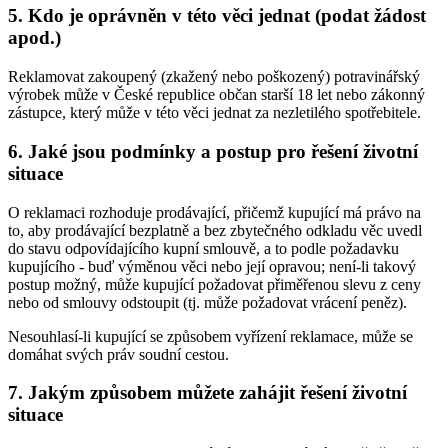
5. Kdo je oprávněn v této věci jednat (podat žádost
apod.)
Reklamovat zakoupený (zkažený nebo poškozený) potravinářský
výrobek může v České republice občan starší 18 let nebo zákonný
zástupce, který může v této věci jednat za nezletilého spotřebitele.
6. Jaké jsou podmínky a postup pro řešení životní
situace
O reklamaci rozhoduje prodávající, přičemž kupující má právo na
to, aby prodávající bezplatně a bez zbytečného odkladu věc uvedl
do stavu odpovídajícího kupní smlouvě, a to podle požadavku
kupujícího - buď výměnou věci nebo její opravou; není-li takový
postup možný, může kupující požadovat přiměřenou slevu z ceny
nebo od smlouvy odstoupit (tj. může požadovat vrácení peněz).
Nesouhlasí-li kupující se způsobem vyřízení reklamace, může se
domáhat svých práv soudní cestou.
7. Jakým způsobem můžete zahájit řešení životní
situace