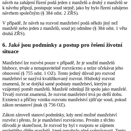
návrh na zahájení řízení podá jeden z manželů a druhý z manželů se
k návrhu připojí, postupuje soud stejně, jako by bylo řízení zahájeno
návrhem společným (§ 384 odst. 2 ZŘS).
V případě, že návrh na rozvod manželství podá někdo jiný než
manželé nebo jeden z manželů, soud jej odmítne (§ 384 odst. 1 věta
druhá ZŘS).
6. Jaké jsou podmínky a postup pro řešení životní
situace
Manželství lze rozvést pouze v případě, že je soužití manželů
hluboce, trvale a nenapravitelně rozvráceno a nelze očekávat jeho
obnovení (§ 755 odst. 1 OZ). Tento jediný důvod pro rozvod
manželství se nazývá kvalifikovaný rozvrat. Hluboký rozvrat
znamená, že se dotýká samé podstaty manželství, kterým je
vzájemný poměr manželů. Manželé odmítají žít spolu jako manželé.
Trvalý rozvrat znamená, že rozvrat manželství trvá po delší dobu.
Existenci a příčiny vzniku rozvratu manželství zjišťuje soud, pokud
zákon nestanoví jinak (§ 756 OZ).
Zákon zároveň stanoví podmínky, kdy není možné manželství
rozvést i přesto, že je manželství rozvráceno. Prvním z těchto
důvodů je skutečnost, že rozvod by byl v rozporu se zájmem
nezletilého dítěte manželů, které nenabylo plné svéprávnosti. Tento