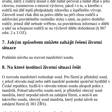
úvahu, který z rodičů dosud o dítě řádně pečoval a řádně dbal o jeho
citovou, rozumovou a mravní výchovu, jakož i o to, u kterého z
rodičů má dítě lepší předpoklady zdravého a úspěšného vývoje.
Zároveň soud však dbá na právo dítěte na péči obou rodičů a
udržování pravidelného osobního styku s nimi, na právo druhého
rodiče, jemuž dítě nebude svěřeno, na pravidelnou informaci o dítěti
a také na schopnost rodičů se na výchově dítěte dohodnout (§ 907
odst. 2 a 3 OZ).
7. Jakým způsobem můžete zahájit řešení životní
situace
Podáním návrhu na rozvod manželství soudu.
8. Na které instituci životní situaci řešit
O rozvodu manželství rozhoduje soud. Pro řízení je příslušný soud,
v jehož obvodu mají nebo měli manželé poslední společné bydliště v
České republice, bydlí-li v obvodu tohoto soudu alespoň jeden z
manželů. Pokud takového soudu není, je příslušný obecný soud
manžela, který nepodal návrh na zahájení řízení, a není-li ani
takového soudu, obecný soud manžela, který podal návrh na
zahájení řízení (§ 383 ZŘS).