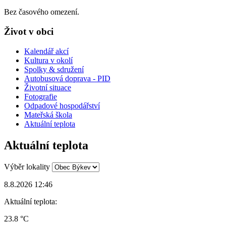
Bez časového omezení.
Život v obci
Kalendář akcí
Kultura v okolí
Spolky & sdružení
Autobusová doprava - PID
Životní situace
Fotografie
Odpadové hospodářství
Mateřská škola
Aktuální teplota
Aktuální teplota
Výběr lokality
8.8.2026 12:46
Aktuální teplota:
23.8 °C