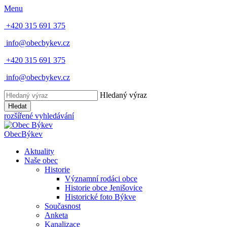
Menu
+420 315 691 375
info@obecbykev.cz
+420 315 691 375
info@obecbykev.cz
Hledaný výraz
Hledat
rozšířené vyhledávání
Obec
Býkev
Aktuality
Naše obec
Historie
Významní rodáci obce
Historie obce Jenišovice
Historické foto Býkve
Současnost
Anketa
Kanalizace