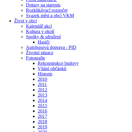
Dotazy na starostu
Rozklikávací rozpočet
Svazek měst a obcí VKM
Život v obci
Kalendář akcí
Kultura v okolí
Spolky & sdružení
Hasiči
Autobusová doprava - PID
Životní situace
Fotografie
Rekonstrukce budovy
Vítání občánků
Historie
2010
2011
2012
2013
2014
2015
2016
2017
2018
2019