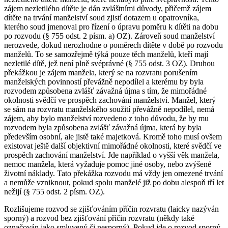
zájem nezletilého dítěte je dán zvláštními důvody, přičemž zájem
dítěte na trvání manželství soud zjistí dotazem u opatrovníka,
kterého soud jmenoval pro řízení o úpravu poměru k dítěti na dobu
po rozvodu (§ 755 odst. 2 písm. a) OZ). Zároveň soud manželství
nerozvede, dokud nerozhodne o poměrech dítěte v době po rozvodu
manželů. To se samozřejmě týká pouze těch manželů, kteří mají
nezletilé dítě, jež není plně svéprávné (§ 755 odst. 3 OZ). Druhou
překážkou je zájem manžela, který se na rozvratu porušením
manželských povinností převážně nepodílel a kterému by byla
rozvodem způsobena zvlášť závažná újma s tím, že mimořádné
okolnosti svědčí ve prospěch zachování manželství. Manžel, který
se sám na rozvratu manželského soužití převážně nepodílel, nemá
zájem, aby bylo manželství rozvedeno z toho důvodu, že by mu
rozvodem byla způsobena zvlášť závažná újma, která by byla
především osobní, ale jistě také majetková. Kromě toho musí ovšem
existovat ještě další objektivní mimořádné okolnosti, které svědčí ve
prospěch zachování manželství. Jde například o vyšší věk manžela,
nemoc manžela, která vyžaduje pomoc jiné osoby, nebo zvýšené
životní náklady. Tato překážka rozvodu má vždy jen omezené trvání
a nemůže vzniknout, pokud spolu manželé již po dobu alespoň tří let
nežijí (§ 755 odst. 2 písm. OZ).
Rozlišujeme rozvod se zjišťováním příčin rozvratu (laicky nazýván
sporný) a rozvod bez zjišťování příčin rozvratu (někdy také
označován jako smluvený či nesporný). Pokud jde o rozvod sporný,