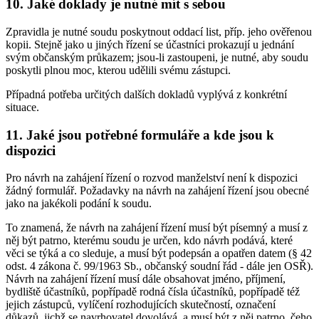
10. Jaké doklady je nutné mít s sebou
Zpravidla je nutné soudu poskytnout oddací list, příp. jeho ověřenou
kopii. Stejně jako u jiných řízení se účastníci prokazují u jednání
svým občanským průkazem; jsou-li zastoupeni, je nutné, aby soudu
poskytli plnou moc, kterou udělili svému zástupci.
Případná potřeba určitých dalších dokladů vyplývá z konkrétní
situace.
11. Jaké jsou potřebné formuláře a kde jsou k
dispozici
Pro návrh na zahájení řízení o rozvod manželství není k dispozici
žádný formulář. Požadavky na návrh na zahájení řízení jsou obecné
jako na jakékoli podání k soudu.
To znamená, že návrh na zahájení řízení musí být písemný a musí z
něj být patrno, kterému soudu je určen, kdo návrh podává, které
věci se týká a co sleduje, a musí být podepsán a opatřen datem (§ 42
odst. 4 zákona č. 99/1963 Sb., občanský soudní řád - dále jen OSŘ).
Návrh na zahájení řízení musí dále obsahovat jméno, příjmení,
bydliště účastníků, popřípadě rodná čísla účastníků, popřípadě též
jejich zástupců, vylíčení rozhodujících skutečností, označení
důkazů, jichž se navrhovatel dovolává, a musí být z něj patrno, čeho