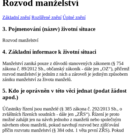
Rozvod manželství
Základní znění
Rozšířené znění
Úplné znění
3. Pojmenování (název) životní situace
Rozvod manželství
4. Základní informace k životní situaci
Manželství zaniká pouze z důvodů stanovených zákonem (§ 754
zákona č. 89/2012 Sb., občanský zákoník - dále jen „OZ“), přičemž
rozvod manželství je jedním z nich a zároveň je jediným způsobem
zániku manželství za života manželů.
5. Kdo je oprávněn v této věci jednat (podat žádost
apod.)
Účastníky řízení jsou manželé (§ 385 zákona č. 292/2013 Sb., o
zvláštních řízeních soudních - dále jen „ZŘS“). Řízení je proto
možné zahájit jen na návrh jednoho z manželů nebo společným
návrhem obou manželů, pokud navrhují rozvod bez zjišťování
příčin rozvratu manželství (§ 384 odst. 1 věta první ZŘS). Pokud