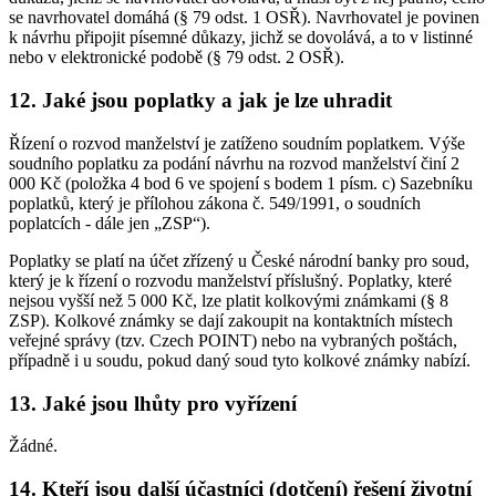
se navrhovatel domáhá (§ 79 odst. 1 OSŘ). Navrhovatel je povinen
k návrhu připojit písemné důkazy, jichž se dovolává, a to v listinné
nebo v elektronické podobě (§ 79 odst. 2 OSŘ).
12. Jaké jsou poplatky a jak je lze uhradit
Řízení o rozvod manželství je zatíženo soudním poplatkem. Výše
soudního poplatku za podání návrhu na rozvod manželství činí 2
000 Kč (položka 4 bod 6 ve spojení s bodem 1 písm. c) Sazebníku
poplatků, který je přílohou zákona č. 549/1991, o soudních
poplatcích - dále jen „ZSP“).
Poplatky se platí na účet zřízený u České národní banky pro soud,
který je k řízení o rozvodu manželství příslušný. Poplatky, které
nejsou vyšší než 5 000 Kč, lze platit kolkovými známkami (§ 8
ZSP). Kolkové známky se dají zakoupit na kontaktních místech
veřejné správy (tzv. Czech POINT) nebo na vybraných poštách,
případně i u soudu, pokud daný soud tyto kolkové známky nabízí.
13. Jaké jsou lhůty pro vyřízení
Žádné.
14. Kteří jsou další účastníci (dotčení) řešení životní