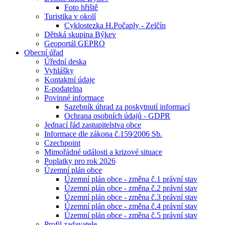
Foto hřiště
Turistika v okolí
Cyklostezka H.Počaply - Zelčín
Dětská skupina Býkev
Geoportál GEPRO
Obecní úřad
Úřední deska
Vyhlášky
Kontaktní údaje
E-podatelna
Povinné informace
Sazebník úhrad za poskytnutí informací
Ochrana osobních údajů - GDPR
Jednací řád zastupitelstva obce
Informace dle zákona č.159⁄2006 Sb.
Czechpoint
Mimořádné události a krizové situace
Poplatky pro rok 2026
Územní plán obce
Územní plán obce - změna č.1 právní stav
Územní plán obce - změna č.2 právní stav
Územní plán obce - změna č.3 právní stav
Územní plán obce - změna č.4 právní stav
Územní plán obce - změna č.5 právní stav
Profil zadavatele