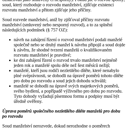
soud, který rozhoduje o rozvodu manželství, zjišťuje existenci
rozvratu manželství a přitom zjišťuje jeho příčiny.
Soud rozvede manželství, aniž by zjišťoval příčiny rozvratu
manželství (smluvený nebo nesporný rozvod), a to za splnění
následujících podmínek (§ 757 OZ):
návrh na zahájení řízení o rozvod manželství podali manželé
společně nebo se druhý manžel k návrhu připojil a soud dojde
k závěru, že shodné tvrzení manželů o kvalifikovaném
rozvratu manželství je pravdivé;
ke dni zahájení řízení o rozvod trvalo manželství nejméně
jeden rok a manželé spolu déle než šest měsíců nežijí;
manželé, kteří jsou rodiči nezletilého dítěte, které nenabylo
plné svéprávnosti, se dohodli na úpravě poměrů tohoto dítěte
pro dobu po rozvodu a soud jejich dohodu schválil;
manželé se dohodli na úpravě svých majetkových poměrů,
svého bydlení, a popřípadě výživného pro dobu po rozvodu.
Tyto dohody vyžadují písemnou formu a podpisy musí být
úředně ověřeny.
Úprava poměrů společného nezletilého dítěte manželů pro dobu
po rozvodu
Soud manželství nerozvede, dokud nerozhodne o poměrech