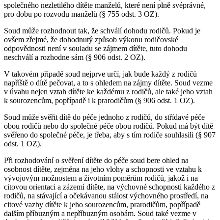
společného nezletilého dítěte manželů, které není plně svéprávné,
pro dobu po rozvodu manželů (§ 755 odst. 3 OZ).
Soud může rozhodnout tak, že schválí dohodu rodičů. Pokud je
ovšem zřejmé, že dohodnutý způsob výkonu rodičovské
odpovědnosti není v souladu se zájmem dítěte, tuto dohodu
neschválí a rozhodne sám (§ 906 odst. 2 OZ).
V takovém případě soud nejprve určí, jak bude každý z rodičů
napříště o dítě pečovat, a to s ohledem na zájmy dítěte. Soud vezme
v úvahu nejen vztah dítěte ke každému z rodičů, ale také jeho vztah
k sourozencům, popřípadě i k prarodičům (§ 906 odst. 1 OZ).
Soud může svěřit dítě do péče jednoho z rodičů, do střídavé péče
obou rodičů nebo do společné péče obou rodičů. Pokud má být dítě
svěřeno do společné péče, je třeba, aby s tím rodiče souhlasili (§ 907
odst. 1 OZ).
Při rozhodování o svěření dítěte do péče soud bere ohled na
osobnost dítěte, zejména na jeho vlohy a schopnosti ve vztahu k
vývojovým možnostem a životním poměrům rodičů, jakož i na
citovou orientaci a zázemí dítěte, na výchovné schopnosti každého z
rodičů, na stávající a očekávanou stálost výchovného prostředí, na
citové vazby dítěte k jeho sourozencům, prarodičům, popřípadě
dalším příbuzným a nepříbuzným osobám. Soud také vezme v