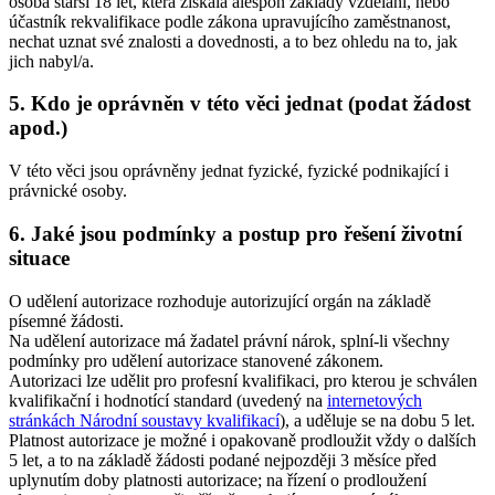
osoba starší 18 let, která získala alespoň základy vzdělání, nebo
účastník rekvalifikace podle zákona upravujícího zaměstnanost,
nechat uznat své znalosti a dovednosti, a to bez ohledu na to, jak
jich nabyl/a.
5. Kdo je oprávněn v této věci jednat (podat žádost
apod.)
V této věci jsou oprávněny jednat fyzické, fyzické podnikající i
právnické osoby.
6. Jaké jsou podmínky a postup pro řešení životní
situace
O udělení autorizace rozhoduje autorizující orgán na základě
písemné žádosti.
Na udělení autorizace má žadatel právní nárok, splní-li všechny
podmínky pro udělení autorizace stanovené zákonem.
Autorizaci lze udělit pro profesní kvalifikaci, pro kterou je schválen
kvalifikační i hodnotící standard (uvedený na
internetových
stránkách Národní soustavy kvalifikací
), a uděluje se na dobu 5 let.
Platnost autorizace je možné i opakovaně prodloužit vždy o dalších
5 let, a to na základě žádosti podané nejpozději 3 měsíce před
uplynutím doby platnosti autorizace; na řízení o prodloužení