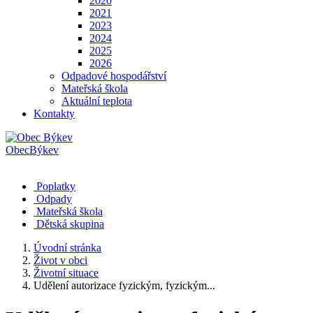
2020
2021
2023
2024
2025
2026
Odpadové hospodářství
Mateřská škola
Aktuální teplota
Kontakty
Obec
Býkev
Poplatky
Odpady
Mateřská škola
Dětská skupina
Úvodní stránka
Život v obci
Životní situace
Udělení autorizace fyzickým, fyzickým...