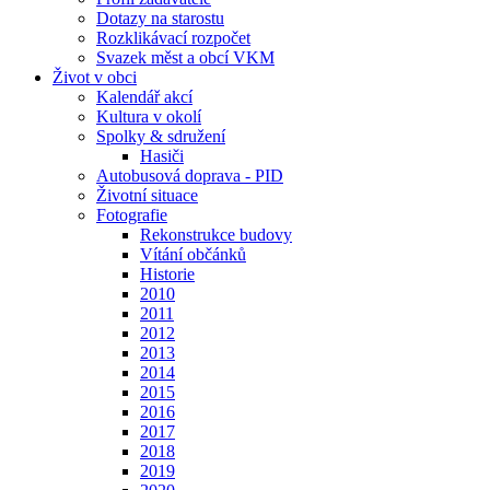
Dotazy na starostu
Rozklikávací rozpočet
Svazek měst a obcí VKM
Život v obci
Kalendář akcí
Kultura v okolí
Spolky & sdružení
Hasiči
Autobusová doprava - PID
Životní situace
Fotografie
Rekonstrukce budovy
Vítání občánků
Historie
2010
2011
2012
2013
2014
2015
2016
2017
2018
2019