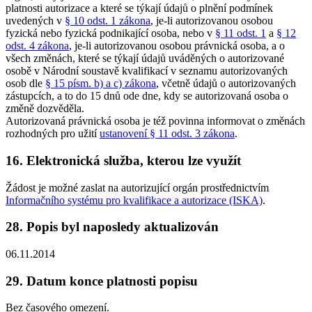
platnosti autorizace a které se týkají údajů o plnění podmínek
uvedených v
§ 10 odst. 1 zákona
, je-li autorizovanou osobou
fyzická nebo fyzická podnikající osoba, nebo v
§ 11 odst. 1
a
§ 12
odst. 4 zákona
, je-li autorizovanou osobou právnická osoba, a o
všech změnách, které se týkají údajů uváděných o autorizované
osobě v Národní soustavě kvalifikací v seznamu autorizovaných
osob dle
§ 15 písm. b) a c) zákona
, včetně údajů o autorizovaných
zástupcích, a to do 15 dnů ode dne, kdy se autorizovaná osoba o
změně dozvěděla.
Autorizovaná právnická osoba je též povinna informovat o změnách
rozhodných pro užití
ustanovení § 11 odst. 3 zákona
.
16. Elektronická služba, kterou lze využít
Žádost je možné zaslat na autorizující orgán prostřednictvím
Informačního systému pro kvalifikace a autorizace (ISKA)
.
28. Popis byl naposledy aktualizován
06.11.2014
29. Datum konce platnosti popisu
Bez časového omezení.