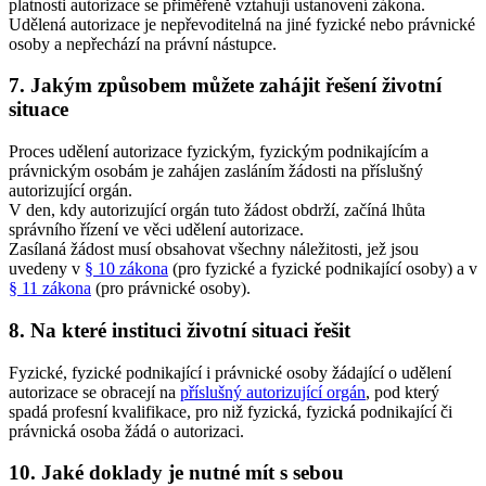
platnosti autorizace se přiměřeně vztahují ustanovení zákona.
Udělená autorizace je nepřevoditelná na jiné fyzické nebo právnické
osoby a nepřechází na právní nástupce.
7. Jakým způsobem můžete zahájit řešení životní
situace
Proces udělení autorizace fyzickým, fyzickým podnikajícím a
právnickým osobám je zahájen zasláním žádosti na příslušný
autorizující orgán.
V den, kdy autorizující orgán tuto žádost obdrží, začíná lhůta
správního řízení ve věci udělení autorizace.
Zasílaná žádost musí obsahovat všechny náležitosti, jež jsou
uvedeny v
§ 10 zákona
(pro fyzické a fyzické podnikající osoby) a v
§ 11 zákona
(pro právnické osoby).
8. Na které instituci životní situaci řešit
Fyzické, fyzické podnikající i právnické osoby žádající o udělení
autorizace se obracejí na
příslušný autorizující orgán
, pod který
spadá profesní kvalifikace, pro niž fyzická, fyzická podnikající či
právnická osoba žádá o autorizaci.
10. Jaké doklady je nutné mít s sebou