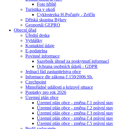
Foto hřiště
Turistika v okolí
Cyklostezka H.Počaply - Zelčín
Dětská skupina Býkev
Geoportál GEPRO
Obecní úřad
Úřední deska
Vyhlášky
Kontaktní údaje
E-podatelna
Povinné informace
Sazebník úhrad za poskytnutí informací
Ochrana osobních údajů - GDPR
Jednací řád zastupitelstva obce
Informace dle zákona č.159⁄2006 Sb.
Czechpoint
Mimořádné události a krizové situace
Poplatky pro rok 2026
Územní plán obce
Územní plán obce - změna č.1 právní stav
Územní plán obce - změna č.2 právní stav
Územní plán obce - změna č.3 právní stav
Územní plán obce - změna č.4 právní stav
Územní plán obce - změna č.5 právní stav
Profil zadavatele