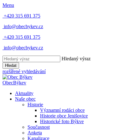
Menu
+420 315 691 375
info@obecbykev.cz
+420 315 691 375
info@obecbykev.cz
Hledaný výraz
Hledat
rozšířené vyhledávání
Obec
Býkev
Aktuality
Naše obec
Historie
Významní rodáci obce
Historie obce Jenišovice
Historické foto Býkve
Současnost
Anketa
Kanalizace