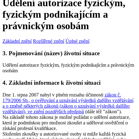
Udělení autorizace fyzickým,
fyzickým podnikajícím a
právnickým osobám
Základní znění
Rozšířené znění
Úplné znění
3. Pojmenování (název) životní situace
Udělení autorizace fyzickým, fyzickým podnikajícím a právnickým
osobám
4. Základní informace k životní situaci
Dne 1. srpna 2007 nabyl v plném rozsahu účinnosti
zákon č.
179/2006 Sb., o ověřování a uznávání výsledků dalšího vzdělávání
a o změně některých zákonů (zákon o uznávání výsledků dalšího
vzdělávání), ve znění pozdějších předpisů
(dále též "zákon").
Na základě tohoto zákona je možné požádat o udělení autorizace,
která je podmínkou pro možnost zkoušet a udělovat osvědčení o
získání profesní kvalifikace.
Složením zkoušky u autorizované osoby si může každá fyzická