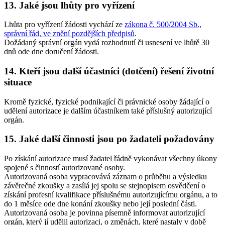
13. Jaké jsou lhůty pro vyřízení
Lhůta pro vyřízení žádosti vychází ze
zákona č. 500/2004 Sb.,
správní řád, ve znění pozdějších předpisů
.
Dožádaný správní orgán vydá rozhodnutí či usnesení ve lhůtě 30
dnů ode dne doručení žádosti.
14. Kteří jsou další účastníci (dotčení) řešení životní
situace
Kromě fyzické, fyzické podnikající či právnické osoby žádající o
udělení autorizace je dalším účastníkem také příslušný autorizující
orgán.
15. Jaké další činnosti jsou po žadateli požadovány
Po získání autorizace musí žadatel řádně vykonávat všechny úkony
spojené s činností autorizované osoby.
Autorizovaná osoba vypracovává záznam o průběhu a výsledku
závěrečné zkoušky a zasílá jej spolu se stejnopisem osvědčení o
získání profesní kvalifikace příslušnému autorizujícímu orgánu, a to
do 1 měsíce ode dne konání zkoušky nebo její poslední části.
Autorizovaná osoba je povinna písemně informovat autorizující
orgán, který jí udělil autorizaci, o změnách, které nastaly v době