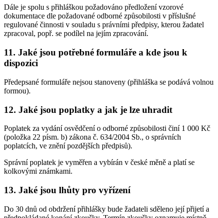
Dále je spolu s přihláškou požadováno předložení vzorové
dokumentace dle požadované odborné způsobilosti v příslušné
regulované činnosti v souladu s právními předpisy, kterou žadatel
zpracoval, popř. se podílel na jejím zpracování.
11. Jaké jsou potřebné formuláře a kde jsou k
dispozici
Předepsané formuláře nejsou stanoveny (přihláška se podává volnou
formou).
12. Jaké jsou poplatky a jak je lze uhradit
Poplatek za vydání osvědčení o odborné způsobilosti činí 1 000 Kč
(položka 22 písm. b) zákona č. 634/2004 Sb., o správních
poplatcích, ve znění pozdějších předpisů).
Správní poplatek je vyměřen a vybírán v české měně a platí se
kolkovými známkami.
13. Jaké jsou lhůty pro vyřízení
Do 30 dnů od obdržení přihlášky bude žadateli sděleno její přijetí a
předpokládané konání zkoušky. Termín zkoušky oznamuje místně