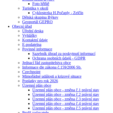
Foto hřiště
Turistika v okolí
Cyklostezka H.Počaply - Zelčín
Dětská skupina Býkev
Geoportál GEPRO
Obecní úřad
Úřední deska
Vyhlášky
Kontaktní údaje
E-podatelna
Povinné informace
Sazebník úhrad za poskytnutí informací
Ochrana osobních údajů - GDPR
Jednací řád zastupitelstva obce
Informace dle zákona č.159⁄2006 Sb.
Czechpoint
Mimořádné události a krizové situace
Poplatky pro rok 2026
Územní plán obce
Územní plán obce - změna č.1 právní stav
Územní plán obce - změna č.2 právní stav
Územní plán obce - změna č.3 právní stav
Územní plán obce - změna č.4 právní stav
Územní plán obce - změna č.5 právní stav
Profil zadavatele