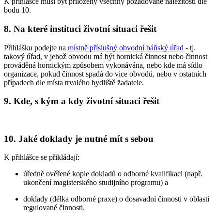
K přihlášce musí být přiloženy všechny požadované náležitosti dle
bodu 10.
8. Na které instituci životní situaci řešit
Přihlášku podejte na
místně příslušný obvodní báňský úřad
- tj.
takový úřad, v jehož obvodu má být hornická činnost nebo činnost
prováděná hornickým způsobem vykonávána, nebo kde má sídlo
organizace, pokud činnost spadá do více obvodů, nebo v ostatních
případech dle místa trvalého bydliště žadatele.
9. Kde, s kým a kdy životní situaci řešit
10. Jaké doklady je nutné mít s sebou
K přihlášce se přikládají:
úředně ověřené kopie dokladů o odborné kvalifikaci (např.
ukončení magisterského studijního programu) a
doklady (délka odborné praxe) o dosavadní činnosti v oblasti
regulované činnosti.