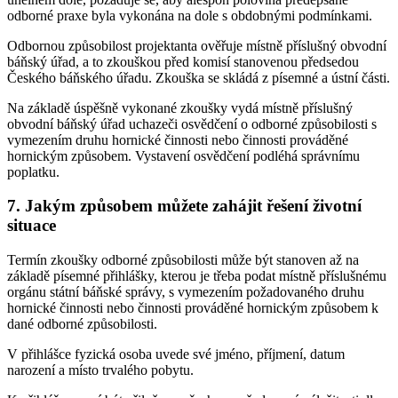
odborné praxe byla vykonána na dole s obdobnými podmínkami.
Odbornou způsobilost projektanta ověřuje místně příslušný obvodní
báňský úřad, a to zkouškou před komisí stanovenou předsedou
Českého báňského úřadu. Zkouška se skládá z písemné a ústní části.
Na základě úspěšně vykonané zkoušky vydá místně příslušný
obvodní báňský úřad uchazeči osvědčení o odborné způsobilosti s
vymezením druhu hornické činnosti nebo činnosti prováděné
hornickým způsobem. Vystavení osvědčení podléhá správnímu
poplatku.
7. Jakým způsobem můžete zahájit řešení životní
situace
Termín zkoušky odborné způsobilosti může být stanoven až na
základě písemné přihlášky, kterou je třeba podat místně příslušnému
orgánu státní báňské správy, s vymezením požadovaného druhu
hornické činnosti nebo činnosti prováděné hornickým způsobem k
dané odborné způsobilosti.
V přihlášce fyzická osoba uvede své jméno, příjmení, datum
narození a místo trvalého pobytu.