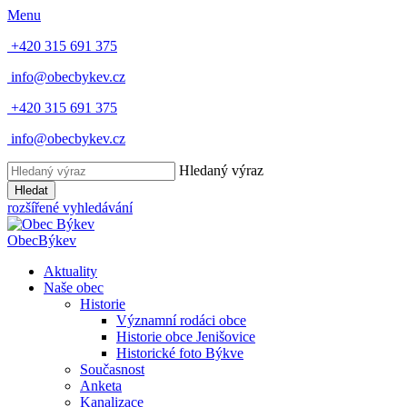
Menu
+420 315 691 375
info@obecbykev.cz
+420 315 691 375
info@obecbykev.cz
Hledaný výraz
Hledat
rozšířené vyhledávání
Obec
Býkev
Aktuality
Naše obec
Historie
Významní rodáci obce
Historie obce Jenišovice
Historické foto Býkve
Současnost
Anketa
Kanalizace