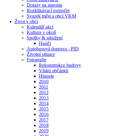
Dotazy na starostu
Rozklikávací rozpočet
Svazek měst a obcí VKM
Život v obci
Kalendář akcí
Kultura v okolí
Spolky & sdružení
Hasiči
Autobusová doprava - PID
Životní situace
Fotografie
Rekonstrukce budovy
Vítání občánků
Historie
2010
2011
2012
2013
2014
2015
2016
2017
2018
2019