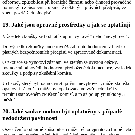
odbornou způsobilost při hornické činnosti nebo činnosti prováděné
hornickým způsobem a o změně některých právních předpisů, ve
znění pozdějších předpisů
19. Jaké jsou opravné prostředky a jak se uplatňují
Výsledek zkoušky se hodnotí stupni "vyhověl" nebo "nevyhověl".
Do výsledku zkoušky bude rovněž zahrnuto hodnocení z hlediska
platných bezpečnostních předpisů ve zpracované dokumentaci.
O zkoušce se vyhotoví záznam, ve kterém se uvedou otázky,
hodnocení odpovědí, hodnocení předložené dokumentace, výsledek
zkoušky a podpisy zkušební komise.
Uchazeč, který byl hodnocen stupněm "nevyhověl", může zkoušku
opakovat. Zkouška může být opakována nejvýše jedenkrát v
termínu stanoveném zkušební komisí, a to až po uplynutí doby 3
měsíců.
20. Jaké sankce mohou být uplatněny v případě
nedodržení povinností
Osvědčení o odborné způsobilosti může být odejmuto za hrubé nebo
opakované porušení předpisů k zajištění bezpečnosti a ochrany