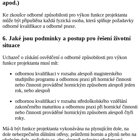
apod.)
Ke zkoušce odborné způsobilosti pro výkon funkce projektanta
může být připuštěna každá fyzická osoba, která splňuje požadavky
odborné kvalifikace a odborné praxe.
6. Jaké jsou podmínky a postup pro řešení životní
situace
Uchazeč o získání osvědčení o odborné způsobilosti pro výkon
funkce projektanta musí mít:
odbornou kvalifikaci v rozsahu alespoň magisterského
studijního programu a odbornou praxi při hornické činnosti
nebo činnosti prováděné hornickým způsobem alespoň jeden
rok, nebo alespoň
odbornou kvalifikaci v rozsahu středoškolského vzdělání
zakončeného maturitou a odbornou praxi při hornické činnosti
nebo činnosti prováděné hornickým způsobem alespoň čtyři
roky.
Má-li být funkce projektanta vykonávána na plynujícím dole, na
dole nebezpečném důlními otřesy, průtržemi hornin a plynů nebo na
uhelném dole, požaduje se, aby alespoň polovina předepsané