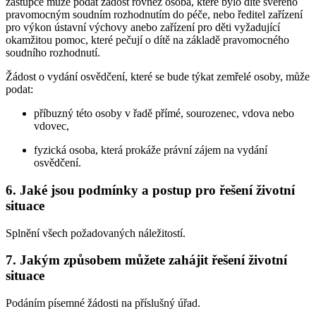
zástupce může podat žádost rovněž osoba, které bylo dítě svěřeno
pravomocným soudním rozhodnutím do péče, nebo ředitel zařízení
pro výkon ústavní výchovy anebo zařízení pro děti vyžadující
okamžitou pomoc, které pečují o dítě na základě pravomocného
soudního rozhodnutí.
Žádost o vydání osvědčení, které se bude týkat zemřelé osoby, může
podat:
příbuzný této osoby v řadě přímé, sourozenec, vdova nebo
vdovec,
fyzická osoba, která prokáže právní zájem na vydání
osvědčení.
6. Jaké jsou podmínky a postup pro řešení životní
situace
Splnění všech požadovaných náležitostí.
7. Jakým způsobem můžete zahájit řešení životní
situace
Podáním písemné žádosti na příslušný úřad.