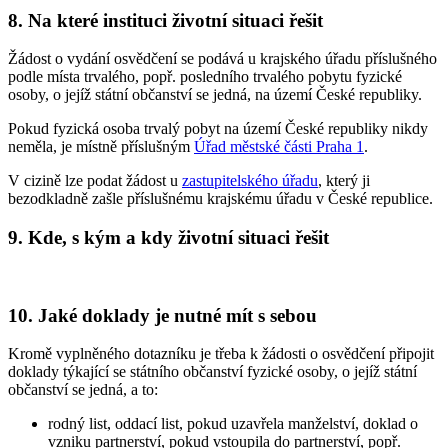
8. Na které instituci životní situaci řešit
Žádost o vydání osvědčení se podává u krajského úřadu příslušného
podle místa trvalého, popř. posledního trvalého pobytu fyzické
osoby, o jejíž státní občanství se jedná, na území České republiky.
Pokud fyzická osoba trvalý pobyt na území České republiky nikdy
neměla, je místně příslušným
Úřad městské části Praha 1
.
V cizině lze podat žádost u
zastupitelského úřadu
, který ji
bezodkladně zašle příslušnému krajskému úřadu v České republice.
9. Kde, s kým a kdy životní situaci řešit
10. Jaké doklady je nutné mít s sebou
Kromě vyplněného dotazníku je třeba k žádosti o osvědčení připojit
doklady týkající se státního občanství fyzické osoby, o jejíž státní
občanství se jedná, a to:
rodný list, oddací list, pokud uzavřela manželství, doklad o
vzniku partnerství, pokud vstoupila do partnerství, popř.