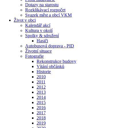
Dotazy na starostu
Rozklikávací rozpočet
Svazek měst a obcí VKM
Život v obci
Kalendář akcí
Kultura v okolí
Spolky & sdružení
Hasiči
Autobusová doprava - PID
Životní situace
Fotografie
Rekonstrukce budovy
Vítání občánků
Historie
2010
2011
2012
2013
2014
2015
2016
2017
2018
2019