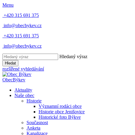
Menu
+420 315 691 375
info@obecbykev.cz
+420 315 691 375
info@obecbykev.cz
Hledaný výraz
Hledat
rozšířené vyhledávání
Obec
Býkev
Aktuality
Naše obec
Historie
Významní rodáci obce
Historie obce Jenišovice
Historické foto Býkve
Současnost
Anketa
Kanalizace