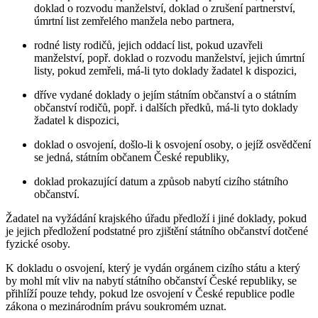
doklad o rozvodu manželství, doklad o zrušení partnerství,
úmrtní list zemřelého manžela nebo partnera,
rodné listy rodičů, jejich oddací list, pokud uzavřeli
manželství, popř. doklad o rozvodu manželství, jejich úmrtní
listy, pokud zemřeli, má-li tyto doklady žadatel k dispozici,
dříve vydané doklady o jejím státním občanství a o státním
občanství rodičů, popř. i dalších předků, má-li tyto doklady
žadatel k dispozici,
doklad o osvojení, došlo-li k osvojení osoby, o jejíž osvědčení
se jedná, státním občanem České republiky,
doklad prokazující datum a způsob nabytí cizího státního
občanství.
Žadatel na vyžádání krajského úřadu předloží i jiné doklady, pokud
je jejich předložení podstatné pro zjištění státního občanství dotčené
fyzické osoby.
K dokladu o osvojení, který je vydán orgánem cizího státu a který
by mohl mít vliv na nabytí státního občanství České republiky, se
přihlíží pouze tehdy, pokud lze osvojení v České republice podle
zákona o mezinárodním právu soukromém uznat.