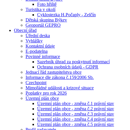
Foto hřiště
Turistika v okolí
Cyklostezka H.Počaply - Zelčín
Dětská skupina Býkev
Geoportál GEPRO
Obecní úřad
Úřední deska
Vyhlášky
Kontaktní údaje
E-podatelna
Povinné informace
Sazebník úhrad za poskytnutí informací
Ochrana osobních údajů - GDPR
Jednací řád zastupitelstva obce
Informace dle zákona č.159⁄2006 Sb.
Czechpoint
Mimořádné události a krizové situace
Poplatky pro rok 2026
Územní plán obce
Územní plán obce - změna č.1 právní stav
Územní plán obce - změna č.2 právní stav
Územní plán obce - změna č.3 právní stav
Územní plán obce - změna č.4 právní stav
Územní plán obce - změna č.5 právní stav
Profil zadavatele