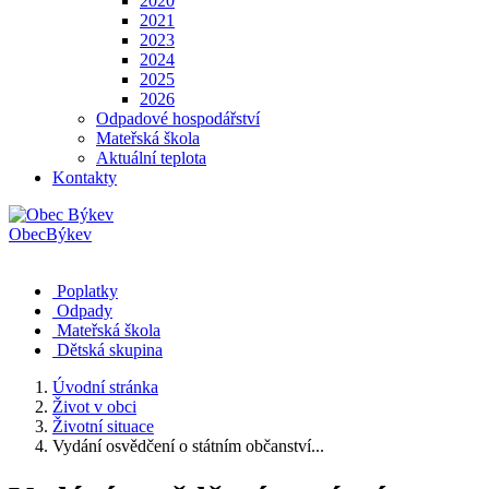
2020
2021
2023
2024
2025
2026
Odpadové hospodářství
Mateřská škola
Aktuální teplota
Kontakty
Obec
Býkev
Poplatky
Odpady
Mateřská škola
Dětská skupina
Úvodní stránka
Život v obci
Životní situace
Vydání osvědčení o státním občanství...