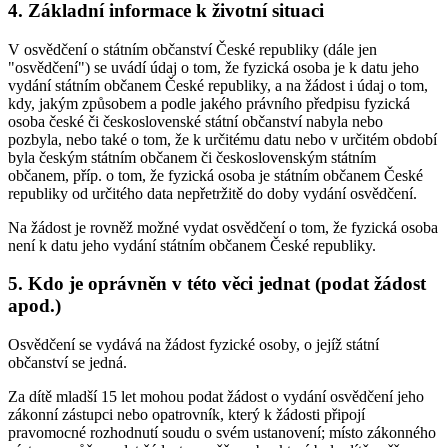
4. Základní informace k životní situaci
V osvědčení o státním občanství České republiky (dále jen
"osvědčení") se uvádí údaj o tom, že fyzická osoba je k datu jeho
vydání státním občanem České republiky, a na žádost i údaj o tom,
kdy, jakým způsobem a podle jakého právního předpisu fyzická
osoba české či československé státní občanství nabyla nebo
pozbyla, nebo také o tom, že k určitému datu nebo v určitém období
byla českým státním občanem či československým státním
občanem, příp. o tom, že fyzická osoba je státním občanem České
republiky od určitého data nepřetržitě do doby vydání osvědčení.
Na žádost je rovněž možné vydat osvědčení o tom, že fyzická osoba
není k datu jeho vydání státním občanem České republiky.
5. Kdo je oprávněn v této věci jednat (podat žádost
apod.)
Osvědčení se vydává na žádost fyzické osoby, o jejíž státní
občanství se jedná.
Za dítě mladší 15 let mohou podat žádost o vydání osvědčení jeho
zákonní zástupci nebo opatrovník, který k žádosti připojí
pravomocné rozhodnutí soudu o svém ustanovení; místo zákonného