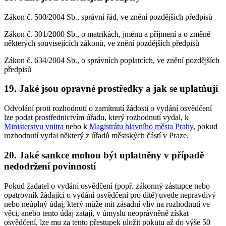
Zákon č. 500/2004 Sb., správní řád, ve znění pozdějších předpisů
Zákon č. 301/2000 Sb., o matrikách, jménu a příjmení a o změně
některých souvisejících zákonů, ve znění pozdějších předpisů
Zákon č. 634/2004 Sb., o správních poplatcích, ve znění pozdějších
předpisů
19. Jaké jsou opravné prostředky a jak se uplatňují
Odvolání proti rozhodnutí o zamítnutí žádosti o vydání osvědčení
lze podat prostřednictvím úřadu, který rozhodnutí vydal, k
Ministerstvu vnitra
nebo k
Magistrátu hlavního města Prahy
, pokud
rozhodnutí vydal některý z úřadů městských částí v Praze.
20. Jaké sankce mohou být uplatněny v případě
nedodržení povinností
Pokud žadatel o vydání osvědčení (popř. zákonný zástupce nebo
opatrovník žádající o vydání osvědčení pro dítě) uvede nepravdivý
nebo neúplný údaj, který může mít zásadní vliv na rozhodnutí ve
věci, anebo tento údaj zatají, v úmyslu neoprávněně získat
osvědčení, lze mu za tento přestupek uložit pokutu až do výše 50