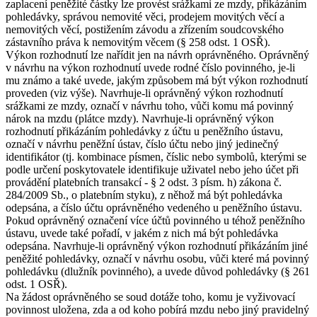
zaplacení peněžité částky lze provést srážkami ze mzdy, přikázáním
pohledávky, správou nemovité věci, prodejem movitých věcí a
nemovitých věcí, postižením závodu a zřízením soudcovského
zástavního práva k nemovitým věcem (§ 258 odst. 1 OSŘ).
Výkon rozhodnutí lze nařídit jen na návrh oprávněného. Oprávněný
v návrhu na výkon rozhodnutí uvede rodné číslo povinného, je-li
mu známo a také uvede, jakým způsobem má být výkon rozhodnutí
proveden (viz výše). Navrhuje-li oprávněný výkon rozhodnutí
srážkami ze mzdy, označí v návrhu toho, vůči komu má povinný
nárok na mzdu (plátce mzdy). Navrhuje-li oprávněný výkon
rozhodnutí přikázáním pohledávky z účtu u peněžního ústavu,
označí v návrhu peněžní ústav, číslo účtu nebo jiný jedinečný
identifikátor (tj. kombinace písmen, číslic nebo symbolů, kterými se
podle určení poskytovatele identifikuje uživatel nebo jeho účet při
provádění platebních transakcí - § 2 odst. 3 písm. h) zákona č.
284/2009 Sb., o platebním styku), z něhož má být pohledávka
odepsána, a číslo účtu oprávněného vedeného u peněžního ústavu.
Pokud oprávněný označení více účtů povinného u téhož peněžního
ústavu, uvede také pořadí, v jakém z nich má být pohledávka
odepsána. Navrhuje-li oprávněný výkon rozhodnutí přikázáním jiné
peněžité pohledávky, označí v návrhu osobu, vůči které má povinný
pohledávku (dlužník povinného), a uvede důvod pohledávky (§ 261
odst. 1 OSŘ).
Na žádost oprávněného se soud dotáže toho, komu je vyživovací
povinnost uložena, zda a od koho pobírá mzdu nebo jiný pravidelný