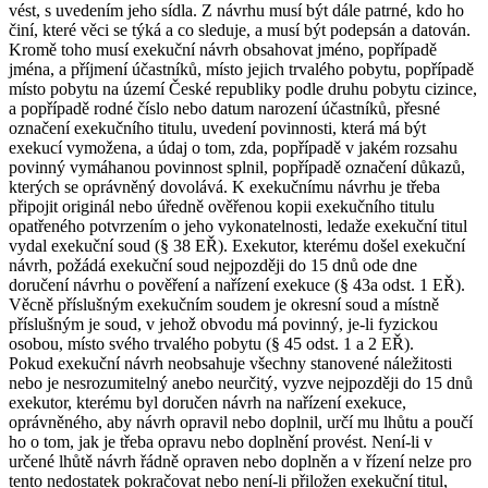
vést, s uvedením jeho sídla. Z návrhu musí být dále patrné, kdo ho
činí, které věci se týká a co sleduje, a musí být podepsán a datován.
Kromě toho musí exekuční návrh obsahovat jméno, popřípadě
jména, a příjmení účastníků, místo jejich trvalého pobytu, popřípadě
místo pobytu na území České republiky podle druhu pobytu cizince,
a popřípadě rodné číslo nebo datum narození účastníků, přesné
označení exekučního titulu, uvedení povinnosti, která má být
exekucí vymožena, a údaj o tom, zda, popřípadě v jakém rozsahu
povinný vymáhanou povinnost splnil, popřípadě označení důkazů,
kterých se oprávněný dovolává. K exekučnímu návrhu je třeba
připojit originál nebo úředně ověřenou kopii exekučního titulu
opatřeného potvrzením o jeho vykonatelnosti, ledaže exekuční titul
vydal exekuční soud (§ 38 EŘ). Exekutor, kterému došel exekuční
návrh, požádá exekuční soud nejpozději do 15 dnů ode dne
doručení návrhu o pověření a nařízení exekuce (§ 43a odst. 1 EŘ).
Věcně příslušným exekučním soudem je okresní soud a místně
příslušným je soud, v jehož obvodu má povinný, je-li fyzickou
osobou, místo svého trvalého pobytu (§ 45 odst. 1 a 2 EŘ).
Pokud exekuční návrh neobsahuje všechny stanovené náležitosti
nebo je nesrozumitelný anebo neurčitý, vyzve nejpozději do 15 dnů
exekutor, kterému byl doručen návrh na nařízení exekuce,
oprávněného, aby návrh opravil nebo doplnil, určí mu lhůtu a poučí
ho o tom, jak je třeba opravu nebo doplnění provést. Není-li v
určené lhůtě návrh řádně opraven nebo doplněn a v řízení nelze pro
tento nedostatek pokračovat nebo není-li přiložen exekuční titul,