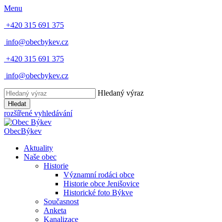
Menu
+420 315 691 375
info@obecbykev.cz
+420 315 691 375
info@obecbykev.cz
Hledaný výraz
Hledat
rozšířené vyhledávání
Obec
Býkev
Aktuality
Naše obec
Historie
Významní rodáci obce
Historie obce Jenišovice
Historické foto Býkve
Současnost
Anketa
Kanalizace