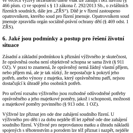
ve věcech výživy nezletilého dítěte však lze zahájit i bez návrhu (§
466 písm. c) ve spojení s § 13 zákona č. 292/2013 Sb., o zvláštních
řízeních soudních, dále jen „ZŘS“). Dítě je v řízení zastoupeno
opatrovníkem, kterého soud pro řízení jmenuje. Opatrovníkem soud
jmenuje zpravidla orgán sociálně-právní ochrany dětí (§ 469 odst. 1
ZŘS).
6. Jaké jsou podmínky a postup pro řešení životní
situace
Zásadní a základní podmínkou k přiznání výživného je skutečnost,
že oprávněná osoba není objektivně schopna se sama živit (§ 911
OZ). V praxi to znamená, že oprávněný nemá žádný vlastní příjem,
nebo příjem má, ale je tak nízký, že nepostačuje k pokrytí jeho
potřeb, anebo výnosy z majetku, který oprávněnému patří, nejsou
dostačující k úhradě jeho osobních potřeb.
Pro určení rozsahu výživného jsou rozhodné odůvodněné potřeby
oprávněného a jeho majetkové poměry, jakož i schopnosti, možnosti
a majetkové poměry povinného (§ 913 odst. 1 OZ).
Výživné lze přiznat jen ode dne zahájení soudního řízení. U
výživného pro děti i za dobu nejdéle tří let zpětně ode dne zahájení
soudního řízení. Výživné pro neprovdanou matku a úhradu nákladů
spojených s těhotenstvím a porodem lze též přiznat i nazpět, nejdéle