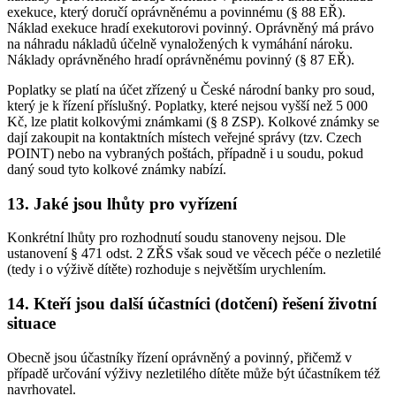
exekuce, který doručí oprávněnému a povinnému (§ 88 EŘ).
Náklad exekuce hradí exekutorovi povinný. Oprávněný má právo
na náhradu nákladů účelně vynaložených k vymáhání nároku.
Náklady oprávněného hradí oprávněnému povinný (§ 87 EŘ).
Poplatky se platí na účet zřízený u České národní banky pro soud,
který je k řízení příslušný. Poplatky, které nejsou vyšší než 5 000
Kč, lze platit kolkovými známkami (§ 8 ZSP). Kolkové známky se
dají zakoupit na kontaktních místech veřejné správy (tzv. Czech
POINT) nebo na vybraných poštách, případně i u soudu, pokud
daný soud tyto kolkové známky nabízí.
13. Jaké jsou lhůty pro vyřízení
Konkrétní lhůty pro rozhodnutí soudu stanoveny nejsou. Dle
ustanovení § 471 odst. 2 ZŘS však soud ve věcech péče o nezletilé
(tedy i o výživě dítěte) rozhoduje s největším urychlením.
14. Kteří jsou další účastníci (dotčení) řešení životní
situace
Obecně jsou účastníky řízení oprávněný a povinný, přičemž v
případě určování výživy nezletilého dítěte může být účastníkem též
navrhovatel.