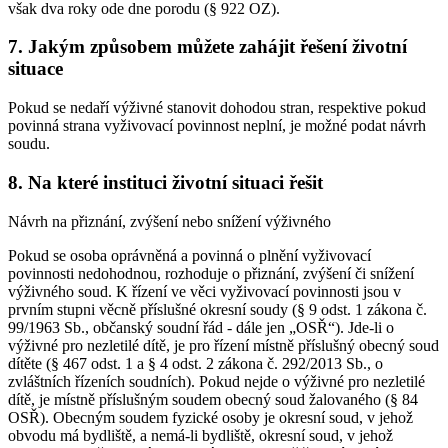
však dva roky ode dne porodu (§ 922 OZ).
7. Jakým způsobem můžete zahájit řešení životní
situace
Pokud se nedaří výživné stanovit dohodou stran, respektive pokud
povinná strana vyživovací povinnost neplní, je možné podat návrh
soudu.
8. Na které instituci životní situaci řešit
Návrh na přiznání, zvýšení nebo snížení výživného
Pokud se osoba oprávněná a povinná o plnění vyživovací
povinnosti nedohodnou, rozhoduje o přiznání, zvýšení či snížení
výživného soud. K řízení ve věci vyživovací povinnosti jsou v
prvním stupni věcně příslušné okresní soudy (§ 9 odst. 1 zákona č.
99/1963 Sb., občanský soudní řád - dále jen „OSŘ“). Jde-li o
výživné pro nezletilé dítě, je pro řízení místně příslušný obecný soud
dítěte (§ 467 odst. 1 a § 4 odst. 2 zákona č. 292/2013 Sb., o
zvláštních řízeních soudních). Pokud nejde o výživné pro nezletilé
dítě, je místně příslušným soudem obecný soud žalovaného (§ 84
OSŘ). Obecným soudem fyzické osoby je okresní soud, v jehož
obvodu má bydliště, a nemá-li bydliště, okresní soud, v jehož