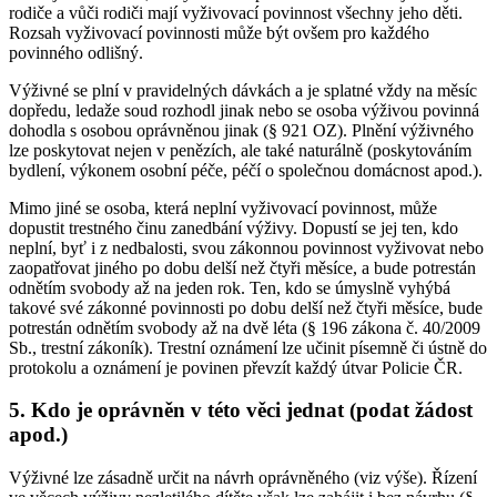
rodiče a vůči rodiči mají vyživovací povinnost všechny jeho děti.
Rozsah vyživovací povinnosti může být ovšem pro každého
povinného odlišný.
Výživné se plní v pravidelných dávkách a je splatné vždy na měsíc
dopředu, ledaže soud rozhodl jinak nebo se osoba výživou povinná
dohodla s osobou oprávněnou jinak (§ 921 OZ). Plnění výživného
lze poskytovat nejen v penězích, ale také naturálně (poskytováním
bydlení, výkonem osobní péče, péčí o společnou domácnost apod.).
Mimo jiné se osoba, která neplní vyživovací povinnost, může
dopustit trestného činu zanedbání výživy. Dopustí se jej ten, kdo
neplní, byť i z nedbalosti, svou zákonnou povinnost vyživovat nebo
zaopatřovat jiného po dobu delší než čtyři měsíce, a bude potrestán
odnětím svobody až na jeden rok. Ten, kdo se úmyslně vyhýbá
takové své zákonné povinnosti po dobu delší než čtyři měsíce, bude
potrestán odnětím svobody až na dvě léta (§ 196 zákona č. 40/2009
Sb., trestní zákoník). Trestní oznámení lze učinit písemně či ústně do
protokolu a oznámení je povinen převzít každý útvar Policie ČR.
5. Kdo je oprávněn v této věci jednat (podat žádost
apod.)
Výživné lze zásadně určit na návrh oprávněného (viz výše). Řízení