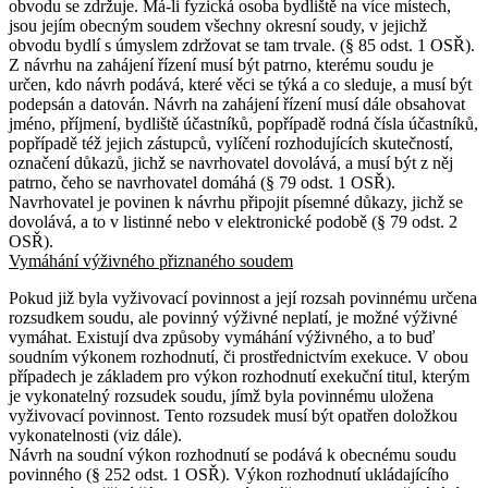
obvodu se zdržuje. Má-li fyzická osoba bydliště na více místech,
jsou jejím obecným soudem všechny okresní soudy, v jejichž
obvodu bydlí s úmyslem zdržovat se tam trvale. (§ 85 odst. 1 OSŘ).
Z návrhu na zahájení řízení musí být patrno, kterému soudu je
určen, kdo návrh podává, které věci se týká a co sleduje, a musí být
podepsán a datován. Návrh na zahájení řízení musí dále obsahovat
jméno, příjmení, bydliště účastníků, popřípadě rodná čísla účastníků,
popřípadě též jejich zástupců, vylíčení rozhodujících skutečností,
označení důkazů, jichž se navrhovatel dovolává, a musí být z něj
patrno, čeho se navrhovatel domáhá (§ 79 odst. 1 OSŘ).
Navrhovatel je povinen k návrhu připojit písemné důkazy, jichž se
dovolává, a to v listinné nebo v elektronické podobě (§ 79 odst. 2
OSŘ).
Vymáhání výživného přiznaného soudem
Pokud již byla vyživovací povinnost a její rozsah povinnému určena
rozsudkem soudu, ale povinný výživné neplatí, je možné výživné
vymáhat. Existují dva způsoby vymáhání výživného, a to buď
soudním výkonem rozhodnutí, či prostřednictvím exekuce. V obou
případech je základem pro výkon rozhodnutí exekuční titul, kterým
je vykonatelný rozsudek soudu, jímž byla povinnému uložena
vyživovací povinnost. Tento rozsudek musí být opatřen doložkou
vykonatelnosti (viz dále).
Návrh na soudní výkon rozhodnutí se podává k obecnému soudu
povinného (§ 252 odst. 1 OSŘ). Výkon rozhodnutí ukládajícího