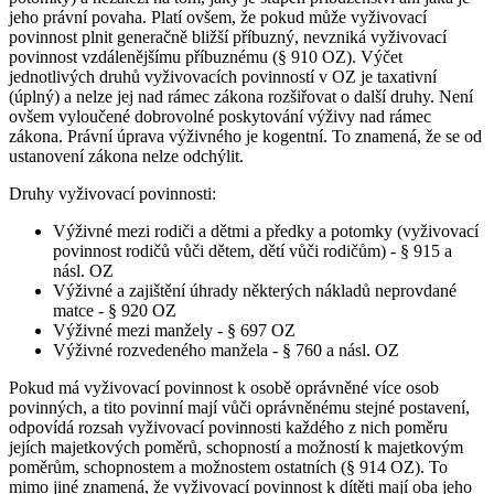
jeho právní povaha. Platí ovšem, že pokud může vyživovací
povinnost plnit generačně bližší příbuzný, nevzniká vyživovací
povinnost vzdálenějšímu příbuznému (§ 910 OZ). Výčet
jednotlivých druhů vyživovacích povinností v OZ je taxativní
(úplný) a nelze jej nad rámec zákona rozšiřovat o další druhy. Není
ovšem vyloučené dobrovolné poskytování výživy nad rámec
zákona. Právní úprava výživného je kogentní. To znamená, že se od
ustanovení zákona nelze odchýlit.
Druhy vyživovací povinnosti:
Výživné mezi rodiči a dětmi a předky a potomky (vyživovací
povinnost rodičů vůči dětem, dětí vůči rodičům) - § 915 a
násl. OZ
Výživné a zajištění úhrady některých nákladů neprovdané
matce - § 920 OZ
Výživné mezi manžely - § 697 OZ
Výživné rozvedeného manžela - § 760 a násl. OZ
Pokud má vyživovací povinnost k osobě oprávněné více osob
povinných, a tito povinní mají vůči oprávněnému stejné postavení,
odpovídá rozsah vyživovací povinnosti každého z nich poměru
jejích majetkových poměrů, schopností a možností k majetkovým
poměrům, schopnostem a možnostem ostatních (§ 914 OZ). To
mimo jiné znamená, že vyživovací povinnost k dítěti mají oba jeho