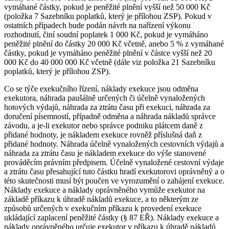
vymáhané částky, pokud je peněžité plnění vyšší než 50 000 Kč
(položka 7 Sazebníku poplatků, který je přílohou ZSP). Pokud v
ostatních případech bude podán návrh na nařízení výkonu
rozhodnutí, činí soudní poplatek 1 000 Kč, pokud je vymáháno
peněžité plnění do částky 20 000 Kč včetně, anebo 5 % z vymáhané
částky, pokud je vymáháno peněžité plnění v částce vyšší než 20
000 Kč do 40 000 000 Kč včetně (dále viz položka 21 Sazebníku
poplatků, který je přílohou ZSP).
Co se týče exekučního řízení, náklady exekuce jsou odměna
exekutora, náhrada paušálně určených či účelně vynaložených
hotových výdajů, náhrada za ztrátu času při exekuci, náhrada za
doručení písemností, případně odměna a náhrada nákladů správce
závodu, a je-li exekutor nebo správce podniku plátcem daně z
přidané hodnoty, je nákladem exekuce rovněž příslušná daň z
přidané hodnoty. Náhrada účelně vynaložených cestovních výdajů a
náhrada za ztrátu času je nákladem exekuce do výše stanovené
prováděcím právním předpisem. Účelně vynaložené cestovní výdaje
a ztrátu času přesahující tuto částku hradí exekutorovi oprávněný a o
této skutečnosti musí být poučen ve vyrozumění o zahájení exekuce.
Náklady exekuce a náklady oprávněného vymůže exekutor na
základě příkazu k úhradě nákladů exekuce, a to některým ze
způsobů určených v exekučním příkazu k provedení exekuce
ukládající zaplacení peněžité částky (§ 87 EŘ). Náklady exekuce a
náklady oprávněného určuje exekutor v příkazu k úhradě nákladů