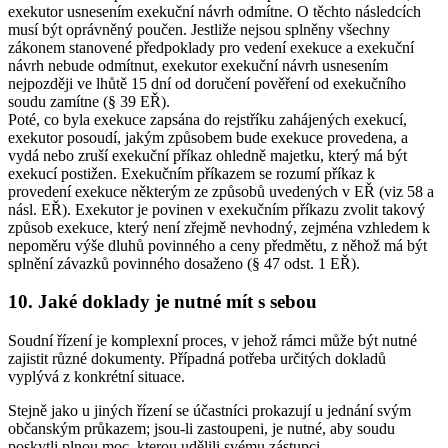
exekutor usnesením exekuční návrh odmítne. O těchto následcích
musí být oprávněný poučen. Jestliže nejsou splněny všechny
zákonem stanovené předpoklady pro vedení exekuce a exekuční
návrh nebude odmítnut, exekutor exekuční návrh usnesením
nejpozději ve lhůtě 15 dní od doručení pověření od exekučního
soudu zamítne (§ 39 EŘ).
Poté, co byla exekuce zapsána do rejstříku zahájených exekucí,
exekutor posoudí, jakým způsobem bude exekuce provedena, a
vydá nebo zruší exekuční příkaz ohledně majetku, který má být
exekucí postižen. Exekučním příkazem se rozumí příkaz k
provedení exekuce některým ze způsobů uvedených v EŘ (viz 58 a
násl. EŘ). Exekutor je povinen v exekučním příkazu zvolit takový
způsob exekuce, který není zřejmě nevhodný, zejména vzhledem k
nepoměru výše dluhů povinného a ceny předmětu, z něhož má být
splnění závazků povinného dosaženo (§ 47 odst. 1 EŘ).
10. Jaké doklady je nutné mít s sebou
Soudní řízení je komplexní proces, v jehož rámci může být nutné
zajistit různé dokumenty. Případná potřeba určitých dokladů
vyplývá z konkrétní situace.
Stejně jako u jiných řízení se účastníci prokazují u jednání svým
občanským průkazem; jsou-li zastoupeni, je nutné, aby soudu
poskytli plnou moc, kterou udělili svému zástupci.