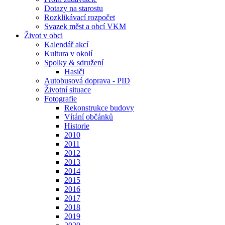
Dotazy na starostu
Rozklikávací rozpočet
Svazek měst a obcí VKM
Život v obci
Kalendář akcí
Kultura v okolí
Spolky & sdružení
Hasiči
Autobusová doprava - PID
Životní situace
Fotografie
Rekonstrukce budovy
Vítání občánků
Historie
2010
2011
2012
2013
2014
2015
2016
2017
2018
2019