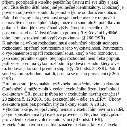
příjem, popřípadě u kterého peněžního ústavu má své účty a jaká
jsou čísla těchto účtů nebo jiné jedinečné identifikátory. Dotázaný je
povinen odpovědět soudu do jednoho týdne od doručení dotazu.
Pokud dotázaný tuto povinnost nesplní nebo uvede v odpovědi
nepravdivé nebo neúplné údaje, může mu soud uložit pořádkovou
pokutu. Pokud jde o vymáhání výživného pro nezletilé dítě,
poskytne soud na žádost účastníka pomoc při zjišťování bydliště
toho, komu z rozhodnutí vyplývá povinnost (§ 260 OSŘ).
K návrhu na výkon rozhodnutí musí oprávněný připojit stejnopis
rozhodnutí, opatřený potvrzením o jeho vykonatelnosti. Potvrzením
o vykonatelnosti opatří rozhodnutí soud, který o věci rozhodoval
jako soud prvního stupně. Stejnopis rozhodnutí není třeba připojit,
jestliže se návrh na výkon rozhodnutí podává u soudu, který o věci
rozhodoval jako soud prvního stupně (§ 261 odst. 2 OSŘ). Pokud
soud výkon rozhodnutí nařídí, postará se o jeho provedení (§ 265
OSŘ).
Druhou cestou je vymáhání výživného prostřednictvím exekutora.
Oprávněný si může zvolit k vedení exekučního řízení kteréhokoli
exekutora v ČR, pouze je třeba jej v exekučním návrhu označit (§
28 zákona č. 120/2001 Sb., exekuční řád – dále jen „EŘ“). Úkony
exekutora jsou pak považovány za úkony soudu (§ 28 EŘ).
Výhodou také je, že oprávněný nemusí v exekučním návrhu uvádět,
jakým způsobem má být exekuce provedena. Nejvhodnější způsob
pro vedení exekuce volí exekutor sám (§ 47 odst. 1 EŘ).
V exekučním návrhu musí být označen exekutor, který má exekuci