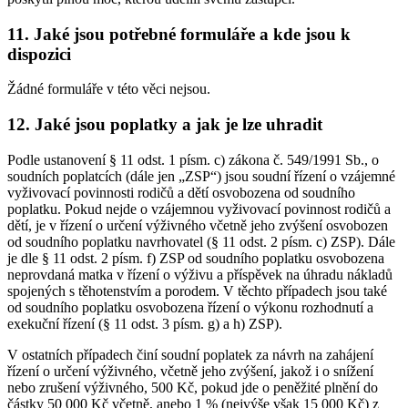
11. Jaké jsou potřebné formuláře a kde jsou k
dispozici
Žádné formuláře v této věci nejsou.
12. Jaké jsou poplatky a jak je lze uhradit
Podle ustanovení § 11 odst. 1 písm. c) zákona č. 549/1991 Sb., o
soudních poplatcích (dále jen „ZSP“) jsou soudní řízení o vzájemné
vyživovací povinnosti rodičů a dětí osvobozena od soudního
poplatku. Pokud nejde o vzájemnou vyživovací povinnost rodičů a
dětí, je v řízení o určení výživného včetně jeho zvýšení osvobozen
od soudního poplatku navrhovatel (§ 11 odst. 2 písm. c) ZSP). Dále
je dle § 11 odst. 2 písm. f) ZSP od soudního poplatku osvobozena
neprovdaná matka v řízení o výživu a příspěvek na úhradu nákladů
spojených s těhotenstvím a porodem. V těchto případech jsou také
od soudního poplatku osvobozena řízení o výkonu rozhodnutí a
exekuční řízení (§ 11 odst. 3 písm. g) a h) ZSP).
V ostatních případech činí soudní poplatek za návrh na zahájení
řízení o určení výživného, včetně jeho zvýšení, jakož i o snížení
nebo zrušení výživného, 500 Kč, pokud jde o peněžité plnění do
částky 50 000 Kč včetně, anebo 1 % (nejvýše však 15 000 Kč) z