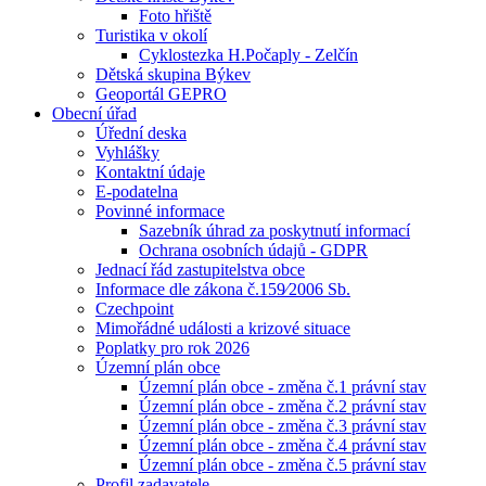
Foto hřiště
Turistika v okolí
Cyklostezka H.Počaply - Zelčín
Dětská skupina Býkev
Geoportál GEPRO
Obecní úřad
Úřední deska
Vyhlášky
Kontaktní údaje
E-podatelna
Povinné informace
Sazebník úhrad za poskytnutí informací
Ochrana osobních údajů - GDPR
Jednací řád zastupitelstva obce
Informace dle zákona č.159⁄2006 Sb.
Czechpoint
Mimořádné události a krizové situace
Poplatky pro rok 2026
Územní plán obce
Územní plán obce - změna č.1 právní stav
Územní plán obce - změna č.2 právní stav
Územní plán obce - změna č.3 právní stav
Územní plán obce - změna č.4 právní stav
Územní plán obce - změna č.5 právní stav
Profil zadavatele