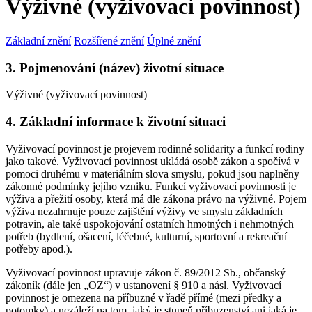
Výživné (vyživovací povinnost)
Základní znění
Rozšířené znění
Úplné znění
3. Pojmenování (název) životní situace
Výživné (vyživovací povinnost)
4. Základní informace k životní situaci
Vyživovací povinnost je projevem rodinné solidarity a funkcí rodiny
jako takové. Vyživovací povinnost ukládá osobě zákon a spočívá v
pomoci druhému v materiálním slova smyslu, pokud jsou naplněny
zákonné podmínky jejího vzniku. Funkcí vyživovací povinnosti je
výživa a přežití osoby, která má dle zákona právo na výživné. Pojem
výživa nezahrnuje pouze zajištění výživy ve smyslu základních
potravin, ale také uspokojování ostatních hmotných i nehmotných
potřeb (bydlení, ošacení, léčebné, kulturní, sportovní a rekreační
potřeby apod.).
Vyživovací povinnost upravuje zákon č. 89/2012 Sb., občanský
zákoník (dále jen „OZ“) v ustanovení § 910 a násl. Vyživovací
povinnost je omezena na příbuzné v řadě přímé (mezi předky a
potomky) a nezáleží na tom, jaký je stupeň příbuzenství ani jaká je