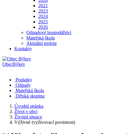
2020
2021
2023
2024
2025
2026
Odpadové hospodářství
Mateřská škola
Aktuální teplota
Kontakty
Obec
Býkev
Poplatky
Odpady
Mateřská škola
Dětská skupina
Úvodní stránka
Život v obci
Životní situace
Výživné (vyživovací povinnost)