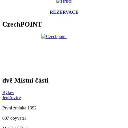
REZERVACE
CzechPOINT
dvě Místní části
Býkev
Jenišovice
První zmínka 1392
607 obyvatel