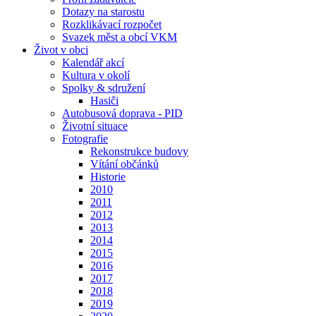
Dotazy na starostu
Rozklikávací rozpočet
Svazek měst a obcí VKM
Život v obci
Kalendář akcí
Kultura v okolí
Spolky & sdružení
Hasiči
Autobusová doprava - PID
Životní situace
Fotografie
Rekonstrukce budovy
Vítání občánků
Historie
2010
2011
2012
2013
2014
2015
2016
2017
2018
2019