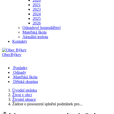
2020
2021
2023
2024
2025
2026
Odpadové hospodářství
Mateřská škola
Aktuální teplota
Kontakty
Obec
Býkev
Poplatky
Odpady
Mateřská škola
Dětská skupina
Úvodní stránka
Život v obci
Životní situace
Žádost o posouzení splnění podmínek pro...