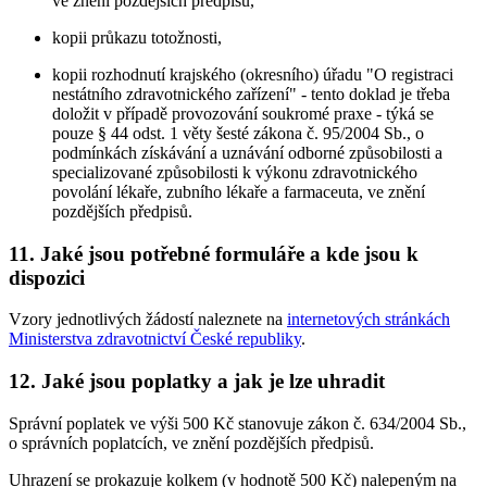
ve znění pozdějších předpisů,
kopii průkazu totožnosti,
kopii rozhodnutí krajského (okresního) úřadu "O registraci
nestátního zdravotnického zařízení" - tento doklad je třeba
doložit v případě provozování soukromé praxe - týká se
pouze § 44 odst. 1 věty šesté zákona č. 95/2004 Sb., o
podmínkách získávání a uznávání odborné způsobilosti a
specializované způsobilosti k výkonu zdravotnického
povolání lékaře, zubního lékaře a farmaceuta, ve znění
pozdějších předpisů.
11. Jaké jsou potřebné formuláře a kde jsou k
dispozici
Vzory jednotlivých žádostí naleznete na
internetových stránkách
Ministerstva zdravotnictví České republiky
.
12. Jaké jsou poplatky a jak je lze uhradit
Správní poplatek ve výši 500 Kč stanovuje zákon č. 634/2004 Sb.,
o správních poplatcích, ve znění pozdějších předpisů.
Uhrazení se prokazuje kolkem (v hodnotě 500 Kč) nalepeným na