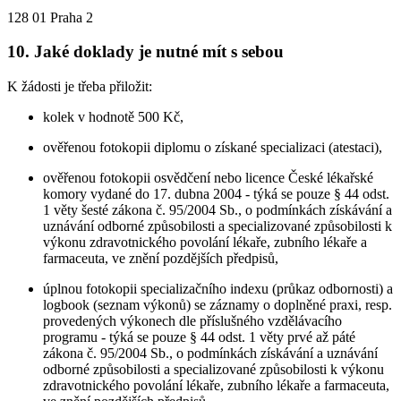
128 01 Praha 2
10. Jaké doklady je nutné mít s sebou
K žádosti je třeba přiložit:
kolek v hodnotě 500 Kč,
ověřenou fotokopii diplomu o získané specializaci (atestaci),
ověřenou fotokopii osvědčení nebo licence České lékařské
komory vydané do 17. dubna 2004 - týká se pouze § 44 odst.
1 věty šesté zákona č. 95/2004 Sb., o podmínkách získávání a
uznávání odborné způsobilosti a specializované způsobilosti k
výkonu zdravotnického povolání lékaře, zubního lékaře a
farmaceuta, ve znění pozdějších předpisů,
úplnou fotokopii specializačního indexu (průkaz odbornosti) a
logbook (seznam výkonů) se záznamy o doplněné praxi, resp.
provedených výkonech dle příslušného vzdělávacího
programu - týká se pouze § 44 odst. 1 věty prvé až páté
zákona č. 95/2004 Sb., o podmínkách získávání a uznávání
odborné způsobilosti a specializované způsobilosti k výkonu
zdravotnického povolání lékaře, zubního lékaře a farmaceuta,