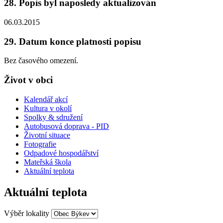
28. Popis byl naposledy aktualizován
06.03.2015
29. Datum konce platnosti popisu
Bez časového omezení.
Život v obci
Kalendář akcí
Kultura v okolí
Spolky & sdružení
Autobusová doprava - PID
Životní situace
Fotografie
Odpadové hospodářství
Mateřská škola
Aktuální teplota
Aktuální teplota
Výběr lokality