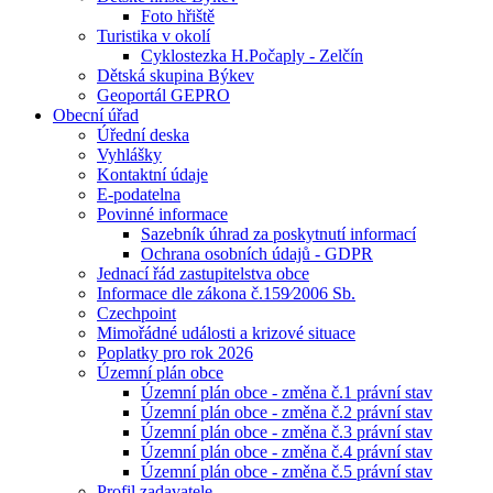
Foto hřiště
Turistika v okolí
Cyklostezka H.Počaply - Zelčín
Dětská skupina Býkev
Geoportál GEPRO
Obecní úřad
Úřední deska
Vyhlášky
Kontaktní údaje
E-podatelna
Povinné informace
Sazebník úhrad za poskytnutí informací
Ochrana osobních údajů - GDPR
Jednací řád zastupitelstva obce
Informace dle zákona č.159⁄2006 Sb.
Czechpoint
Mimořádné události a krizové situace
Poplatky pro rok 2026
Územní plán obce
Územní plán obce - změna č.1 právní stav
Územní plán obce - změna č.2 právní stav
Územní plán obce - změna č.3 právní stav
Územní plán obce - změna č.4 právní stav
Územní plán obce - změna č.5 právní stav
Profil zadavatele