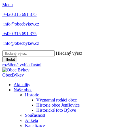
Menu
+420 315 691 375
info@obecbykev.cz
+420 315 691 375
info@obecbykev.cz
Hledaný výraz
Hledat
rozšířené vyhledávání
Obec
Býkev
Aktuality
Naše obec
Historie
Významní rodáci obce
Historie obce Jenišovice
Historické foto Býkve
Současnost
Anketa
Kanalizace