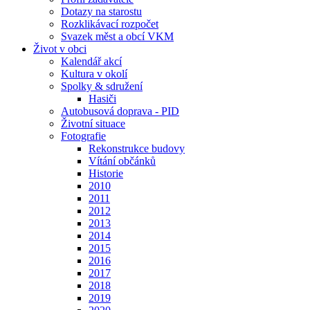
Dotazy na starostu
Rozklikávací rozpočet
Svazek měst a obcí VKM
Život v obci
Kalendář akcí
Kultura v okolí
Spolky & sdružení
Hasiči
Autobusová doprava - PID
Životní situace
Fotografie
Rekonstrukce budovy
Vítání občánků
Historie
2010
2011
2012
2013
2014
2015
2016
2017
2018
2019