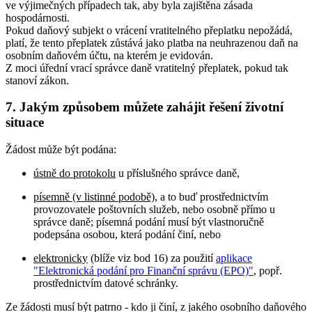
ve výjimečných případech tak, aby byla zajištěna zásada
hospodárnosti.
Pokud daňový subjekt o vrácení vratitelného přeplatku nepožádá,
platí, že tento přeplatek zůstává jako platba na neuhrazenou daň na
osobním daňovém účtu, na kterém je evidován.
Z moci úřední vrací správce daně vratitelný přeplatek, pokud tak
stanoví zákon.
7. Jakým způsobem můžete zahájit řešení životní
situace
Žádost může být podána:
ústně do protokolu
u příslušného správce daně,
písemně (v listinné podobě)
, a to buď prostřednictvím
provozovatele poštovních služeb, nebo osobně přímo u
správce daně; písemná podání musí být vlastnoručně
podepsána osobou, která podání činí, nebo
elektronicky
(blíže viz bod 16) za použití
aplikace
"Elektronická podání pro Finanční správu (EPO)"
, popř.
prostřednictvím datové schránky.
Ze žádosti musí být patrno - kdo ji činí, z jakého osobního daňového