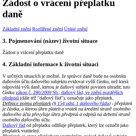
Žádost o vrácení přeplatku
daně
Základní znění
Rozšířené znění
Úplné znění
3. Pojmenování (název) životní situace
Žádost o vrácení přeplatku daně
4. Základní informace k životní situaci
V určitých situacích je možné, že správce daně bude na osobním
daňovém účtu daňového subjektu evidovat vyšší částku, než která
odpovídá výši daně, kterou je daňový subjekt povinen uhradit; tuto
částku
zákon č. 280/2009 Sb., daňový řád, ve znění pozdějších
předpisů
(dále též "daňový řád"), označuje jako přeplatek.
Definice pojmu přeplatek
(
§ 154 odst. 1 daňového řádu
) - přeplatek
je částka, o kterou úhrn plateb a vratek na kreditní straně osobního
daňového účtu převyšuje úhrn předpisů a odpisů na debetní straně
osobního daňového účtu.
Daňový řád
od přeplatku odlišuje přeplatek, který lze označit jako
přeplatek vratitelný.