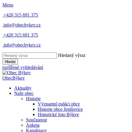
Menu
+420 315 691 375
info@obecbykev.cz
+420 315 691 375
info@obecbykev.cz
Hledaný výraz
Hledat
rozšířené vyhledávání
Obec
Býkev
Aktuality
Naše obec
Historie
Významní rodáci obce
Historie obce Jenišovice
Historické foto Býkve
Současnost
Anketa
Kanalizace