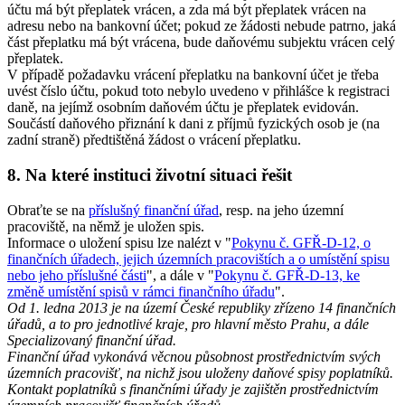
účtu má být přeplatek vrácen, a zda má být přeplatek vrácen na
adresu nebo na bankovní účet; pokud ze žádosti nebude patrno, jaká
část přeplatku má být vrácena, bude daňovému subjektu vrácen celý
přeplatek.
V případě požadavku vrácení přeplatku na bankovní účet je třeba
uvést číslo účtu, pokud toto nebylo uvedeno v přihlášce k registraci
daně, na jejímž osobním daňovém účtu je přeplatek evidován.
Součástí daňového přiznání k dani z příjmů fyzických osob je (na
zadní straně) předtištěná žádost o vrácení přeplatku.
8. Na které instituci životní situaci řešit
Obraťte se na
příslušný finanční úřad
, resp. na jeho územní
pracoviště, na němž je uložen spis.
Informace o uložení spisu lze nalézt v "
Pokynu č. GFŘ-D-12, o
finančních úřadech, jejich územních pracovištích a o umístění spisu
nebo jeho příslušné části
", a dále v "
Pokynu č. GFŘ-D-13, ke
změně umístění spisů v rámci finančního úřadu
".
Od 1. ledna 2013 je na území České republiky zřízeno 14 finančních
úřadů, a to pro jednotlivé kraje, pro hlavní město Prahu, a dále
Specializovaný finanční úřad.
Finanční úřad vykonává věcnou působnost prostřednictvím svých
územních pracovišť, na nichž jsou uloženy daňové spisy poplatníků.
Kontakt poplatníků s finančními úřady je zajištěn prostřednictvím