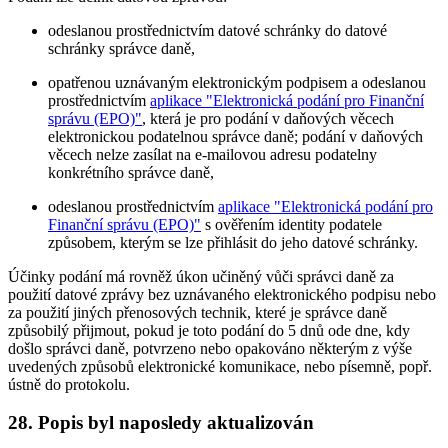
odeslanou prostřednictvím datové schránky do datové
schránky správce daně,
opatřenou uznávaným elektronickým podpisem a odeslanou
prostřednictvím
aplikace "Elektronická podání pro Finanční
správu (EPO)"
, která je pro podání v daňových věcech
elektronickou podatelnou správce daně; podání v daňových
věcech nelze zasílat na e-mailovou adresu podatelny
konkrétního správce daně,
odeslanou prostřednictvím
aplikace "Elektronická podání pro
Finanční správu (EPO)"
s ověřením identity podatele
způsobem, kterým se lze přihlásit do jeho datové schránky.
Účinky podání má rovněž úkon učiněný vůči správci daně za
použití datové zprávy bez uznávaného elektronického podpisu nebo
za použití jiných přenosových technik, které je správce daně
způsobilý přijmout, pokud je toto podání do 5 dnů ode dne, kdy
došlo správci daně, potvrzeno nebo opakováno některým z výše
uvedených způsobů elektronické komunikace, nebo písemně, popř.
ústně do protokolu.
28. Popis byl naposledy aktualizován