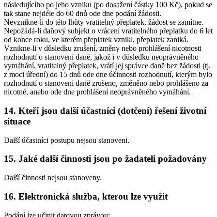
následujícího po jeho vzniku (po dosažení částky 100 Kč), pokud se
tak stane nejdéle do 60 dnů ode dne podání žádosti.
Nevznikne-li do této lhůty vratitelný přeplatek, žádost se zamítne.
Nepožádá-li daňový subjekt o vrácení vratitelného přeplatku do 6 let
od konce roku, ve kterém přeplatek vznikl, přeplatek zaniká.
Vznikne-li v důsledku zrušení, změny nebo prohlášení nicotnosti
rozhodnutí o stanovení daně, jakož i v důsledku neoprávněného
vymáhání, vratitelný přeplatek, vrátí jej správce daně bez žádosti (tj.
z moci úřední) do 15 dnů ode dne účinnosti rozhodnutí, kterým bylo
rozhodnutí o stanovení daně zrušeno, změněno nebo prohlášeno za
nicotné, anebo ode dne prohlášení neoprávněného vymáhání.
14. Kteří jsou další účastníci (dotčení) řešení životní
situace
Další účastníci postupu nejsou stanoveni.
15. Jaké další činnosti jsou po žadateli požadovány
Další činnosti nejsou stanoveny.
16. Elektronická služba, kterou lze využít
Podání lze učinit datovou zprávou: