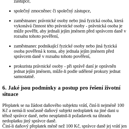
zástupce,
společný zmocněnec či společný zástupce,
zaměstnanec právnické osoby nebo jiná fyzická osoba, která
vykonává činnost této právnické osoby - právnická osoba je
může pověřit, aby jednali jejím jménem před správcem daně v
rozsahu tohoto pověření,
zaměstnanec podnikající fyzické osoby nebo jiná fyzická
osoba pověřená k tomu, aby jednala jejím jménem před
správcem daně v rozsahu tohoto pověření,
prokurista právnické osoby - při správě daní je oprávněn
jednat jejím jménem, může-li podle udělené prokury jednat
samostatně.
6. Jaké jsou podmínky a postup pro řešení životní
situace
Přeplatek se na žádost daňového subjektu vrátí, činí-li nejméně 100
Kč a nemá-li současně daňový subjekt nedoplatek na jiné dani u
téhož správce daně, nebo neuplatnil-li požadavek na úhradu
nedoplatku jiný správce daně.
Činí-li daňový přeplatek méně než 100 Kč, správce daně jej vrátí jen