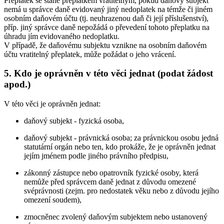
Přeplatek se stane přeplatkem vratitelným, pokud daňový subjekt
nemá u správce daně evidovaný jiný nedoplatek na témže či jiném
osobním daňovém účtu (tj. neuhrazenou daň či její příslušenství),
příp. jiný správce daně nepožádá o převedení tohoto přeplatku na
úhradu jím evidovaného nedoplatku.
V případě, že daňovému subjektu vznikne na osobním daňovém
účtu vratitelný přeplatek, může požádat o jeho vrácení.
5. Kdo je oprávněn v této věci jednat (podat žádost
apod.)
V této věci je oprávněn jednat:
daňový subjekt - fyzická osoba,
daňový subjekt - právnická osoba; za právnickou osobu jedná
statutární orgán nebo ten, kdo prokáže, že je oprávněn jednat
jejím jménem podle jiného právního předpisu,
zákonný zástupce nebo opatrovník fyzické osoby, která
nemůže před správcem daně jednat z důvodu omezené
svéprávnosti (zejm. pro nedostatek věku nebo z důvodu jejího
omezení soudem),
zmocněnec zvolený daňovým subjektem nebo ustanovený