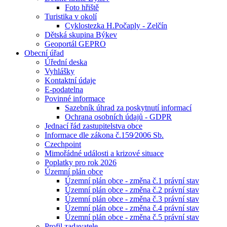
Foto hřiště
Turistika v okolí
Cyklostezka H.Počaply - Zelčín
Dětská skupina Býkev
Geoportál GEPRO
Obecní úřad
Úřední deska
Vyhlášky
Kontaktní údaje
E-podatelna
Povinné informace
Sazebník úhrad za poskytnutí informací
Ochrana osobních údajů - GDPR
Jednací řád zastupitelstva obce
Informace dle zákona č.159⁄2006 Sb.
Czechpoint
Mimořádné události a krizové situace
Poplatky pro rok 2026
Územní plán obce
Územní plán obce - změna č.1 právní stav
Územní plán obce - změna č.2 právní stav
Územní plán obce - změna č.3 právní stav
Územní plán obce - změna č.4 právní stav
Územní plán obce - změna č.5 právní stav
Profil zadavatele