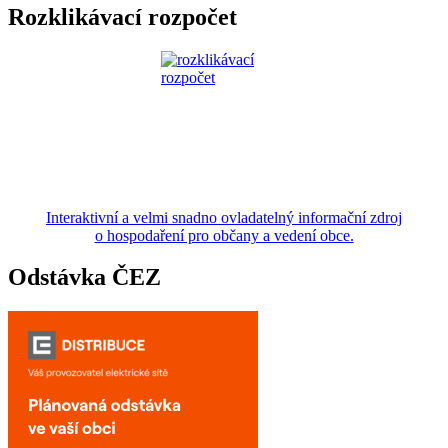
Rozklikávací rozpočet
Interaktivní a velmi snadno ovladatelný informační zdroj
o hospodaření pro občany a vedení obce.
Odstávka ČEZ