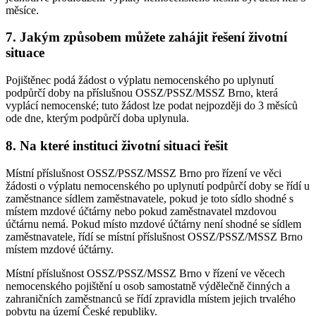
měsíce.
7. Jakým způsobem můžete zahájit řešení životní
situace
Pojištěnec podá žádost o výplatu nemocenského po uplynutí
podpůrčí doby na příslušnou OSSZ/PSSZ/MSSZ Brno, která
vyplácí nemocenské; tuto žádost lze podat nejpozději do 3 měsíců
ode dne, kterým podpůrčí doba uplynula.
8. Na které instituci životní situaci řešit
Místní příslušnost OSSZ/PSSZ/MSSZ Brno pro řízení ve věci
žádosti o výplatu nemocenského po uplynutí podpůrčí doby se řídí u
zaměstnance sídlem zaměstnavatele, pokud je toto sídlo shodné s
místem mzdové účtárny nebo pokud zaměstnavatel mzdovou
účtárnu nemá. Pokud místo mzdové účtárny není shodné se sídlem
zaměstnavatele, řídí se místní příslušnost OSSZ/PSSZ/MSSZ Brno
místem mzdové účtárny.
Místní příslušnost OSSZ/PSSZ/MSSZ Brno v řízení ve věcech
nemocenského pojištění u osob samostatně výdělečně činných a
zahraničních zaměstnanců se řídí zpravidla místem jejich trvalého
pobytu na území České republiky.