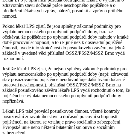
zdravotním stavu dočasně práce neschopného pojištěnce a o
předložení lékařských zpráv, nálezů, posudků a zpráv o průběhu
nemoci.
Pokud lékař LPS zjistí, že jsou splněny zákonné podmínky pro
výplatu nemocenského po uplynutí podpůrčí doby, tzn. lze
očekávat, že pojištěnec po uplynutí podpůrčí doby nabude v krátké
době pracovní schopnost, a to i k jiné než k dosavadní pojištěné
činnosti, uvede tuto skutečnost do posudkového závěru, na jehož
základě v uvedené věci příslušná OSSZ/PSSZ/MSSZ Brno vydá
rozhodnutí.
Jestliže lékař LPS zjistí, že nejsou splněny zákonné podmínky pro
výplatu nemocenského po uplynutí podpůrčí doby (např. zdravotní
stav posuzovaného pojištěnce neodůvodňuje další trvání dočasné
pracovní neschopnosti), příslušná OSSZ/PSSZ/MSSZ Brno na
základě posudkového závěru lékaře LPS vydá rozhodnutí o tom, že
pojištěnci se výplata nemocenského po uplynutí podpůrčí doby
nepřiznává.
Lékaři LPS také provádí posudkovou činnost, včetně kontroly
posuzování zdravotního stavu a dočasné pracovní schopnosti
pojištěnců, na kterou se vztahuje právo sociálního zabezpečení
Evropské unie nebo některá bilaterální smlouva o sociálním
zabezpečení.