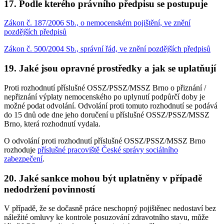
17. Podle kterého právního předpisu se postupuje
Zákon č. 187/2006 Sb., o nemocenském pojištění, ve znění
pozdějších předpisů
Zákon č. 500/2004 Sb., správní řád, ve znění pozdějších předpisů
19. Jaké jsou opravné prostředky a jak se uplatňují
Proti rozhodnutí příslušné OSSZ/PSSZ/MSSZ Brno o přiznání /
nepřiznání výplaty nemocenského po uplynutí podpůrčí doby je
možné podat odvolání. Odvolání proti tomuto rozhodnutí se podává
do 15 dnů ode dne jeho doručení u příslušné OSSZ/PSSZ/MSSZ
Brno, která rozhodnutí vydala.
O odvolání proti rozhodnutí příslušné OSSZ/PSSZ/MSSZ Brno
rozhoduje
příslušné pracoviště České správy sociálního
zabezpečení
.
20. Jaké sankce mohou být uplatněny v případě
nedodržení povinností
V případě, že se dočasně práce neschopný pojištěnec nedostaví bez
náležité omluvy ke kontrole posuzování zdravotního stavu, může