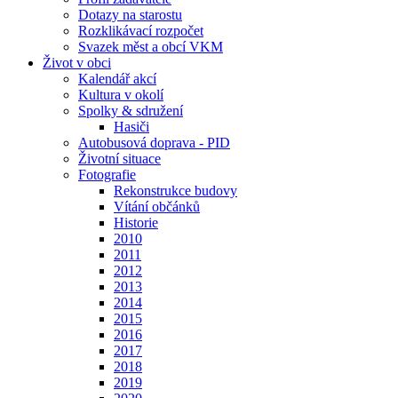
Dotazy na starostu
Rozklikávací rozpočet
Svazek měst a obcí VKM
Život v obci
Kalendář akcí
Kultura v okolí
Spolky & sdružení
Hasiči
Autobusová doprava - PID
Životní situace
Fotografie
Rekonstrukce budovy
Vítání občánků
Historie
2010
2011
2012
2013
2014
2015
2016
2017
2018
2019