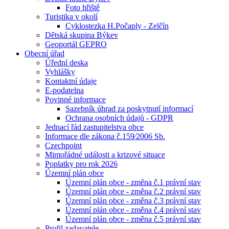
Foto hřiště
Turistika v okolí
Cyklostezka H.Počaply - Zelčín
Dětská skupina Býkev
Geoportál GEPRO
Obecní úřad
Úřední deska
Vyhlášky
Kontaktní údaje
E-podatelna
Povinné informace
Sazebník úhrad za poskytnutí informací
Ochrana osobních údajů - GDPR
Jednací řád zastupitelstva obce
Informace dle zákona č.159⁄2006 Sb.
Czechpoint
Mimořádné události a krizové situace
Poplatky pro rok 2026
Územní plán obce
Územní plán obce - změna č.1 právní stav
Územní plán obce - změna č.2 právní stav
Územní plán obce - změna č.3 právní stav
Územní plán obce - změna č.4 právní stav
Územní plán obce - změna č.5 právní stav
Profil zadavatele