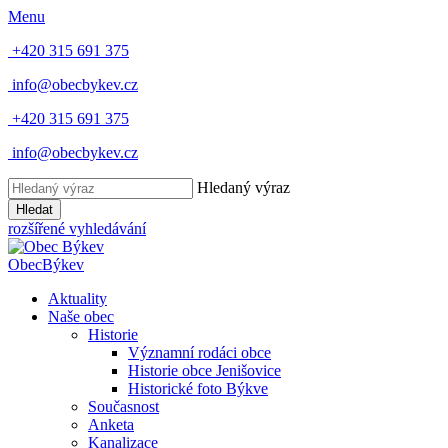
Menu
+420 315 691 375
info@obecbykev.cz
+420 315 691 375
info@obecbykev.cz
Hledaný výraz
Hledat
rozšířené vyhledávání
Obec
Býkev
Aktuality
Naše obec
Historie
Významní rodáci obce
Historie obce Jenišovice
Historické foto Býkve
Současnost
Anketa
Kanalizace