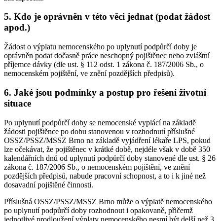
5. Kdo je oprávněn v této věci jednat (podat žádost
apod.)
Žádost o výplatu nemocenského po uplynutí podpůrčí doby je
oprávněn podat dočasně práce neschopný pojištěnec nebo zvláštní
příjemce dávky (dle ust. § 112 odst. 1 zákona č. 187/2006 Sb., o
nemocenském pojištění, ve znění pozdějších předpisů).
6. Jaké jsou podmínky a postup pro řešení životní
situace
Po uplynutí podpůrčí doby se nemocenské vyplácí na základě
žádosti pojištěnce po dobu stanovenou v rozhodnutí příslušné
OSSZ/PSSZ/MSSZ Brno na základě vyjádření lékaře LPS, pokud
lze očekávat, že pojištěnec v krátké době, nejdéle však v době 350
kalendářních dnů od uplynutí podpůrčí doby stanovené dle ust. § 26
zákona č. 187/2006 Sb., o nemocenském pojištění, ve znění
pozdějších předpisů, nabude pracovní schopnost, a to i k jiné než
dosavadní pojištěné činnosti.
Příslušná OSSZ/PSSZ/MSSZ Brno může o výplatě nemocenského
po uplynutí podpůrčí doby rozhodnout i opakovaně, přičemž
jednotlivé prodloužení výplaty nemocenského nesmí být delší než 3