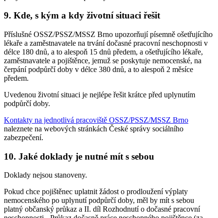
9. Kde, s kým a kdy životní situaci řešit
Příslušné OSSZ/PSSZ/MSSZ Brno upozorňují písemně ošetřujícího
lékaře a zaměstnavatele na trvání dočasné pracovní neschopnosti v
délce 180 dnů, a to alespoň 15 dnů předem, a ošetřujícího lékaře,
zaměstnavatele a pojištěnce, jemuž se poskytuje nemocenské, na
čerpání podpůrčí doby v délce 380 dnů, a to alespoň 2 měsíce
předem.
Uvedenou životní situaci je nejlépe řešit krátce před uplynutím
podpůrčí doby.
Kontakty na jednotlivá pracoviště OSSZ/PSSZ/MSSZ Brno
naleznete na webových stránkách České správy sociálního
zabezpečení.
10. Jaké doklady je nutné mít s sebou
Doklady nejsou stanoveny.
Pokud chce pojištěnec uplatnit žádost o prodloužení výplaty
nemocenského po uplynutí podpůrčí doby, měl by mít s sebou
platný občanský průkaz a II. díl Rozhodnutí o dočasné pracovní
neschopnosti - Průkaz dočasně práce neschopného pojištěnce (za