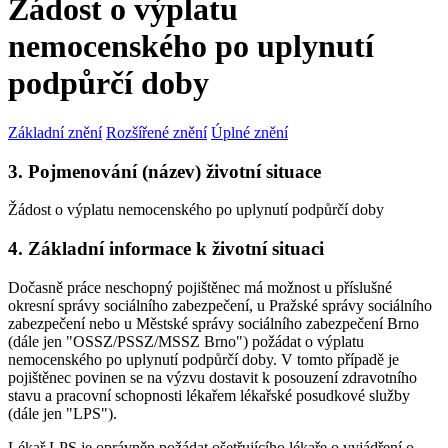
Žádost o výplatu
nemocenského po uplynutí
podpůrčí doby
Základní znění
Rozšířené znění
Úplné znění
3. Pojmenování (název) životní situace
Žádost o výplatu nemocenského po uplynutí podpůrčí doby
4. Základní informace k životní situaci
Dočasně práce neschopný pojištěnec má možnost u příslušné
okresní správy sociálního zabezpečení, u Pražské správy sociálního
zabezpečení nebo u Městské správy sociálního zabezpečení Brno
(dále jen "OSSZ/PSSZ/MSSZ Brno") požádat o výplatu
nemocenského po uplynutí podpůrčí doby. V tomto případě je
pojištěnec povinen se na výzvu dostavit k posouzení zdravotního
stavu a pracovní schopnosti lékařem lékařské posudkové služby
(dále jen "LPS").
Lékař LPS je oprávněn požádat ošetřujícího lékaře o vyjádření o