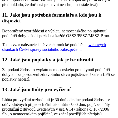
předpokladu, že dočasná pracovní neschopnost stále trvá).
11. Jaké jsou potřebné formuláře a kde jsou k
dispozici
Doporučený vzor žádosti o výplatu nemocenského po uplynutí
podpůrčí doby je k dispozici na každé OSSZ/PSSZ/MSSZ Brno.
Tento vzor naleznete také v elektronické podobě na
webových
stránkách České správy sociálního zabezpečení
.
12. Jaké jsou poplatky a jak je lze uhradit
Za podání žádosti o výplatu nemocenského po uplynutí podpůrčí
doby ani za posouzení zdravotního stavu pojištěnce lékařem LPS se
poplatky neplatí.
13. Jaké jsou lhůty pro vyřízení
Lhůta pro vydání rozhodnutí je 30 dnů ode dne podání žádosti, v
odůvodněných případech činí tato lhůta až 60 dnů, popř. se lhůty
prodlužují z důvodů uvedených v ust. § 147 zákona č. 187/2006
Sb., o nemocenském pojištění, ve znění pozdějších předpisů.