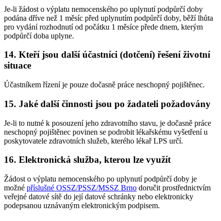
Je-li žádost o výplatu nemocenského po uplynutí podpůrčí doby
podána dříve než 1 měsíc před uplynutím podpůrčí doby, běží lhůta
pro vydání rozhodnutí od počátku 1 měsíce přede dnem, kterým
podpůrčí doba uplyne.
14. Kteří jsou další účastníci (dotčení) řešení životní
situace
Účastníkem řízení je pouze dočasně práce neschopný pojištěnec.
15. Jaké další činnosti jsou po žadateli požadovány
Je-li to nutné k posouzení jeho zdravotního stavu, je dočasně práce
neschopný pojištěnec povinen se podrobit lékařskému vyšetření u
poskytovatele zdravotních služeb, kterého lékař LPS určí.
16. Elektronická služba, kterou lze využít
Žádost o výplatu nemocenského po uplynutí podpůrčí doby je
možné
příslušné OSSZ/PSSZ/MSSZ Brno
doručit prostřednictvím
veřejné datové sítě do její datové schránky nebo elektronicky
podepsanou uznávaným elektronickým podpisem.