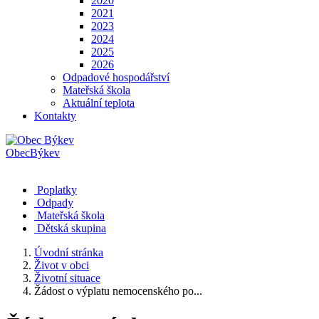
2020
2021
2023
2024
2025
2026
Odpadové hospodářství
Mateřská škola
Aktuální teplota
Kontakty
Obec
Býkev
Poplatky
Odpady
Mateřská škola
Dětská skupina
Úvodní stránka
Život v obci
Životní situace
Žádost o výplatu nemocenského po...