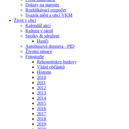
Dotazy na starostu
Rozklikávací rozpočet
Svazek měst a obcí VKM
Život v obci
Kalendář akcí
Kultura v okolí
Spolky & sdružení
Hasiči
Autobusová doprava - PID
Životní situace
Fotografie
Rekonstrukce budovy
Vítání občánků
Historie
2010
2011
2012
2013
2014
2015
2016
2017
2018
2019