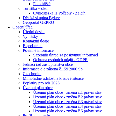
Foto hřiště
Turistika v okolí
Cyklostezka H.Počaply - Zelčín
Dětská skupina Býkev
Geoportál GEPRO
Obecní úřad
Úřední deska
Vyhlášky
Kontaktní údaje
E-podatelna
Povinné informace
Sazebník úhrad za poskytnutí informací
Ochrana osobních údajů - GDPR
Jednací řád zastupitelstva obce
Informace dle zákona č.159⁄2006 Sb.
Czechpoint
Mimořádné události a krizové situace
Poplatky pro rok 2026
Územní plán obce
Územní plán obce - změna č.1 právní stav
Územní plán obce - změna č.2 právní stav
Územní plán obce - změna č.3 právní stav
Územní plán obce - změna č.4 právní stav
Územní plán obce - změna č.5 právní stav
Profil zadavatele