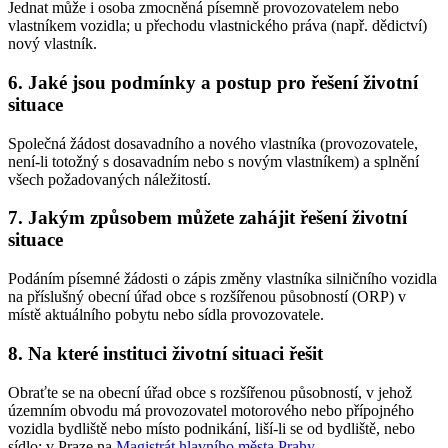
Jednat může i osoba zmocněná písemně provozovatelem nebo
vlastníkem vozidla; u přechodu vlastnického práva (např. dědictví)
nový vlastník.
6. Jaké jsou podmínky a postup pro řešení životní
situace
Společná žádost dosavadního a nového vlastníka (provozovatele,
není-li totožný s dosavadním nebo s novým vlastníkem) a splnění
všech požadovaných náležitostí.
7. Jakým způsobem můžete zahájit řešení životní
situace
Podáním písemné žádosti o zápis změny vlastníka silničního vozidla
na příslušný obecní úřad obce s rozšířenou působností (ORP) v
místě aktuálního pobytu nebo sídla provozovatele.
8. Na které instituci životní situaci řešit
Obraťte se na obecní úřad obce s rozšířenou působností, v jehož
územním obvodu má provozovatel motorového nebo přípojného
vozidla bydliště nebo místo podnikání, liší-li se od bydliště, nebo
sídlo; v Praze na
Magistrát hlavního města Prahy
.