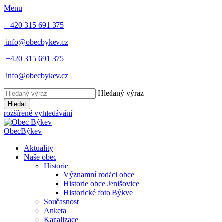
Menu
+420 315 691 375
info@obecbykev.cz
+420 315 691 375
info@obecbykev.cz
Hledaný výraz
Hledat
rozšířené vyhledávání
Obec
Býkev
Aktuality
Naše obec
Historie
Významní rodáci obce
Historie obce Jenišovice
Historické foto Býkve
Současnost
Anketa
Kanalizace