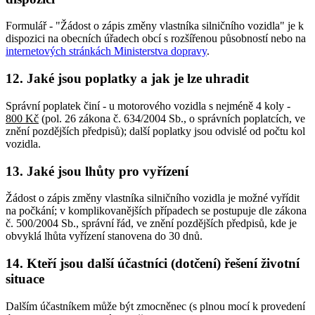
Formulář - "Žádost o zápis změny vlastníka silničního vozidla" je k
dispozici na obecních úřadech obcí s rozšířenou působností nebo na
internetových stránkách Ministerstva dopravy
.
12. Jaké jsou poplatky a jak je lze uhradit
Správní poplatek činí - u motorového vozidla s nejméně 4 koly -
800 Kč
(pol. 26 zákona č. 634/2004 Sb., o správních poplatcích, ve
znění pozdějších předpisů); další poplatky jsou odvislé od počtu kol
vozidla.
13. Jaké jsou lhůty pro vyřízení
Žádost o zápis změny vlastníka silničního vozidla je možné vyřídit
na počkání; v komplikovanějších případech se postupuje dle zákona
č. 500/2004 Sb., správní řád, ve znění pozdějších předpisů, kde je
obvyklá lhůta vyřízení stanovena do 30 dnů.
14. Kteří jsou další účastníci (dotčení) řešení životní
situace
Dalším účastníkem může být zmocněnec (s plnou mocí k provedení