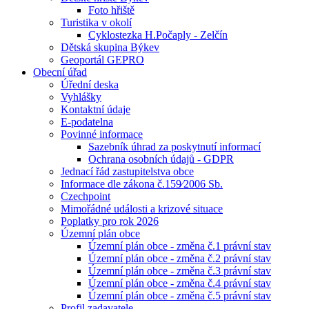
Foto hřiště
Turistika v okolí
Cyklostezka H.Počaply - Zelčín
Dětská skupina Býkev
Geoportál GEPRO
Obecní úřad
Úřední deska
Vyhlášky
Kontaktní údaje
E-podatelna
Povinné informace
Sazebník úhrad za poskytnutí informací
Ochrana osobních údajů - GDPR
Jednací řád zastupitelstva obce
Informace dle zákona č.159⁄2006 Sb.
Czechpoint
Mimořádné události a krizové situace
Poplatky pro rok 2026
Územní plán obce
Územní plán obce - změna č.1 právní stav
Územní plán obce - změna č.2 právní stav
Územní plán obce - změna č.3 právní stav
Územní plán obce - změna č.4 právní stav
Územní plán obce - změna č.5 právní stav
Profil zadavatele