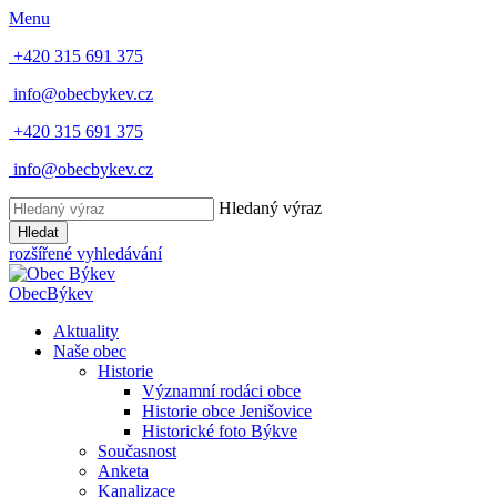
Menu
+420 315 691 375
info@obecbykev.cz
+420 315 691 375
info@obecbykev.cz
Hledaný výraz
Hledat
rozšířené vyhledávání
Obec
Býkev
Aktuality
Naše obec
Historie
Významní rodáci obce
Historie obce Jenišovice
Historické foto Býkve
Současnost
Anketa
Kanalizace