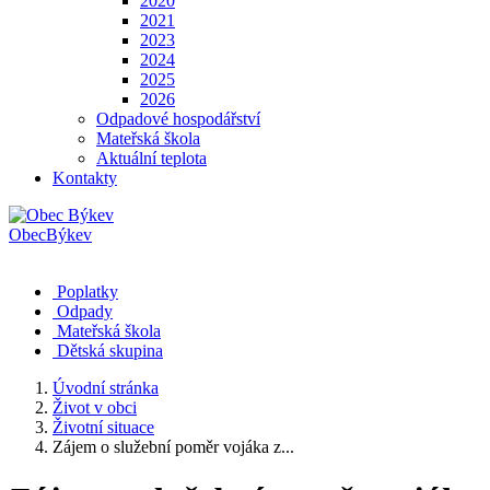
2020
2021
2023
2024
2025
2026
Odpadové hospodářství
Mateřská škola
Aktuální teplota
Kontakty
Obec
Býkev
Poplatky
Odpady
Mateřská škola
Dětská skupina
Úvodní stránka
Život v obci
Životní situace
Zájem o služební poměr vojáka z...