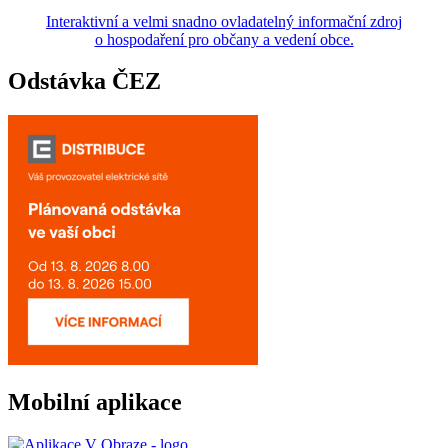
Interaktivní a velmi snadno ovladatelný informační zdroj
o hospodaření pro občany a vedení obce.
Odstávka ČEZ
Mobilní aplikace