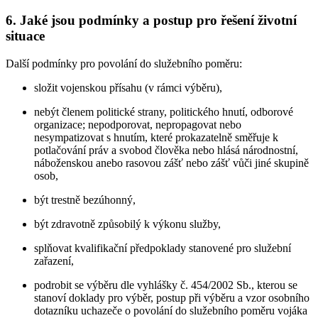
6. Jaké jsou podmínky a postup pro řešení životní
situace
Další podmínky pro povolání do služebního poměru:
složit vojenskou přísahu (v rámci výběru),
nebýt členem politické strany, politického hnutí, odborové
organizace; nepodporovat, nepropagovat nebo
nesympatizovat s hnutím, které prokazatelně směřuje k
potlačování práv a svobod člověka nebo hlásá národnostní,
náboženskou anebo rasovou zášť nebo zášť vůči jiné skupině
osob,
být trestně bezúhonný,
být zdravotně způsobilý k výkonu služby,
splňovat kvalifikační předpoklady stanovené pro služební
zařazení,
podrobit se výběru dle vyhlášky č. 454/2002 Sb., kterou se
stanoví doklady pro výběr, postup při výběru a vzor osobního
dotazníku uchazeče o povolání do služebního poměru vojáka