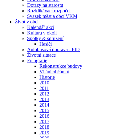
Dotazy na starostu
Rozklikávací rozpočet
Svazek měst a obcí VKM
Život v obci
Kalendář akcí
Kultura v okolí
Spolky & sdružení
Hasiči
Autobusová doprava - PID
Životní situace
Fotografie
Rekonstrukce budovy
Vítání občánků
Historie
2010
2011
2012
2013
2014
2015
2016
2017
2018
2019