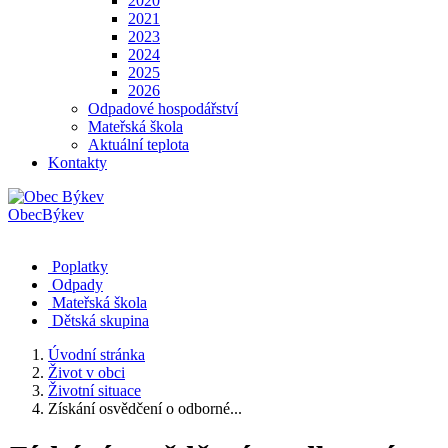
2020
2021
2023
2024
2025
2026
Odpadové hospodářství
Mateřská škola
Aktuální teplota
Kontakty
Obec
Býkev
Poplatky
Odpady
Mateřská škola
Dětská skupina
Úvodní stránka
Život v obci
Životní situace
Získání osvědčení o odborné...