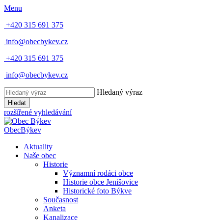
Menu
+420 315 691 375
info@obecbykev.cz
+420 315 691 375
info@obecbykev.cz
Hledaný výraz
Hledat
rozšířené vyhledávání
Obec
Býkev
Aktuality
Naše obec
Historie
Významní rodáci obce
Historie obce Jenišovice
Historické foto Býkve
Současnost
Anketa
Kanalizace