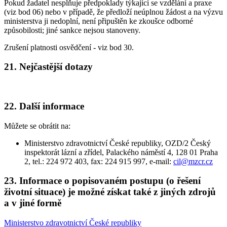
Pokud žadatel nesplňuje předpoklady týkající se vzdělání a praxe
(viz bod 06) nebo v případě, že předloží neúplnou žádost a na výzvu
ministerstva ji nedoplní, není připuštěn ke zkoušce odborné
způsobilosti; jiné sankce nejsou stanoveny.
Zrušení platnosti osvědčení - viz bod 30.
21. Nejčastější dotazy
22. Další informace
Můžete se obrátit na:
Ministerstvo zdravotnictví České republiky, OZD/2 Český
inspektorát lázní a zřídel, Palackého náměstí 4, 128 01 Praha
2, tel.: 224 972 403, fax: 224 915 997, e-mail:
cil@mzcr.cz
23. Informace o popisovaném postupu (o řešení
životní situace) je možné získat také z jiných zdrojů
a v jiné formě
Ministerstvo zdravotnictví České republiky