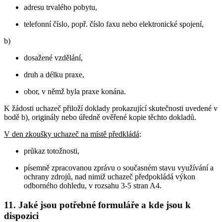
adresu trvalého pobytu,
telefonní číslo, popř. číslo faxu nebo elektronické spojení,
b)
dosažené vzdělání,
druh a délku praxe,
obor, v němž byla praxe konána.
K žádosti uchazeč přiloží doklady prokazující skutečnosti uvedené v
bodě b), originály nebo úředně ověřené kopie těchto dokladů.
V den zkoušky uchazeč na místě předkládá
:
průkaz totožnosti,
písemně zpracovanou zprávu o současném stavu využívání a
ochrany zdrojů, nad nimiž uchazeč předpokládá výkon
odborného dohledu, v rozsahu 3-5 stran A4.
11. Jaké jsou potřebné formuláře a kde jsou k
dispozici