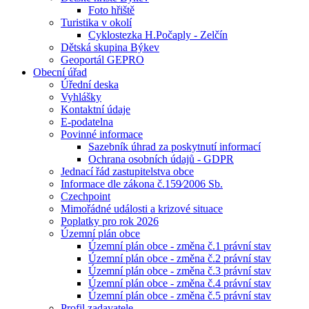
Foto hřiště
Turistika v okolí
Cyklostezka H.Počaply - Zelčín
Dětská skupina Býkev
Geoportál GEPRO
Obecní úřad
Úřední deska
Vyhlášky
Kontaktní údaje
E-podatelna
Povinné informace
Sazebník úhrad za poskytnutí informací
Ochrana osobních údajů - GDPR
Jednací řád zastupitelstva obce
Informace dle zákona č.159⁄2006 Sb.
Czechpoint
Mimořádné události a krizové situace
Poplatky pro rok 2026
Územní plán obce
Územní plán obce - změna č.1 právní stav
Územní plán obce - změna č.2 právní stav
Územní plán obce - změna č.3 právní stav
Územní plán obce - změna č.4 právní stav
Územní plán obce - změna č.5 právní stav
Profil zadavatele