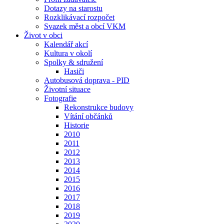
Dotazy na starostu
Rozklikávací rozpočet
Svazek měst a obcí VKM
Život v obci
Kalendář akcí
Kultura v okolí
Spolky & sdružení
Hasiči
Autobusová doprava - PID
Životní situace
Fotografie
Rekonstrukce budovy
Vítání občánků
Historie
2010
2011
2012
2013
2014
2015
2016
2017
2018
2019