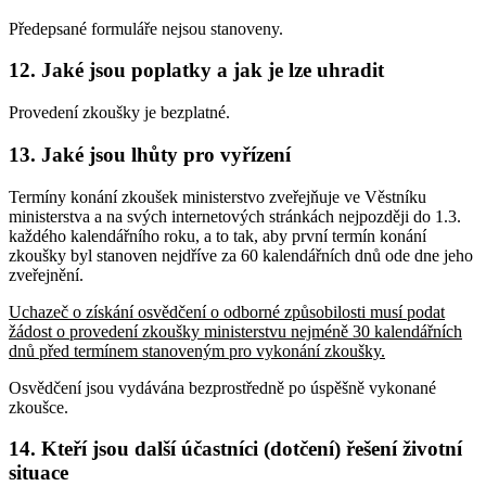
Předepsané formuláře nejsou stanoveny.
12. Jaké jsou poplatky a jak je lze uhradit
Provedení zkoušky je bezplatné.
13. Jaké jsou lhůty pro vyřízení
Termíny konání zkoušek ministerstvo zveřejňuje ve Věstníku
ministerstva a na svých internetových stránkách nejpozději do 1.3.
každého kalendářního roku, a to tak, aby první termín konání
zkoušky byl stanoven nejdříve za 60 kalendářních dnů ode dne jeho
zveřejnění.
Uchazeč o získání osvědčení o odborné způsobilosti musí podat
žádost o provedení zkoušky ministerstvu nejméně 30 kalendářních
dnů před termínem stanoveným pro vykonání zkoušky.
Osvědčení jsou vydávána bezprostředně po úspěšně vykonané
zkoušce.
14. Kteří jsou další účastníci (dotčení) řešení životní
situace