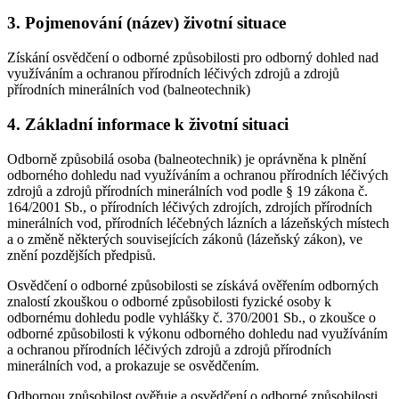
3. Pojmenování (název) životní situace
Získání osvědčení o odborné způsobilosti pro odborný dohled nad
využíváním a ochranou přírodních léčivých zdrojů a zdrojů
přírodních minerálních vod (balneotechnik)
4. Základní informace k životní situaci
Odborně způsobilá osoba (balneotechnik) je oprávněna k plnění
odborného dohledu nad využíváním a ochranou přírodních léčivých
zdrojů a zdrojů přírodních minerálních vod podle § 19 zákona č.
164/2001 Sb., o přírodních léčivých zdrojích, zdrojích přírodních
minerálních vod, přírodních léčebných lázních a lázeňských místech
a o změně některých souvisejících zákonů (lázeňský zákon), ve
znění pozdějších předpisů.
Osvědčení o odborné způsobilosti se získává ověřením odborných
znalostí zkouškou o odborné způsobilosti fyzické osoby k
odbornému dohledu podle vyhlášky č. 370/2001 Sb., o zkoušce o
odborné způsobilosti k výkonu odborného dohledu nad využíváním
a ochranou přírodních léčivých zdrojů a zdrojů přírodních
minerálních vod, a prokazuje se osvědčením.
Odbornou způsobilost ověřuje a osvědčení o odborné způsobilosti