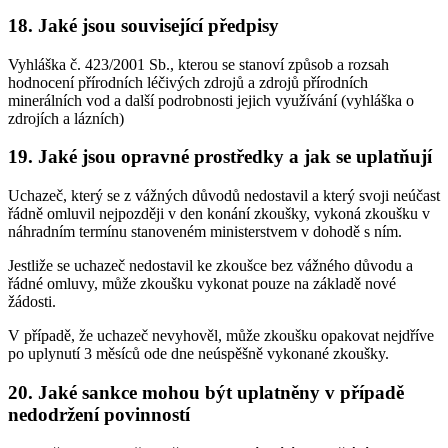
18. Jaké jsou související předpisy
Vyhláška č. 423/2001 Sb., kterou se stanoví způsob a rozsah
hodnocení přírodních léčivých zdrojů a zdrojů přírodních
minerálních vod a další podrobnosti jejich využívání (vyhláška o
zdrojích a lázních)
19. Jaké jsou opravné prostředky a jak se uplatňují
Uchazeč, který se z vážných důvodů nedostavil a který svoji neúčast
řádně omluvil nejpozději v den konání zkoušky, vykoná zkoušku v
náhradním termínu stanoveném ministerstvem v dohodě s ním.
Jestliže se uchazeč nedostavil ke zkoušce bez vážného důvodu a
řádné omluvy, může zkoušku vykonat pouze na základě nové
žádosti.
V případě, že uchazeč nevyhověl, může zkoušku opakovat nejdříve
po uplynutí 3 měsíců ode dne neúspěšně vykonané zkoušky.
20. Jaké sankce mohou být uplatněny v případě
nedodržení povinností