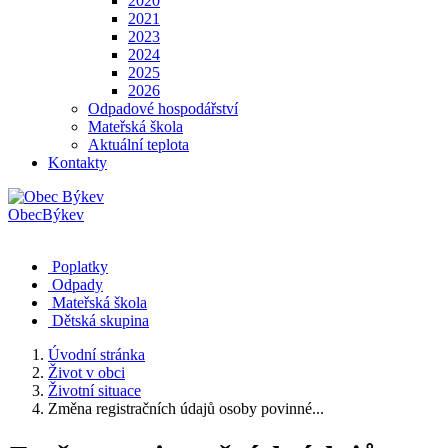
2020
2021
2023
2024
2025
2026
Odpadové hospodářství
Mateřská škola
Aktuální teplota
Kontakty
Obec
Býkev
Poplatky
Odpady
Mateřská škola
Dětská skupina
Úvodní stránka
Život v obci
Životní situace
Změna registračních údajů osoby povinné...