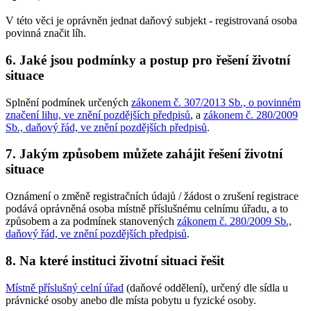
V této věci je oprávněn jednat daňový subjekt - registrovaná osoba
povinná značit líh.
6. Jaké jsou podmínky a postup pro řešení životní
situace
Splnění podmínek určených
zákonem č. 307/2013 Sb., o povinném
značení lihu, ve znění pozdějších předpisů
, a
zákonem č. 280/2009
Sb., daňový řád, ve znění pozdějších předpisů
.
7. Jakým způsobem můžete zahájit řešení životní
situace
Oznámení o změně registračních údajů / žádost o zrušení registrace
podává oprávněná osoba místně příslušnému celnímu úřadu, a to
způsobem a za podmínek stanovených
zákonem č. 280/2009 Sb.,
daňový řád, ve znění pozdějších předpisů
.
8. Na které instituci životní situaci řešit
Místně příslušný celní úřad
(daňové oddělení), určený dle sídla u
právnické osoby anebo dle místa pobytu u fyzické osoby.