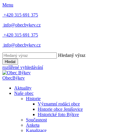
Menu
+420 315 691 375
info@obecbykev.cz
+420 315 691 375
info@obecbykev.cz
Hledaný výraz
Hledat
rozšířené vyhledávání
Obec
Býkev
Aktuality
Naše obec
Historie
Významní rodáci obce
Historie obce Jenišovice
Historické foto Býkve
Současnost
Anketa
Kanalizace