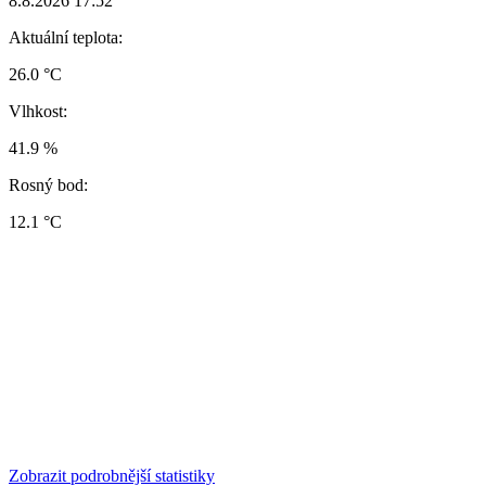
8.8.2026 17:52
Aktuální teplota:
26.0 °C
Vlhkost:
41.9 %
Rosný bod:
12.1 °C
Zobrazit podrobnější statistiky