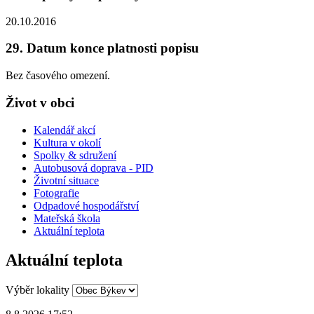
20.10.2016
29. Datum konce platnosti popisu
Bez časového omezení.
Život v obci
Kalendář akcí
Kultura v okolí
Spolky & sdružení
Autobusová doprava - PID
Životní situace
Fotografie
Odpadové hospodářství
Mateřská škola
Aktuální teplota
Aktuální teplota
Výběr lokality