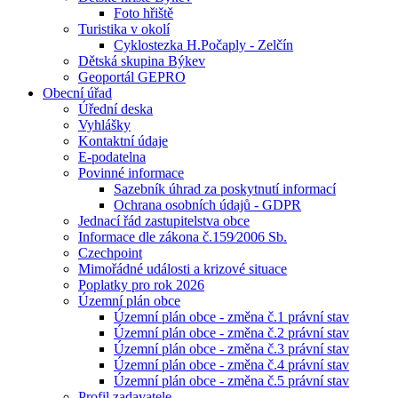
Foto hřiště
Turistika v okolí
Cyklostezka H.Počaply - Zelčín
Dětská skupina Býkev
Geoportál GEPRO
Obecní úřad
Úřední deska
Vyhlášky
Kontaktní údaje
E-podatelna
Povinné informace
Sazebník úhrad za poskytnutí informací
Ochrana osobních údajů - GDPR
Jednací řád zastupitelstva obce
Informace dle zákona č.159⁄2006 Sb.
Czechpoint
Mimořádné události a krizové situace
Poplatky pro rok 2026
Územní plán obce
Územní plán obce - změna č.1 právní stav
Územní plán obce - změna č.2 právní stav
Územní plán obce - změna č.3 právní stav
Územní plán obce - změna č.4 právní stav
Územní plán obce - změna č.5 právní stav
Profil zadavatele