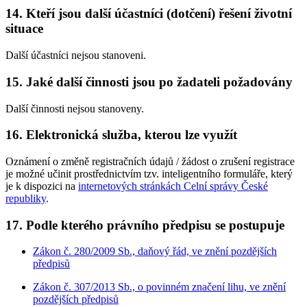
14. Kteří jsou další účastníci (dotčení) řešení životní
situace
Další účastníci nejsou stanoveni.
15. Jaké další činnosti jsou po žadateli požadovány
Další činnosti nejsou stanoveny.
16. Elektronická služba, kterou lze využít
Oznámení o změně registračních údajů / žádost o zrušení registrace
je možné učinit prostřednictvím tzv. inteligentního formuláře, který
je k dispozici na
internetových stránkách Celní správy České
republiky
.
17. Podle kterého právního předpisu se postupuje
Zákon č. 280/2009 Sb., daňový řád, ve znění pozdějších
předpisů
Zákon č. 307/2013 Sb., o povinném značení lihu, ve znění
pozdějších předpisů