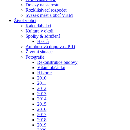
Dotazy na starostu
Rozklikávací rozpočet
Svazek měst a obcí VKM
Život v obci
Kalendář akcí
Kultura v okolí
Spolky & sdružení
Hasiči
Autobusová doprava - PID
Životní situace
Fotografie
Rekonstrukce budovy
Vítání občánků
Historie
2010
2011
2012
2013
2014
2015
2016
2017
2018
2019