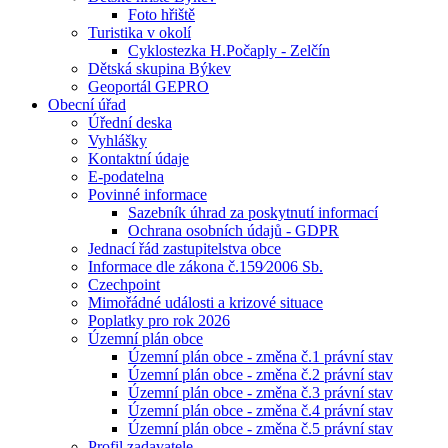
Foto hřiště
Turistika v okolí
Cyklostezka H.Počaply - Zelčín
Dětská skupina Býkev
Geoportál GEPRO
Obecní úřad
Úřední deska
Vyhlášky
Kontaktní údaje
E-podatelna
Povinné informace
Sazebník úhrad za poskytnutí informací
Ochrana osobních údajů - GDPR
Jednací řád zastupitelstva obce
Informace dle zákona č.159⁄2006 Sb.
Czechpoint
Mimořádné události a krizové situace
Poplatky pro rok 2026
Územní plán obce
Územní plán obce - změna č.1 právní stav
Územní plán obce - změna č.2 právní stav
Územní plán obce - změna č.3 právní stav
Územní plán obce - změna č.4 právní stav
Územní plán obce - změna č.5 právní stav
Profil zadavatele