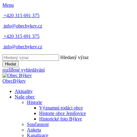
Menu
+420 315 691 375
info@obecbykev.cz
+420 315 691 375
info@obecbykev.cz
Hledaný výraz
Hledat
rozšířené vyhledávání
Obec
Býkev
Aktuality
Naše obec
Historie
Významní rodáci obce
Historie obce Jenišovice
Historické foto Býkve
Současnost
Anketa
Kanalizace