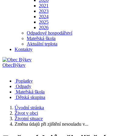
2020
2021
2023
2024
2025
2026
Odpadové hospodářství
Mateřská škola
Aktuální teplota
Kontakty
Obec
Býkev
Poplatky
Odpady
Mateřská škola
Dětská skupina
Úvodní stránka
Život v obci
Životní situace
Změna údajů při zjištění nesouladu v...