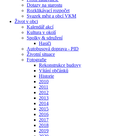
Dotazy na starostu
Rozklikávací rozpočet
Svazek měst a obcí VKM
Život v obci
Kalendář akcí
Kultura v okolí
Spolky & sdružení
Hasiči
Autobusová doprava - PID
Životní situace
Fotografie
Rekonstrukce budovy
Vítání občánků
Historie
2010
2011
2012
2013
2014
2015
2016
2017
2018
2019