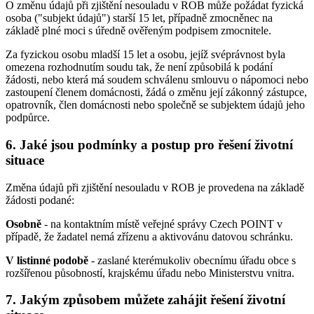
O změnu údajů při zjištění nesouladu v ROB může požádat fyzická
osoba ("subjekt údajů") starší 15 let, případně zmocněnec na
základě plné moci s úředně ověřeným podpisem zmocnitele.
Za fyzickou osobu mladší 15 let a osobu, jejíž svéprávnost byla
omezena rozhodnutím soudu tak, že není způsobilá k podání
žádosti, nebo která má soudem schválenu smlouvu o nápomoci nebo
zastoupení členem domácnosti, žádá o změnu její zákonný zástupce,
opatrovník, člen domácnosti nebo společně se subjektem údajů jeho
podpůrce.
6. Jaké jsou podmínky a postup pro řešení životní
situace
Změna údajů při zjištění nesouladu v ROB je provedena na základě
žádosti podané:
Osobně
- na kontaktním místě veřejné správy Czech POINT v
případě, že žadatel nemá zřízenu a aktivovánu datovou schránku.
V listinné podobě
- zaslané kterémukoliv obecnímu úřadu obce s
rozšířenou působností, krajskému úřadu nebo Ministerstvu vnitra.
7. Jakým způsobem můžete zahájit řešení životní