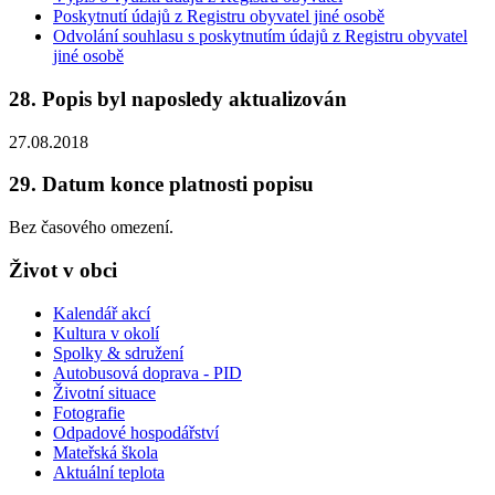
Poskytnutí údajů z Registru obyvatel jiné osobě
Odvolání souhlasu s poskytnutím údajů z Registru obyvatel
jiné osobě
28. Popis byl naposledy aktualizován
27.08.2018
29. Datum konce platnosti popisu
Bez časového omezení.
Život v obci
Kalendář akcí
Kultura v okolí
Spolky & sdružení
Autobusová doprava - PID
Životní situace
Fotografie
Odpadové hospodářství
Mateřská škola
Aktuální teplota