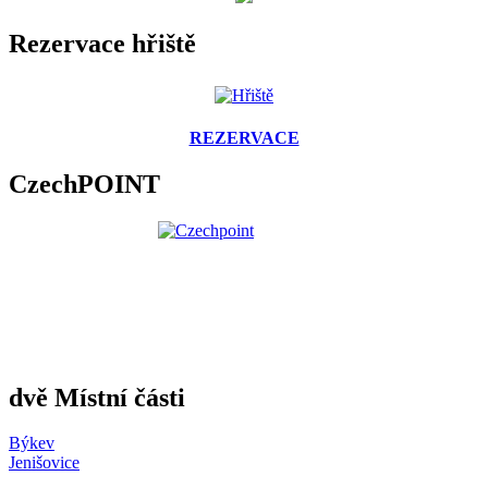
Rezervace hřiště
REZERVACE
CzechPOINT
dvě Místní části
Býkev
Jenišovice