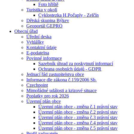
Foto hřiště
Turistika v okolí
Cyklostezka H.Počaply - Zelčín
Dětská skupina Býkev
Geoportál GEPRO
Obecní úřad
Úřední deska
Vyhlášky
Kontaktní údaje
E-podatelna
Povinné informace
Sazebník úhrad za poskytnutí informací
Ochrana osobních údajů - GDPR
Jednací řád zastupitelstva obce
Informace dle zákona č.159⁄2006 Sb.
Czechpoint
Mimořádné události a krizové situace
Poplatky pro rok 2026
Územní plán obce
Územní plán obce - změna č.1 právní stav
Územní plán obce - změna č.2 právní stav
Územní plán obce - změna č.3 právní stav
Územní plán obce - změna č.4 právní stav
Územní plán obce - změna č.5 právní stav
Profil zadavatele