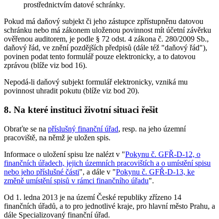
prostřednictvím datové schránky.
Pokud má daňový subjekt či jeho zástupce zpřístupněnu datovou
schránku nebo má zákonem uloženou povinnost mít účetní závěrku
ověřenou auditorem, je podle § 72 odst. 4 zákona č. 280/2009 Sb.,
daňový řád, ve znění pozdějších předpisů (dále též "daňový řád"),
povinen podat tento formulář pouze elektronicky, a to datovou
zprávou (blíže viz bod 16).
Nepodá-li daňový subjekt formulář elektronicky, vzniká mu
povinnost uhradit pokutu (blíže viz bod 20).
8. Na které instituci životní situaci řešit
Obraťte se na
příslušný finanční úřad
, resp. na jeho územní
pracoviště, na němž je uložen spis.
Informace o uložení spisu lze nalézt v "
Pokynu č. GFŘ-D-12, o
finančních úřadech, jejich územních pracovištích a o umístění spisu
nebo jeho příslušné části
", a dále v "
Pokynu č. GFŘ-D-13, ke
změně umístění spisů v rámci finančního úřadu
".
Od 1. ledna 2013 je na území České republiky zřízeno 14
finančních úřadů, a to pro jednotlivé kraje, pro hlavní město Prahu, a
dále Specializovaný finanční úřad.