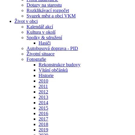
Dotazy na starostu
Rozklikávací rozpočet
Svazek měst a obcí VKM
Život v obci
Kalendář akcí
Kultura v okolí
Spolky & sdružení
Hasiči
Autobusová doprava - PID
Životní situace
Fotografie
Rekonstrukce budovy
Vítání občánků
Historie
2010
2011
2012
2013
2014
2015
2016
2017
2018
2019