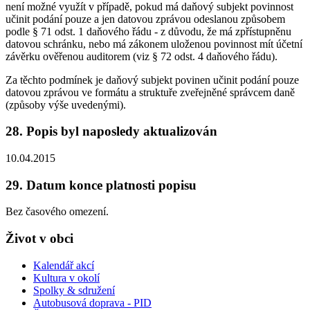
není možné využít v případě, pokud má daňový subjekt povinnost
učinit podání pouze a jen datovou zprávou odeslanou způsobem
podle § 71 odst. 1 daňového řádu - z důvodu, že má zpřístupněnu
datovou schránku, nebo má zákonem uloženou povinnost mít účetní
závěrku ověřenou auditorem (viz § 72 odst. 4 daňového řádu).
Za těchto podmínek je daňový subjekt povinen učinit podání pouze
datovou zprávou ve formátu a struktuře zveřejněné správcem daně
(způsoby výše uvedenými).
28. Popis byl naposledy aktualizován
10.04.2015
29. Datum konce platnosti popisu
Bez časového omezení.
Život v obci
Kalendář akcí
Kultura v okolí
Spolky & sdružení
Autobusová doprava - PID