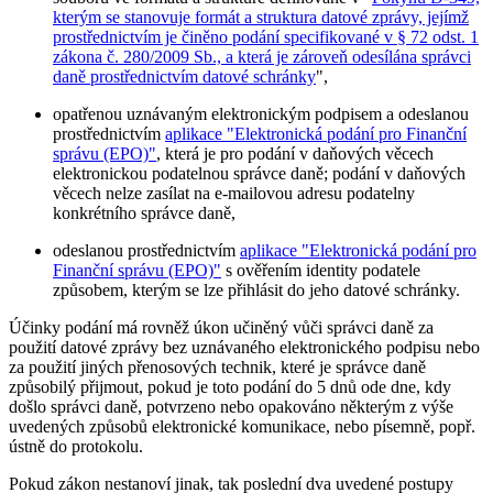
kterým se stanovuje formát a struktura datové zprávy, jejímž
prostřednictvím je činěno podání specifikované v § 72 odst. 1
zákona č. 280/2009 Sb., a která je zároveň odesílána správci
daně prostřednictvím datové schránky
",
opatřenou uznávaným elektronickým podpisem a odeslanou
prostřednictvím
aplikace "Elektronická podání pro Finanční
správu (EPO)"
, která je pro podání v daňových věcech
elektronickou podatelnou správce daně; podání v daňových
věcech nelze zasílat na e-mailovou adresu podatelny
konkrétního správce daně,
odeslanou prostřednictvím
aplikace "Elektronická podání pro
Finanční správu (EPO)"
s ověřením identity podatele
způsobem, kterým se lze přihlásit do jeho datové schránky.
Účinky podání má rovněž úkon učiněný vůči správci daně za
použití datové zprávy bez uznávaného elektronického podpisu nebo
za použití jiných přenosových technik, které je správce daně
způsobilý přijmout, pokud je toto podání do 5 dnů ode dne, kdy
došlo správci daně, potvrzeno nebo opakováno některým z výše
uvedených způsobů elektronické komunikace, nebo písemně, popř.
ústně do protokolu.
Pokud zákon nestanoví jinak, tak poslední dva uvedené postupy