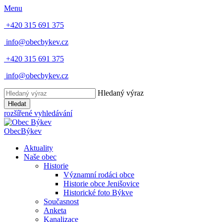
Menu
+420 315 691 375
info@obecbykev.cz
+420 315 691 375
info@obecbykev.cz
Hledaný výraz
Hledat
rozšířené vyhledávání
Obec
Býkev
Aktuality
Naše obec
Historie
Významní rodáci obce
Historie obce Jenišovice
Historické foto Býkve
Současnost
Anketa
Kanalizace