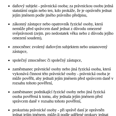
daňový subjekt - právnická osoba; za právnickou osobu jedná
statutární orgán nebo ten, kdo prokáže, že je oprávněn jednat
jejím jménem podle jiného právního předpisu,
zákonný zástupce nebo opatrovník fyzické osoby, která
nemůže před správcem daně jednat z důvodu omezené
svéprávnosti (zejm. pro nedostatek věku nebo z důvodu jejího
omezení soudem),
zmocněnec zvolený daňovým subjektem nebo ustanovený
zástupce,
společný zmocněnec či společný zástupce,
zaměstnanec právnické osoby nebo jiná fyzická osoba, která
vykonává činnost této právnické osoby - právnická osoba je
může pověřit, aby jednali jejím jménem před správcem daně v
rozsahu tohoto pověření,
zaměstnanec podnikající fyzické osoby nebo jiná fyzická
osoba pověřená k tomu, aby jednala jejím jménem před
správcem daně v rozsahu tohoto pověření,
prokurista právnické osoby - při správě daní je oprávněn
jednat jejím jménem, může-li podle udělené prokury jednat