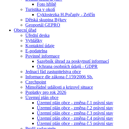
Foto hřiště
Turistika v okolí
Cyklostezka H.Počaply - Zelčín
Dětská skupina Býkev
Geoportál GEPRO
Obecní úřad
Úřední deska
Vyhlášky
Kontaktní údaje
E-podatelna
Povinné informace
Sazebník úhrad za poskytnutí informací
Ochrana osobních údajů - GDPR
Jednací řád zastupitelstva obce
Informace dle zákona č.159⁄2006 Sb.
Czechpoint
Mimořádné události a krizové situace
Poplatky pro rok 2026
Územní plán obce
Územní plán obce - změna č.1 právní stav
Územní plán obce - změna č.2 právní stav
Územní plán obce - změna č.3 právní stav
Územní plán obce - změna č.4 právní stav
Územní plán obce - změna č.5 právní stav
Profil zadavatele