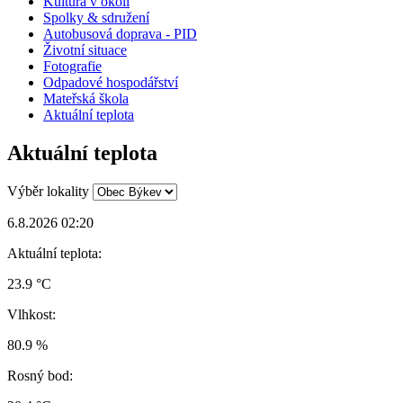
Kultura v okolí
Spolky & sdružení
Autobusová doprava - PID
Životní situace
Fotografie
Odpadové hospodářství
Mateřská škola
Aktuální teplota
Aktuální teplota
Výběr lokality
6.8.2026 02:20
Aktuální teplota:
23.9 °C
Vlhkost:
80.9 %
Rosný bod: