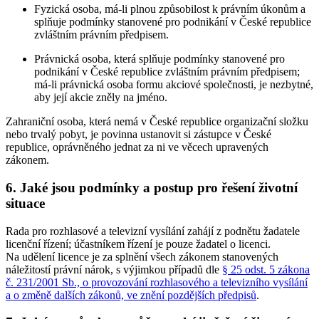
Fyzická osoba, má-li plnou způsobilost k právním úkonům a
splňuje podmínky stanovené pro podnikání v České republice
zvláštním právním předpisem.
Právnická osoba, která splňuje podmínky stanovené pro
podnikání v České republice zvláštním právním předpisem;
má-li právnická osoba formu akciové společnosti, je nezbytné,
aby její akcie zněly na jméno.
Zahraniční osoba, která nemá v České republice organizační složku
nebo trvalý pobyt, je povinna ustanovit si zástupce v České
republice, oprávněného jednat za ni ve věcech upravených
zákonem.
6. Jaké jsou podmínky a postup pro řešení životní
situace
Rada pro rozhlasové a televizní vysílání zahájí z podnětu žadatele
licenční řízení; účastníkem řízení je pouze žadatel o licenci.
Na udělení licence je za splnění všech zákonem stanovených
náležitostí právní nárok, s výjimkou případů dle
§ 25 odst. 5 zákona
č. 231/2001 Sb., o provozování rozhlasového a televizního vysílání
a o změně dalších zákonů, ve znění pozdějších předpisů
.