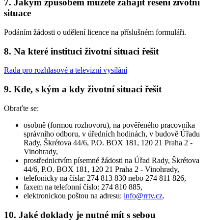
7. Jakým způsobem můžete zahájit řešení životní
situace
Podáním žádosti o udělení licence na příslušném formuláři.
8. Na které instituci životní situaci řešit
Rada pro rozhlasové a televizní vysílání
9. Kde, s kým a kdy životní situaci řešit
Obraťte se:
osobně (formou rozhovoru), na pověřeného pracovníka
správního odboru, v úředních hodinách, v budově Úřadu
Rady, Škrétova 44/6, P.O. BOX 181, 120 21 Praha 2 -
Vinohrady,
prostřednictvím písemné žádosti na Úřad Rady, Škrétova
44/6, P.O. BOX 181, 120 21 Praha 2 - Vinohrady,
telefonicky na čísla: 274 813 830 nebo 274 811 826,
faxem na telefonní číslo: 274 810 885,
elektronickou poštou na adresu:
info@rrtv.cz
.
10. Jaké doklady je nutné mít s sebou