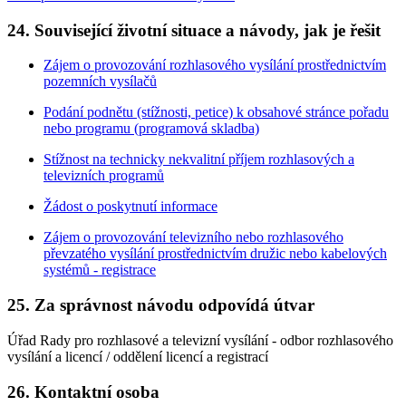
24. Související životní situace a návody, jak je řešit
Zájem o provozování rozhlasového vysílání prostřednictvím
pozemních vysílačů
Podání podnětu (stížnosti, petice) k obsahové stránce pořadu
nebo programu (programová skladba)
Stížnost na technicky nekvalitní příjem rozhlasových a
televizních programů
Žádost o poskytnutí informace
Zájem o provozování televizního nebo rozhlasového
převzatého vysílání prostřednictvím družic nebo kabelových
systémů - registrace
25. Za správnost návodu odpovídá útvar
Úřad Rady pro rozhlasové a televizní vysílání - odbor rozhlasového
vysílání a licencí / oddělení licencí a registrací
26. Kontaktní osoba