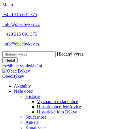
Menu
+420 315 691 375
info@obecbykev.cz
+420 315 691 375
info@obecbykev.cz
Hledaný výraz
Hledat
rozšířené vyhledávání
Obec
Býkev
Aktuality
Naše obec
Historie
Významní rodáci obce
Historie obce Jenišovice
Historické foto Býkve
Současnost
Anketa
Kanalizace