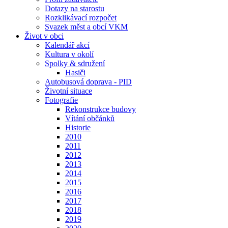
Dotazy na starostu
Rozklikávací rozpočet
Svazek měst a obcí VKM
Život v obci
Kalendář akcí
Kultura v okolí
Spolky & sdružení
Hasiči
Autobusová doprava - PID
Životní situace
Fotografie
Rekonstrukce budovy
Vítání občánků
Historie
2010
2011
2012
2013
2014
2015
2016
2017
2018
2019