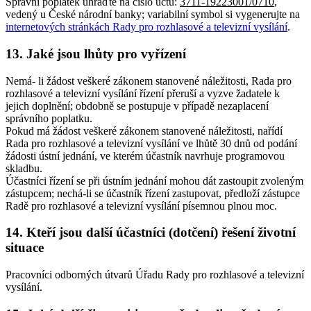
Správní poplatek uhraďte na číslo účtu:
3711-19223001/0710
,
vedený u České národní banky; variabilní symbol si vygenerujte na
internetových stránkách Rady pro rozhlasové a televizní vysílání
.
13. Jaké jsou lhůty pro vyřízení
Nemá- li žádost veškeré zákonem stanovené náležitosti, Rada pro
rozhlasové a televizní vysílání řízení přeruší a vyzve žadatele k
jejich doplnění; obdobně se postupuje v případě nezaplacení
správního poplatku.
Pokud má žádost veškeré zákonem stanovené náležitosti, nařídí
Rada pro rozhlasové a televizní vysílání ve lhůtě 30 dnů od podání
žádosti ústní jednání, ve kterém účastník navrhuje programovou
skladbu.
Účastníci řízení se při ústním jednání mohou dát zastoupit zvoleným
zástupcem; nechá-li se účastník řízení zastupovat, předloží zástupce
Radě pro rozhlasové a televizní vysílání písemnou plnou moc.
14. Kteří jsou další účastníci (dotčení) řešení životní
situace
Pracovníci odborných útvarů Úřadu Rady pro rozhlasové a televizní
vysílání.