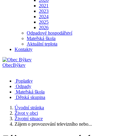
2020
2021
2023
2024
2025
2026
Odpadové hospodářství
Mateřská škola
Aktuální teplota
Kontakty
Obec
Býkev
Poplatky
Odpady
Mateřská škola
Dětská skupina
Úvodní stránka
Život v obci
Životní situace
Zájem o provozování televizního nebo...