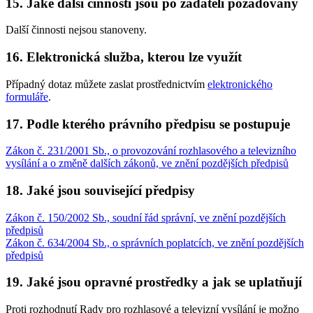
15. Jaké další činnosti jsou po žadateli požadovány
Další činnosti nejsou stanoveny.
16. Elektronická služba, kterou lze využít
Případný dotaz můžete zaslat prostřednictvím
elektronického
formuláře
.
17. Podle kterého právního předpisu se postupuje
Zákon č. 231/2001 Sb., o provozování rozhlasového a televizního
vysílání a o změně dalších zákonů, ve znění pozdějších předpisů
18. Jaké jsou související předpisy
Zákon č. 150/2002 Sb., soudní řád správní, ve znění pozdějších
předpisů
Zákon č. 634/2004 Sb., o správních poplatcích, ve znění pozdějších
předpisů
19. Jaké jsou opravné prostředky a jak se uplatňují
Proti rozhodnutí Rady pro rozhlasové a televizní vysílání je možno